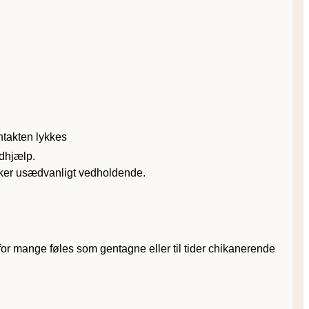
ntakten lykkes
ødhjælp.
virker usædvanligt vedholdende.
 for mange føles som gentagne eller til tider chikanerende