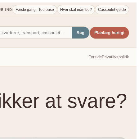
Første gang i Toulouse
Hvor skal man bo?
Cassoulet-guide
JE IND
Søg
Planlæg hurtigt
Forside
Privatlivspolitik
kker at svare?