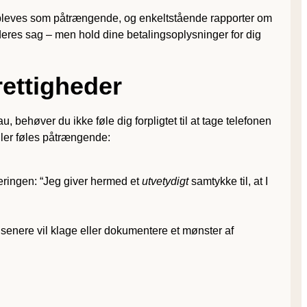
pleves som påtrængende, og enkelt­stående rapporter om
eres sag – men hold dine betalings­oplysninger for dig
rettigheder
behøver du ikke føle dig forpligtet til at tage telefonen
eller føles påtrængende:
uleringen: “Jeg giver hermed et
utvetydigt
samtykke til, at I
 senere vil klage eller dokumentere et mønster af