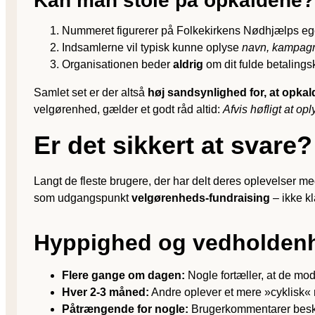
Kan man stole på opkaldene?
Nummeret figurerer på Folkekirkens Nødhjælps egen 
Indsamlerne vil typisk kunne oplyse
navn, kampagn
Organisationen beder
aldrig
om dit fulde betalingsk
Samlet set er der altså
høj sandsynlighed for, at opkal
velgørenhed, gælder et godt råd altid:
Afvis høfligt at op
Er det sikkert at svare
Langt de fleste brugere, der har delt deres oplevelser m
som udgangspunkt
velgørenheds-fundraising
– ikke kl
Hyppighed og vedholden
Flere gange om dagen:
Nogle fortæller, at de mod
Hver 2-3 måned:
Andre oplever et mere »cyklisk« 
Påtrængende for nogle:
Brugerkommentarer besk