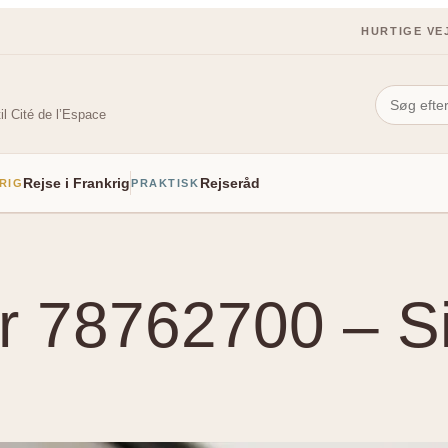
HURTIGE VE
il Cité de l’Espace
Rejse i Frankrig
Rejseråd
RIG
PRAKTISK
 78762700 – Si