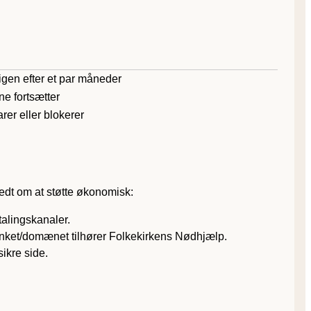
gen efter et par måneder
e fortsætter
rer eller blokerer
 bedt om at støtte økonomisk:
talingskanaler.
gslinket/domænet tilhører Folkekirkens Nødhjælp.
sikre side.