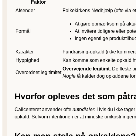
Faktor
Afsender
Folkekirkens Nødhjælp (ofte via et
At gøre opmærksom på aktuel
Formål
At invitere tidligere eller pot
Ingen egentlige produkt­til
Karakter
Fundraising-opkald (ikke kommerci
Hyppighed
Kan komme som enkelte opkald hver 
Overvejende legitimt.
De fleste b
Overordnet legitimitet
Nogle få
kalder dog opkaldene for “
Hvorfor opleves det som på
Callcenteret anvender ofte
autodialer
: Hvis du ikke tager
opkald. Selvom intentionen er at mindske omkostningern