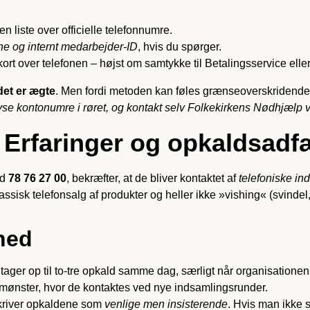
liste over officielle telefonnumre.
e og internt medarbejder-ID
, hvis du spørger.
ort over telefonen – højst om samtykke til Betalingsservice elle
det er ægte
. Men fordi metoden kan føles grænseoverskridende, 
lyse kontonumre i røret, og kontakt selv Folkekirkens Nødhjælp vi
? Erfaringer og opkaldsad
ed
78 76 27 00
, bekræfter, at de bliver kontaktet af
telefoniske in
assisk telefonsalg af produkter og heller ikke »vishing« (svindel,
hed
tager op til to-tre opkald samme dag, særligt når organisatione
mønster, hvor de kontaktes ved nye indsamlingsrunder.
river opkaldene som
venlige men insisterende
. Hvis man ikke sv