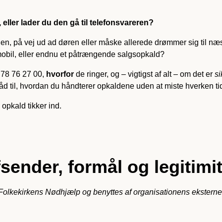
 eller lader du den gå til telefonsvareren?
gen, på vej ud ad døren eller måske allerede drømmer sig til næst
 mobil, eller endnu et påtrængende salgsopkald?
78 76 27 00,
hvorfor
de ringer, og – vigtigst af alt – om det er
si
råd til, hvordan du håndterer opkaldene uden at miste hverken ti
 opkald tikker ind.
sender, formål og legitimit
lkekirkens Nødhjælp og benyttes af organisationens eksterne elle