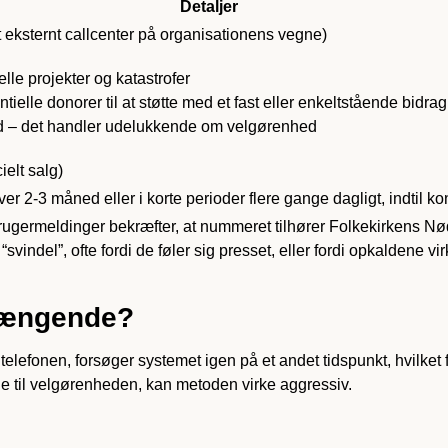
Detaljer
 eksternt callcenter på organisationens vegne)
le projekter og katastrofer
entielle donorer til at støtte med et fast eller enkeltstående bidrag
bud – det handler udelukkende om velgørenhed
elt salg)
2-3 måned eller i korte perioder flere gange dagligt, indtil ko
rugermeldinger bekræfter, at nummeret tilhører Folkekirkens N
svindel”, ofte fordi de føler sig presset, eller fordi opkaldene 
trængende?
 telefonen, forsøger systemet igen på et andet tidspunkt, hvilket
e til velgørenheden, kan metoden virke aggressiv.