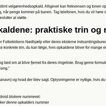
itimt velgørenhedsopkald. Alligevel kan frekvensen og tonen o
g, når penge kommer på banen. Tag telefonen, hvis du vil høre d
slutter at støtte.
ldene: praktiske trin og 
er Folkekirkens Nødhjælp eller deres eksterne indsamlingsbureau, 
kke konkrete trin, du kan følge, hvis opkaldene bliver for mange 
, og bed om at blive fjernet fra deres ringeliste. Brug gerne form
sing.”
manavn) og hvad der blev sagt. Oplysningerne er nyttige, hvis du
ndroid
blokere
nummeret:
loker denne opkalders nummer