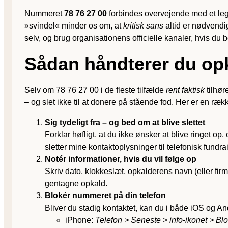
Nummeret
78 76 27 00
forbindes overvejende med et leg
»svindel« minder os om, at
kritisk sans
altid er nødvendi
selv, og brug organisationens officielle kanaler, hvis du be
Sådan håndterer du opka
Selv om 78 76 27 00 i de fleste tilfælde
rent faktisk
tilhør
– og slet ikke til at donere på stående fod. Her er en ræ
Sig tydeligt fra – og bed om at blive slettet
Forklar høfligt, at du ikke ønsker at blive ringet op
sletter mine kontaktoplysninger til telefonisk fundrai
Notér informationer, hvis du vil følge op
Skriv dato, klokkeslæt, opkalderens navn (eller fir
gentagne opkald.
Blokér nummeret på din telefon
Bliver du stadig kontaktet, kan du i både iOS og A
iPhone:
Telefon > Seneste > info-ikonet > B