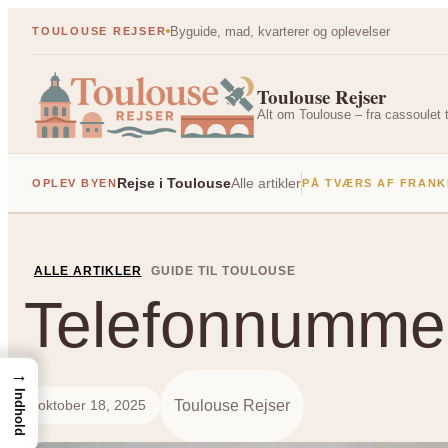
Spring
Byguide, mad, kvarterer og oplevelser
TOULOUSE REJSER
til
indhold
Toulouse Rejser
Alt om Toulouse – fra cassoulet t
Rejse i Toulouse
Alle artikler
OPLEV BYEN
PÅ TVÆRS AF FRANK
ALLE ARTIKLER
GUIDE TIL TOULOUSE
Telefonnummer
→
Indhold
Toulouse Rejser
oktober 18, 2025