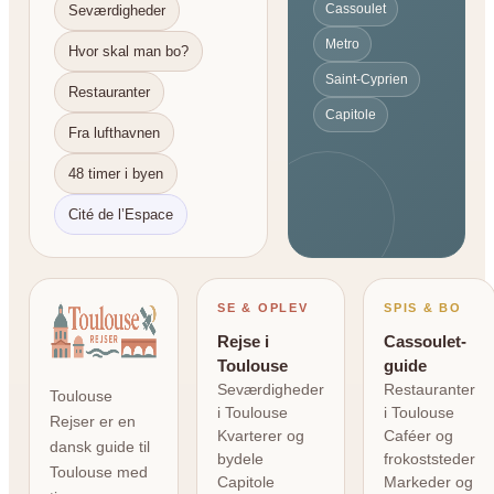
Cassoulet
Seværdigheder
Metro
Hvor skal man bo?
Saint-Cyprien
Restauranter
Capitole
Fra lufthavnen
48 timer i byen
Cité de l’Espace
SE & OPLEV
SPIS & BO
Rejse i
Cassoulet-
Toulouse
guide
Seværdigheder
Restauranter
Toulouse
i Toulouse
i Toulouse
Rejser er en
Kvarterer og
Caféer og
dansk guide til
bydele
frokoststeder
Toulouse med
Capitole
Markeder og