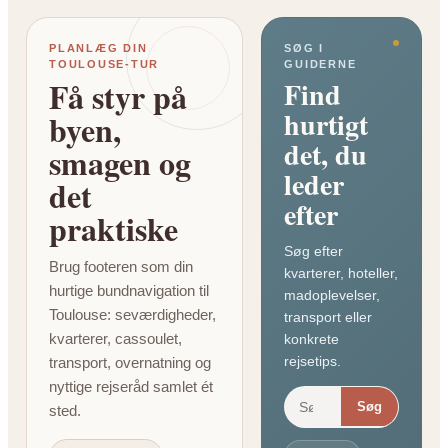
PLANLÆG DIN
SØG I
TOULOUSE-TUR
GUIDERNE
Få styr på
Find
hurtigt
byen,
det, du
smagen og
leder
det
efter
praktiske
Søg efter
Brug footeren som din
kvarterer, hoteller,
hurtige bundnavigation til
madoplevelser,
Toulouse: seværdigheder,
transport eller
kvarterer, cassoulet,
konkrete
rejsetips.
transport, overnatning og
nyttige rejseråd samlet ét
Søg
sted.