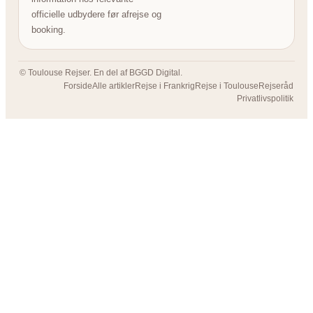
officielle udbydere før afrejse og
booking.
© Toulouse Rejser. En del af BGGD Digital.
Forside
Alle artikler
Rejse i Frankrig
Rejse i Toulouse
Rejseråd
Privatlivspolitik