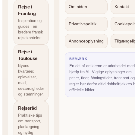
Rejse i
Om siden
Kontakt
Frankrig
Inspiration og
Privatlivspolitik
Cookiepolit
guides i en
bredere fransk
rejsekontekst.
Annonceoplysning
Tilgængel
Rejse i
Toulouse
BEMÆRK
Byens
En del af artiklerne er udarbejdet med
kvarterer,
hjælp fra AI. Vigtige oplysninger om
oplevelser,
priser, tider, åbningstider, transport og
mad,
regler bør derfor altid dobbelttjekkes 
seværdigheder
officielle kilder.
og stemninger.
Rejseråd
Praktiske tips
om transport,
planlægning
og nyttig