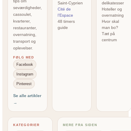
tips om
Saint-Cyprien
delikatesser
seværdigheder,
Cité de
Hoteller og
cassoulet,
l’Espace
overnatning
kvarterer,
48 timers
Hvor skal
guide
man bo?
restauranter,
Tæt på
overnatning,
centrum
transport og
oplevelser.
FØLG MED
Facebook
Instagram
Pinterest
Se alle artikler
→
KATEGORIER
MERE FRA SIDEN