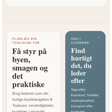
PLANLÆG DIN
SØG I
TOULOUSE-TUR
GUIDERNE
Få styr på
Find
hurtigt
byen,
det, du
smagen og
leder
det
efter
praktiske
Søg efter
Brug footeren som din
kvarterer, hoteller,
hurtige bundnavigation til
madoplevelser,
Toulouse: seværdigheder,
transport eller
kvarterer, cassoulet,
konkrete