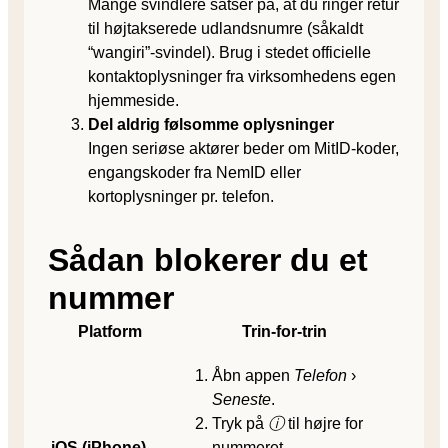
Mange svindlere satser på, at du ringer retur
til højtakserede udlandsnumre (såkaldt
“wangiri”-svindel). Brug i stedet officielle
kontaktoplysninger fra virksomhedens egen
hjemmeside.
Del aldrig følsomme oplysninger
Ingen seriøse aktører beder om MitID-koder,
engangskoder fra NemID eller
kortoplysninger pr. telefon.
Sådan blokerer du et
nummer
Platform
Trin-for-trin
Åbn appen
Telefon
›
Seneste
.
Tryk på
ⓘ
til højre for
iOS (iPhone)
nummeret.