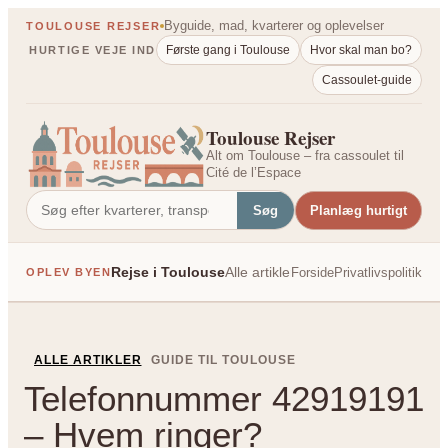
Spring
Byguide, mad, kvarterer og oplevelser
TOULOUSE REJSER
til
Første gang i Toulouse
Hvor skal man bo?
HURTIGE VEJE IND
indhold
Cassoulet-guide
Toulouse Rejser
Alt om Toulouse – fra cassoulet til
Cité de l’Espace
Søg
Planlæg hurtigt
Rejse i Toulouse
Alle artikler
Forside
Privatlivspolitik
OPLEV BYEN
PÅ TVÆRS AF FRANK
ALLE ARTIKLER
GUIDE TIL TOULOUSE
Telefonnummer 42919191
– Hvem ringer?