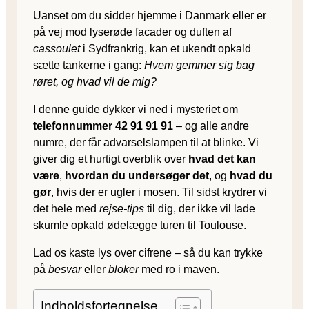
Uanset om du sidder hjemme i Danmark eller er
på vej mod lyserøde facader og duften af
cassoulet
i Sydfrankrig, kan et ukendt opkald
sætte tankerne i gang:
Hvem gemmer sig bag
røret, og hvad vil de mig?
I denne guide dykker vi ned i mysteriet om
telefonnummer 42 91 91 91
– og alle andre
numre, der får advarselslampen til at blinke. Vi
giver dig et hurtigt overblik over
hvad det kan
være
,
hvordan du undersøger det
, og
hvad du
gør
, hvis der er ugler i mosen. Til sidst krydrer vi
det hele med
rejse-tips
til dig, der ikke vil lade
skumle opkald ødelægge turen til Toulouse.
Lad os kaste lys over cifrene – så du kan trykke
på
besvar
eller
bloker
med ro i maven.
Indholdsfortegnelse