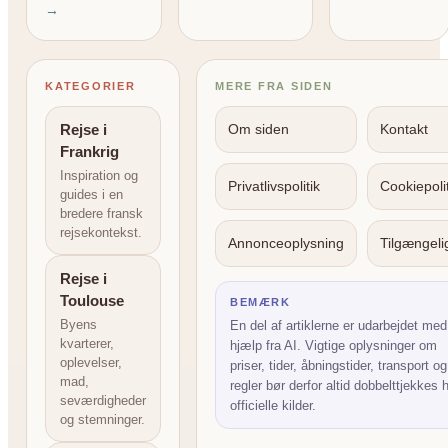
→
KATEGORIER
MERE FRA SIDEN
Rejse i
Om siden
Kontakt
Frankrig
Inspiration og
Privatlivspolitik
Cookiepolit
guides i en
bredere fransk
rejsekontekst.
Annonceoplysning
Tilgængel
Rejse i
Toulouse
BEMÆRK
Byens
En del af artiklerne er udarbejdet med
kvarterer,
hjælp fra AI. Vigtige oplysninger om
oplevelser,
priser, tider, åbningstider, transport og
mad,
regler bør derfor altid dobbelttjekkes 
seværdigheder
officielle kilder.
og stemninger.