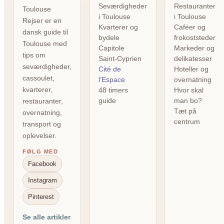
Seværdigheder
Restauranter
Toulouse
i Toulouse
i Toulouse
Rejser er en
Kvarterer og
Caféer og
dansk guide til
bydele
frokoststeder
Toulouse med
Capitole
Markeder og
tips om
Saint-Cyprien
delikatesser
seværdigheder,
Cité de
Hoteller og
cassoulet,
l’Espace
overnatning
kvarterer,
48 timers
Hvor skal
guide
man bo?
restauranter,
Tæt på
overnatning,
centrum
transport og
oplevelser.
FØLG MED
Facebook
Instagram
Pinterest
Se alle artikler