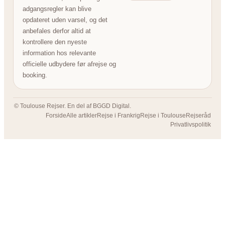
adgangsregler kan blive
opdateret uden varsel, og det
anbefales derfor altid at
kontrollere den nyeste
information hos relevante
officielle udbydere før afrejse og
booking.
© Toulouse Rejser. En del af BGGD Digital.
Forside
Alle artikler
Rejse i Frankrig
Rejse i Toulouse
Rejseråd
Privatlivspolitik