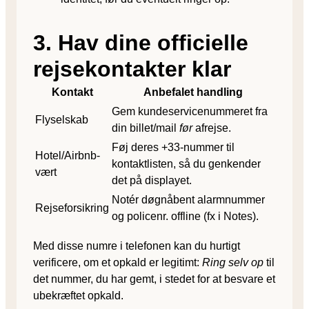
3. Hav dine officielle
rejsekontakter klar
Kontakt
Anbefalet handling
Gem kundeservicenummeret fra
Flyselskab
din billet/mail
før
afrejse.
Føj deres +33-nummer til
Hotel/Airbnb-
kontaktlisten, så du genkender
vært
det på displayet.
Notér døgnåbent alarmnummer
Rejseforsikring
og policenr. offline (fx i Notes).
Med disse numre i telefonen kan du hurtigt
verificere, om et opkald er legitimt:
Ring selv op
til
det nummer, du har gemt, i stedet for at besvare et
ubekræftet opkald.