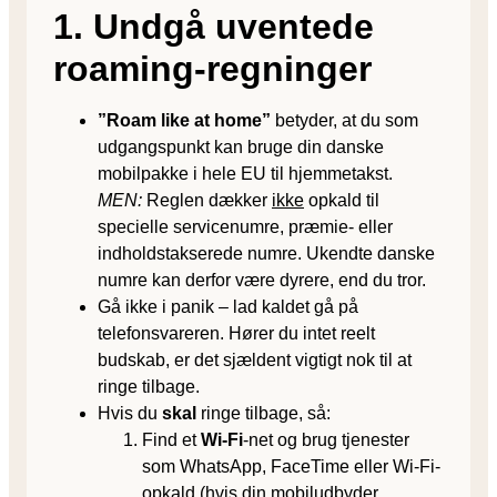
1. Undgå uventede
roaming-regninger
”Roam like at home”
betyder, at du som
udgangspunkt kan bruge din danske
mobilpakke i hele EU til hjemmetakst.
MEN:
Reglen dækker
ikke
opkald til
specielle servicenumre, præmie- eller
indholdstakserede numre. Ukendte danske
numre kan derfor være dyrere, end du tror.
Gå ikke i panik – lad kaldet gå på
telefonsvareren. Hører du intet reelt
budskab, er det sjældent vigtigt nok til at
ringe tilbage.
Hvis du
skal
ringe tilbage, så:
Find et
Wi-Fi
-net og brug tjenester
som WhatsApp, FaceTime eller Wi-Fi-
opkald (hvis din mobiludbyder