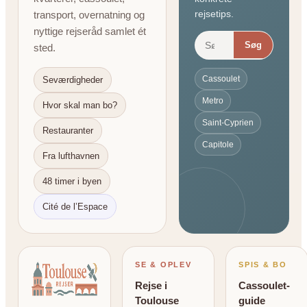
rejsetips.
transport, overnatning og
nyttige rejseråd samlet ét
Søg
sted.
Cassoulet
Seværdigheder
Metro
Hvor skal man bo?
Saint-Cyprien
Restauranter
Capitole
Fra lufthavnen
48 timer i byen
Cité de l’Espace
SE & OPLEV
SPIS & BO
Rejse i
Cassoulet-
Toulouse
guide