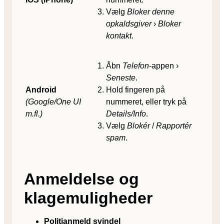
Vælg
Bloker denne
opkalds­giver
›
Bloker
kontakt
.
Åbn
Telefon
-appen ›
Seneste
.
Android
Hold fingeren på
(Google/One UI
nummeret, eller tryk på
m.fl.)
Details/Info
.
Vælg
Blokér
/
Rapportér
spam
.
Anmeldelse og
klagemuligheder
Politianmeld svindel