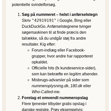
potentielle svindelforsøg.
Søg på nummeret – helst i anførselstegn
"42919191"
Skriv
i Google, Bing eller
DuckDuckGo. Anførselstegnene tvinger
søgemaskinen til at finde præcis den
talrække, så du undgår støj fra andre
resultater. Kig efter:
Forum-indlæg eller Facebook-
grupper, hvor andre har rapporteret
opkaldet.
Officielle hits (fx kundeservice-sider),
som kan bekræfte en legitim afsender.
Misbrugs-advarsler på sider som
nummeroplysning.dk
,
180.dk
eller
Who-Called-me
.
Foretag et omvendt nummeropslag
Flere tjenester tilbyder gratis opslag i
danske registre. Prøv eksempelvis: