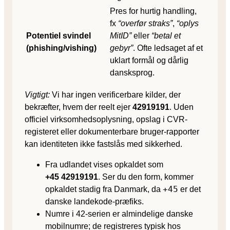
Pres for hurtig handling,
fx
“overfør straks”
,
“oplys
Potentiel svindel
MitID”
eller
“betal et
(phishing/vishing)
gebyr”
. Ofte ledsaget af et
uklart formål og dårlig
dansksprog.
Vigtigt:
Vi har ingen verificerbare kilder, der
bekræfter, hvem der reelt ejer
42919191
. Uden
officiel virksomhedsoplysning, opslag i CVR-
registeret eller dokumenterbare bruger-rapporter
kan identiteten ikke fastslås med sikkerhed.
Fra udlandet vises opkaldet som
+45 42919191
. Ser du den form, kommer
+45
opkaldet stadig fra Danmark, da
er det
danske landekode-præfiks.
Numre i 42-serien er almindelige danske
mobilnumre; de registreres typisk hos