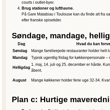
courts i outlet-byer.
Brug stationer og lufthavne.
På Gare Matabiau i Toulouse kan du finde alt fra sa
efter franske spisetider.
Søndage, mandage, hellig
Dag
Hvad du kan forv
Søndag
Mange familieejede restauranter holder helt luk
Mandag
Typisk ugentlig fridag for køkkenpersonale – 
1. maj, 14. juli og 25. december er hårde. Kun 
Helligdag
åbent.
August
Mange køkkener holder ferie uge 32-34. Kvart
Plan c: Hurtige maveredn