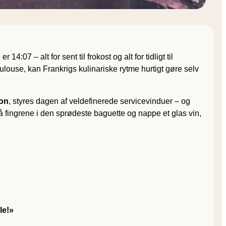
r 14:07 – alt for sent til frokost og alt for tidligt til
louse, kan Frankrigs kulinariske rytme hurtigt gøre selv
ion
, styres dagen af veldefinerede service­vinduer – og
å fingrene i den sprødeste baguette og nappe et glas vin,
le!»