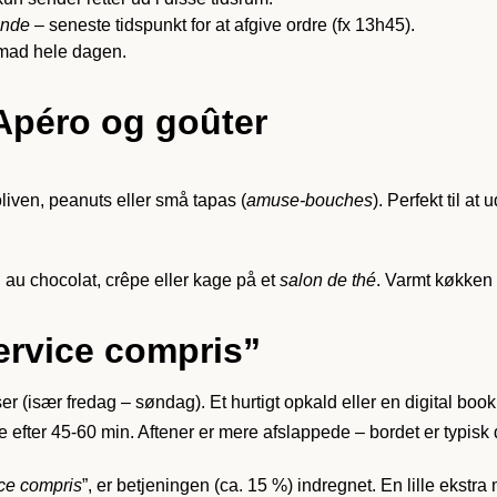
ande
– seneste tidspunkt for at afgive ordre (fx 13h45).
 mad hele dagen.
Apéro og goûter
 oliven, peanuts eller små tapas (
amuse-bouches
). Perfekt til a
 au chocolat, crêpe eller kage på et
salon de thé
. Varmt køkken 
ervice compris”
ser (især fredag – søndag). Et hurtigt opkald eller en digital boo
e efter 45-60 min. Aftener er mere afslappede – bordet er typisk 
ice compris
”, er betjeningen (ca. 15 %) indregnet. En lille ekstra 