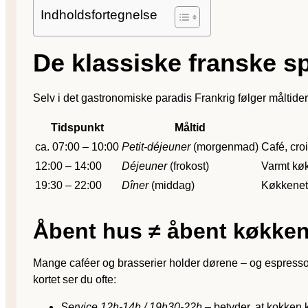
Indholdsfortegnelse
De klassiske franske sp
Selv i det gastronomiske paradis Frankrig følger måltide
Tidspunkt
Måltid
ca. 07:00 – 10:00
Petit-déjeuner
(morgenmad)
Café, croi
12:00 – 14:00
Déjeuner
(frokost)
Varmt køk
19:30 – 22:00
Dîner
(middag)
Køkkenet 
Åbent hus ≠ åbent køkke
Mange caféer og brasserier holder dørene – og espresso
kortet ser du ofte:
Service 12h-14h / 19h30-22h
– betyder, at kokken k