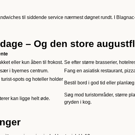
ndwiches til siddende service nærmest døgnet rundt. I Blagnac-lu
dage – Og den store augustf
ente
ket eller kun åben til frokost.
Se efter større brasserier, hotelr
især i byernes centrum.
Fang en asiatisk restaurant, pizzar
turist-spots og hoteller holder
Bestil bord i god tid eller planlæg
Søg mod turistområder, større pl
erer kan ligge helt øde.
gryden i kog.
inger