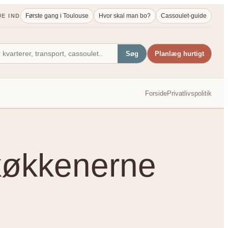
Første gang i Toulouse
Hvor skal man bo?
Cassoulet-guide
JE IND
Søg
Planlæg hurtigt
Forside
Privatlivspolitik
 køkkenerne