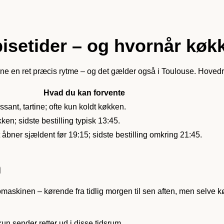
isetider – og hvornår køk
rne en ret præcis rytme – og det gælder også i Toulouse. Hovedr
Hvad du kan forvente
ssant, tartine; ofte kun koldt køkken.
ken; sidste bestilling typisk 13:45.
åbner sjældent før 19:15; sidste bestilling omkring 21:45.
n
maskinen – kørende fra tidlig morgen til sen aften, men selve 
un sender retter ud i disse tidsrum.