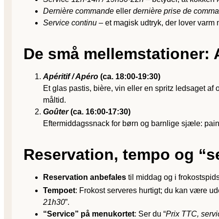
Dernière commande
eller
dernière prise de comm
Service continu
– et magisk udtryk, der lover varm
De små mellemstationer: 
Apéritif / Apéro
(ca. 18:00-19:30)
Et glas pastis, bière, vin eller en spritz ledsaget af
måltid.
Goûter
(ca. 16:00-17:30)
Eftermiddags­snack for børn og barnlige sjæle: pain
Reservation, tempo og “s
Reservation anbefales
til middag og i frokostspid
Tempoet
: Frokost serveres hurtigt; du kan være ud
21h30
”.
“Service” på menukortet
: Ser du “
Prix TTC, serv