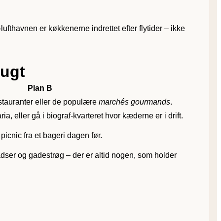
fthavnen er køkkenerne indrettet efter flytider – ikke
lugt
Plan B
estauranter eller de populære
marchés gourmands
.
ia, eller gå i biograf-kvarteret hvor kæderne er i drift.
 picnic fra et bageri dagen før.
adser og gadestrøg – der er altid nogen, som holder