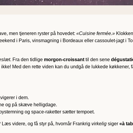
ave, men tjeneren ryster på hovedet:
«Cuisine fermée.»
Klokken e
end i Paris, vinsmagning i Bordeaux eller cassoulet-jagt i Tou
eslæt
. Fra den tidlige
morgon-croissant
til den sene
dégustat
vl ikke! Med den rette viden kan du undgå de lukkede køkkener, f
vigerer i dem.
ne og på skæve helligdage.
ugbystemning og space-raketter sætter tempoet.
 Læs videre, og få styr på, hvornår Frankrig
virkelig
siger
«à tab