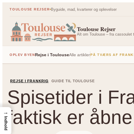
Spring
Byguide, mad, kvarterer og oplevelser
TOULOUSE REJSER
til
indhold
Toulouse Rejser
Alt om Toulouse – fra cassoulet t
Rejse i Toulouse
Alle artikler
OPLEV BYEN
PÅ TVÆRS AF FRANK
REJSE I FRANKRIG
GUIDE TIL TOULOUSE
Spisetider i F
faktisk er åbne
→
Indhold