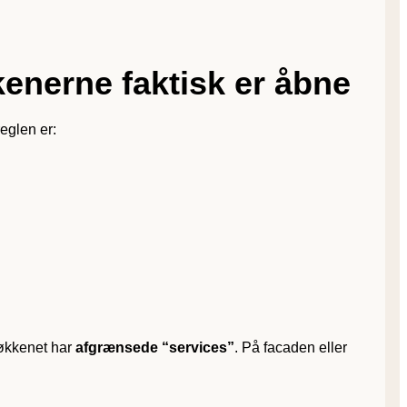
kenerne faktisk er åbne
eglen er:
køkkenet har
afgrænsede “services”
. På facaden eller