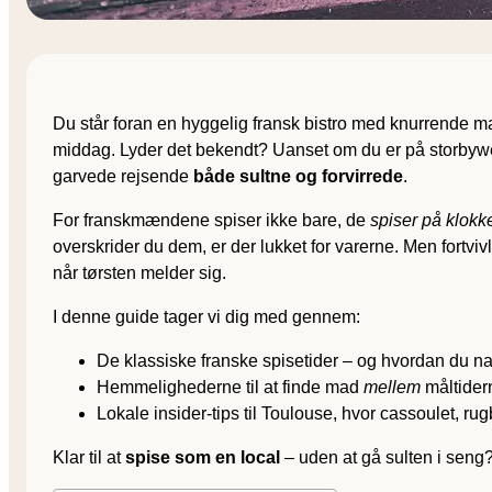
Du står foran en hyggelig fransk bistro med knurrende m
middag. Lyder det bekendt? Uanset om du er på storbyweek
garvede rejsende
både sultne og forvirrede
.
For franskmændene spiser ikke bare, de
spiser på klokk
overskrider du dem, er der lukket for varerne. Men fortvi
når tørsten melder sig.
I denne guide tager vi dig med gennem:
De klassiske franske spisetider – og hvordan du na
Hemmelighederne til at finde mad
mellem
måltider
Lokale insider-tips til Toulouse, hvor cassoulet, r
Klar til at
spise som en local
– uden at gå sulten i seng?