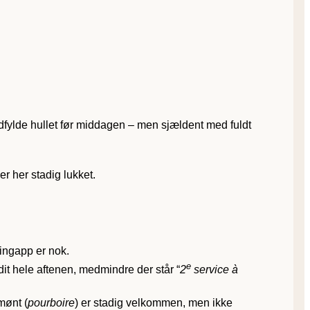
t udfylde hullet før middagen – men sjældent med fuldt
er her stadig lukket.
kingapp er nok.
e
dit hele aftenen, medmindre der står “
2
service à
mønt (
pourboire
) er stadig velkommen, men ikke