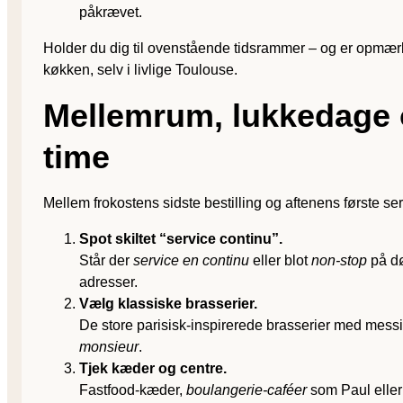
påkrævet.
Holder du dig til ovenstående tidsrammer – og er opmærkso
køkken, selv i livlige Toulouse.
Mellemrum, lukkedage o
time
Mellem frokostens sidste bestilling og aftenens første ser
Spot skiltet “service continu”.
Står der
service en continu
eller blot
non-stop
på dø
adresser.
Vælg klassiske brasserier.
De store parisisk-inspirerede brasserier med messing 
monsieur
.
Tjek kæder og centre.
Fastfood-kæder,
boulangerie-caféer
som Paul eller