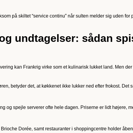
m på skiltet “service continu” når sulten melder sig uden for pr
g undtagelser: sådan spi
vering kan Frankrig virke som et kulinarisk lukket land. Men der
ren, betyder det, at køkkenet ikke lukker ned efter frokost. Det 
og spejle serverer ofte hele dagen. Priserne er lidt højere, men d
 Brioche Dorée, samt restauranter i shoppingcentre holder åbent