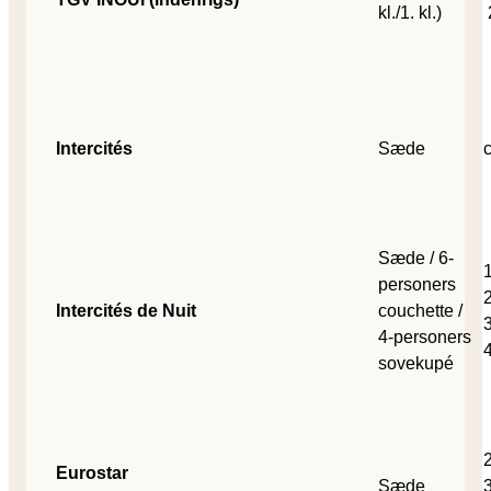
kl./1. kl.)
Intercités
Sæde
Sæde / 6-
1
personers
2
Intercités de Nuit
couchette /
4-personers
sovekupé
2
Eurostar
Sæde
3