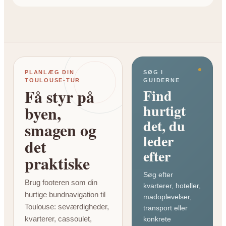
PLANLÆG DIN
SØG I
TOULOUSE-TUR
GUIDERNE
Få styr på
Find
hurtigt
byen,
det, du
smagen og
leder
det
efter
praktiske
Søg efter
Brug footeren som din
kvarterer, hoteller,
hurtige bundnavigation til
madoplevelser,
Toulouse: seværdigheder,
transport eller
kvarterer, cassoulet,
konkrete