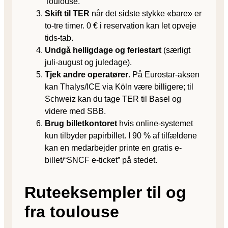
Toulouse.
Skift til TER
når det sidste stykke «bare» er
to-tre timer. 0 € i reservation kan let opveje
tids-tab.
Undgå helligdage og feriestart
(særligt
juli-august og juledage).
Tjek andre operatører
. På Eurostar-aksen
kan Thalys/ICE via Köln være billigere; til
Schweiz kan du tage TER til Basel og
videre med SBB.
Brug billetkontoret
hvis online-systemet
kun tilbyder papirbillet. I 90 % af tilfældene
kan en medarbejder printe en gratis e-
billet/“SNCF e-ticket” på stedet.
Ruteeksempler til og
fra toulouse