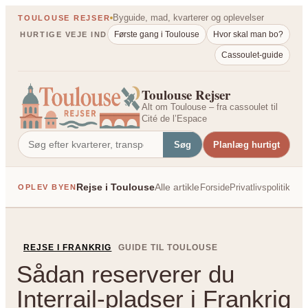
Spring
Byguide, mad, kvarterer og oplevelser
TOULOUSE REJSER
til
Første gang i Toulouse
Hvor skal man bo?
HURTIGE VEJE IND
indhold
Cassoulet-guide
Toulouse Rejser
Alt om Toulouse – fra cassoulet til
Cité de l’Espace
Søg
Planlæg hurtigt
Rejse i Toulouse
Alle artikler
Forside
Privatlivspolitik
OPLEV BYEN
PÅ TVÆRS AF FRANK
REJSE I FRANKRIG
GUIDE TIL TOULOUSE
Sådan reserverer du
Interrail-pladser i Frankrig