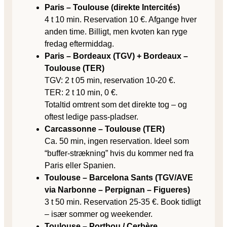
Paris – Toulouse (direkte Intercités)
4 t 10 min. Reservation 10 €. Afgange hver
anden time. Billigt, men kvoten kan ryge
fredag eftermiddag.
Paris – Bordeaux (TGV) + Bordeaux –
Toulouse (TER)
TGV: 2 t 05 min, reservation 10-20 €.
TER: 2 t 10 min, 0 €.
Totaltid omtrent som det direkte tog – og
oftest ledige pass-pladser.
Carcassonne – Toulouse (TER)
Ca. 50 min, ingen reservation. Ideel som
“buffer-strækning” hvis du kommer ned fra
Paris eller Spanien.
Toulouse – Barcelona Sants (TGV/AVE
via Narbonne – Perpignan – Figueres)
3 t 50 min. Reservation 25-35 €. Book tidligt
– især sommer og weekender.
Toulouse – Portbou / Cerbère