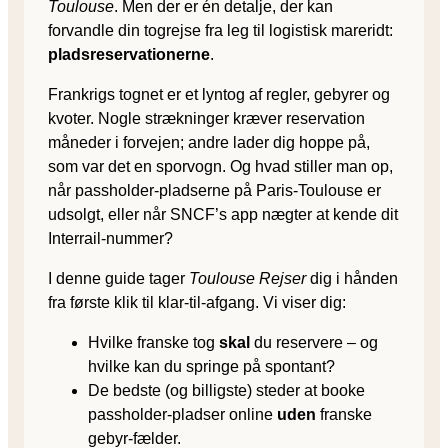
Toulouse
. Men der er én detalje, der kan
forvandle din togrejse fra leg til logistisk mareridt:
pladsreservationerne
.
Frankrigs tognet er et lyntog af regler, gebyrer og
kvoter. Nogle strækninger kræver reservation
måneder i forvejen; andre lader dig hoppe på,
som var det en sporvogn. Og hvad stiller man op,
når passholder-pladserne på Paris-Toulouse er
udsolgt, eller når SNCF’s app nægter at kende dit
Interrail-nummer?
I denne guide tager
Toulouse Rejser
dig i hånden
fra første klik til klar-til-afgang. Vi viser dig:
Hvilke franske tog
skal
du reservere – og
hvilke kan du springe på spontant?
De bedste (og billigste) steder at booke
passholder-pladser online
uden
franske
gebyr-fælder.