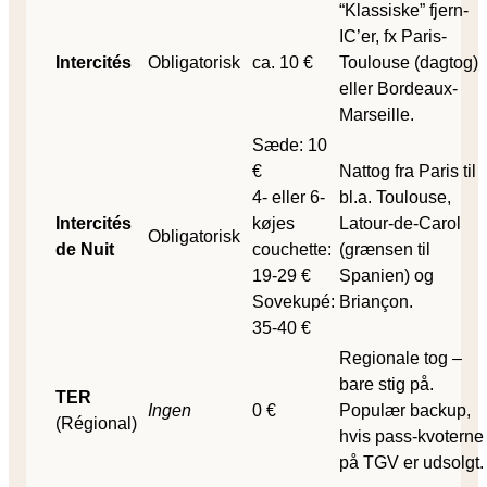
“Klassiske” fjern-
IC’er, fx Paris-
Intercités
Obligatorisk
ca. 10 €
Toulouse (dagtog)
eller Bordeaux-
Marseille.
Sæde: 10
€
Nattog fra Paris til
4- eller 6-
bl.a. Toulouse,
Intercités
køjes
Latour-de-Carol
Obligatorisk
de Nuit
couchette:
(grænsen til
19-29 €
Spanien) og
Sovekupé:
Briançon.
35-40 €
Regionale tog –
bare stig på.
TER
Ingen
0 €
Populær backup,
(Régional)
hvis pass-kvoterne
på TGV er udsolgt.