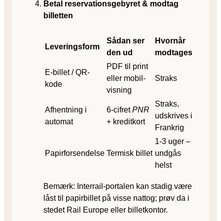
Betal reservationsgebyret & modtag
billetten
Sådan ser
Hvornår
Leveringsform
den ud
modtages
PDF til print
E-billet / QR-
eller mobil-
Straks
kode
visning
Straks,
Afhentning i
6-cifret
PNR
udskrives i
automat
+ kreditkort
Frankrig
1-3 uger –
Papirforsendelse
Termisk billet
undgås
helst
Bemærk: Interrail-portalen kan stadig være
låst til papirbillet på visse nat­tog; prøv da i
stedet Rail Europe eller billetkontor.