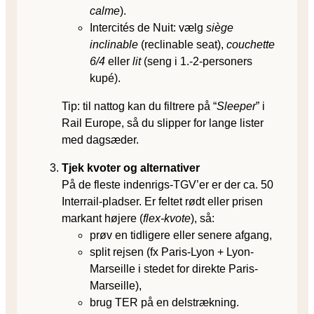
calme
).
Intercités de Nuit: vælg
siège
inclinable
(reclinable seat),
couchette
6/4
eller
lit
(seng i 1.-2-personers
kupé).
Tip: til nat­tog kan du filtrere på “
Sleeper
” i
Rail Europe, så du slipper for lange lister
med dagsæder.
Tjek kvoter og alternativer
På de fleste indenrigs-TGV’er er der ca. 50
Interrail-pladser. Er feltet rødt eller prisen
markant højere (
flex-kvote
), så:
prøv en tidligere eller senere afgang,
split rejsen (fx Paris-Lyon + Lyon-
Marseille i stedet for direkte Paris-
Marseille),
brug TER på en delstrækning.