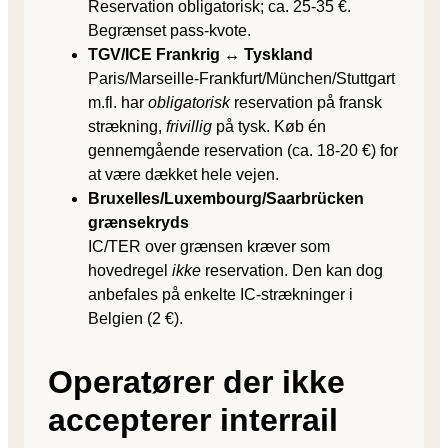
Reservation obligatorisk; ca. 25-35 €.
Begrænset pass-kvote.
TGV/ICE Frankrig ↔ Tyskland
Paris/Marseille-Frankfurt/München/Stuttgart
m.fl. har
obligatorisk
reservation på fransk
strækning,
frivillig
på tysk. Køb én
gennemgående reservation (ca. 18-20 €) for
at være dækket hele vejen.
Bruxelles/Luxembourg/Saarbrücken
grænsekryds
IC/TER over grænsen kræver som
hovedregel
ikke
reservation. Den kan dog
anbefales på enkelte IC-strækninger i
Belgien (2 €).
Operatører der ikke
accepterer interrail