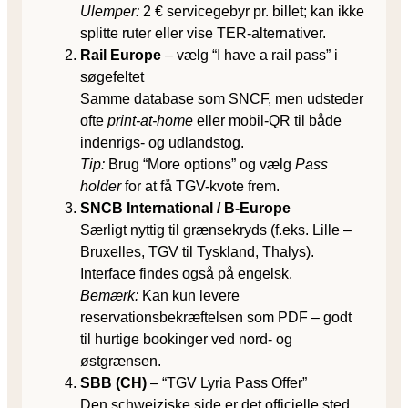
Ulemper:
2 € servicegebyr pr. billet; kan ikke
splitte ruter eller vise TER-alternativer.
Rail Europe
– vælg “I have a rail pass” i
søgefeltet
Samme database som SNCF, men udsteder
ofte
print-at-home
eller mobil-QR til både
indenrigs- og udlandstog.
Tip:
Brug “More options” og vælg
Pass
holder
for at få TGV-kvote frem.
SNCB International / B-Europe
Særligt nyttig til grænsekryds (f.eks. Lille –
Bruxelles, TGV til Tyskland, Thalys).
Interface findes også på engelsk.
Bemærk:
Kan kun levere
reservationsbekræftelsen som PDF – godt
til hurtige bookinger ved nord- og
østgrænsen.
SBB (CH)
– “TGV Lyria Pass Offer”
Den schweiziske side er det officielle sted