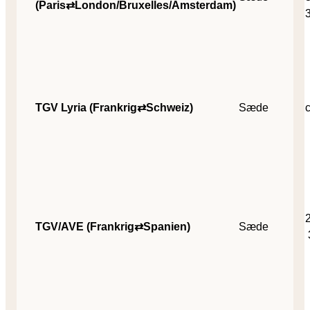
(Paris⇄London/Bruxelles/Amsterdam)
TGV Lyria (Frankrig⇄Schweiz)
Sæde
TGV/AVE (Frankrig⇄Spanien)
Sæde