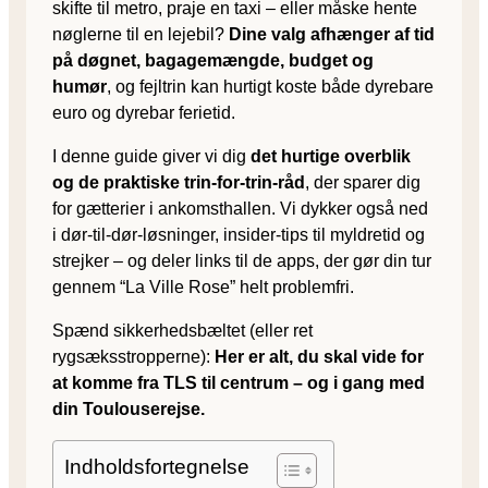
skifte til metro, praje en taxi – eller måske hente
nøglerne til en lejebil?
Dine valg afhænger af tid
på døgnet, bagagemængde, budget og
humør
, og fejltrin kan hurtigt koste både dyrebare
euro og dyrebar ferietid.
I denne guide giver vi dig
det hurtige overblik
og de praktiske trin-for-trin-råd
, der sparer dig
for gætterier i ankomsthallen. Vi dykker også ned
i dør-til-dør-løsninger, insider-tips til myldretid og
strejker – og deler links til de apps, der gør din tur
gennem “La Ville Rose” helt problemfri.
Spænd sikkerhedsbæltet (eller ret
rygsæksstropperne):
Her er alt, du skal vide for
at komme fra TLS til centrum – og i gang med
din Toulouserejse.
Indholdsfortegnelse