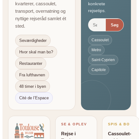
kvarterer, cassoulet,
konkrete
rejsetips.
transport, overnatning og
nyttige rejseråd samlet ét
Søg
sted.
Cassoulet
Seværdigheder
Metro
Hvor skal man bo?
Saint-Cyprien
Restauranter
Capitole
Fra lufthavnen
48 timer i byen
Cité de l’Espace
SE & OPLEV
SPIS & BO
Rejse i
Cassoulet-