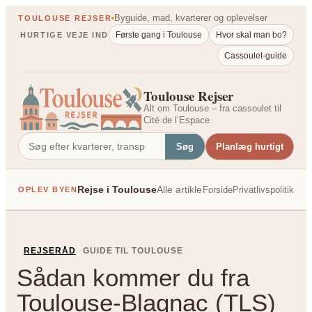
Spring
Byguide, mad, kvarterer og oplevelser
TOULOUSE REJSER
til
Første gang i Toulouse
Hvor skal man bo?
HURTIGE VEJE IND
indhold
Cassoulet-guide
Toulouse Rejser
Alt om Toulouse – fra cassoulet til
Cité de l’Espace
Søg
Planlæg hurtigt
Rejse i Toulouse
Alle artikler
Forside
Privatlivspolitik
OPLEV BYEN
PÅ TVÆRS AF FRANK
REJSERÅD
GUIDE TIL TOULOUSE
Sådan kommer du fra
Toulouse-Blagnac (TLS)