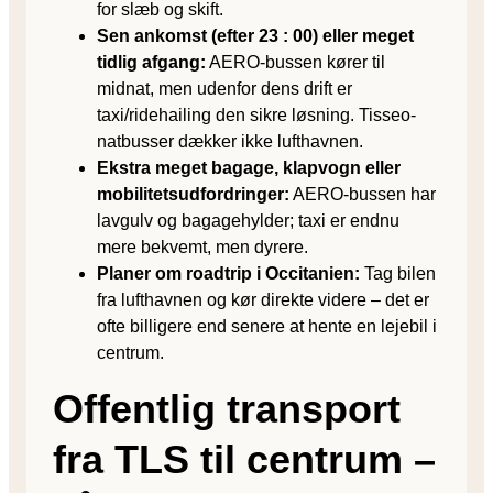
for slæb og skift.
Sen ankomst (efter 23 : 00) eller meget
tidlig afgang:
AERO-bussen kører til
midnat, men udenfor dens drift er
taxi/ridehailing den sikre løsning. Tisseo-
natbusser dækker ikke lufthavnen.
Ekstra meget bagage, klapvogn eller
mobilitets­udfordringer:
AERO-bussen har
lavgulv og bagagehylder; taxi er endnu
mere bekvemt, men dyrere.
Planer om roadtrip i Occitanien:
Tag bilen
fra lufthavnen og kør direkte videre – det er
ofte billigere end senere at hente en lejebil i
centrum.
Offentlig transport
fra TLS til centrum –