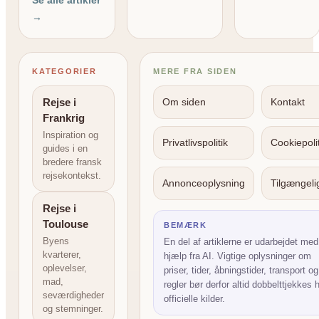
Se alle artikler
→
KATEGORIER
MERE FRA SIDEN
Rejse i
Om siden
Kontakt
Frankrig
Inspiration og
Privatlivspolitik
Cookiepolit
guides i en
bredere fransk
rejsekontekst.
Annonceoplysning
Tilgængel
Rejse i
Toulouse
BEMÆRK
Byens
En del af artiklerne er udarbejdet med
kvarterer,
hjælp fra AI. Vigtige oplysninger om
oplevelser,
priser, tider, åbningstider, transport og
mad,
regler bør derfor altid dobbelttjekkes 
seværdigheder
officielle kilder.
og stemninger.