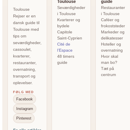
Toulouse
guide
Seværdigheder
Restauranter
Toulouse
i Toulouse
i Toulouse
Rejser er en
Kvarterer og
Caféer og
dansk guide til
bydele
frokoststeder
Toulouse med
Capitole
Markeder og
tips om
Saint-Cyprien
delikatesser
seværdigheder,
Cité de
Hoteller og
cassoulet,
l’Espace
overnatning
kvarterer,
48 timers
Hvor skal
guide
man bo?
restauranter,
Tæt på
overnatning,
centrum
transport og
oplevelser.
FØLG MED
Facebook
Instagram
Pinterest