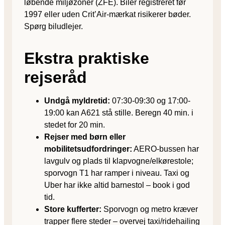
løbende miljøzoner (ZFE). Biler registreret før
1997 eller uden Crit’Air-mærkat risikerer bøder.
Spørg biludlejer.
Ekstra praktiske
rejseråd
Undgå myldretid:
07:30-09:30 og 17:00-
19:00 kan A621 stå stille. Beregn 40 min. i
stedet for 20 min.
Rejser med børn eller
mobilitetsudfordringer:
AERO-bussen har
lavgulv og plads til klapvogne/elkørestole;
sporvogn T1 har ramper i niveau. Taxi og
Uber har ikke altid barnestol – book i god
tid.
Store kufferter:
Sporvogn og metro kræver
trapper flere steder – overvej taxi/ridehailing