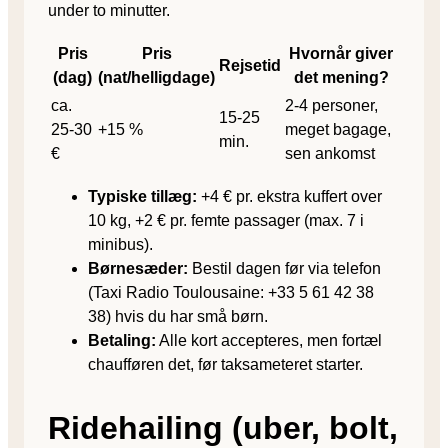
under to minutter.
Pris
Pris
Hvornår giver
Rejsetid
(dag)
(nat/helligdage)
det mening?
ca.
2-4 personer,
15-25
25-30
+15 %
meget bagage,
min.
€
sen ankomst
Typiske tillæg:
+4 € pr. ekstra kuffert over
10 kg, +2 € pr. femte passager (max. 7 i
minibus).
Børnesæder:
Bestil dagen før via telefon
(Taxi Radio Toulousaine: +33 5 61 42 38
38) hvis du har små børn.
Betaling:
Alle kort accepteres, men fortæl
chaufføren det, før taksameteret starter.
Ridehailing (uber, bolt,