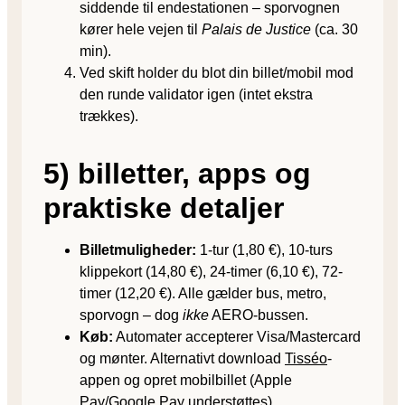
siddende til endestationen – sporvognen
kører hele vejen til
Palais de Justice
(ca. 30
min).
Ved skift holder du blot din billet/mobil mod
den runde validator igen (intet ekstra
trækkes).
5) billetter, apps og
praktiske detaljer
Billetmuligheder:
1-tur (1,80 €), 10-turs
klippekort (14,80 €), 24-timer (6,10 €), 72-
timer (12,20 €). Alle gælder bus, metro,
sporvogn – dog
ikke
AERO-bussen.
Køb:
Automater accepterer Visa/Mastercard
og mønter. Alternativt download
Tisséo
-
appen og opret mobilbillet (Apple
Pay/Google Pay understøttes).