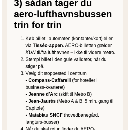
3) sådan tager du
aero-lufthavnsbussen
trin for trin
Køb billet i automaten (kontanter/kort) eller
via
Tisséo-appen
. AERO-billetten gælder
KUN
til/fra lufthavnen – ikke til videre metro.
Stempl billet i den gule validator, når du
stiger på.
Vælg dit stoppested i centrum:
•
Compans-Caffarelli
(for hoteller i
business-kvarteret)
•
Jeanne d’Arc
(skift til Metro B)
•
Jean-Jaurès
(Metro A & B, 5 min. gang til
Capitole)
•
Matabiau SNCF
(hovedbanegård,
langturs-busser)
Når du skal retur, finder du AERO-