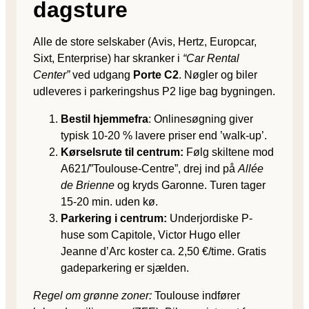
dagsture
Alle de store selskaber (Avis, Hertz, Europcar,
Sixt, Enterprise) har skranker i
“Car Rental
Center”
ved udgang
Porte C2
. Nøgler og biler
udleveres i parkeringshus P2 lige bag bygningen.
Bestil hjemmefra
: Onlinesøgning giver
typisk 10-20 % lavere priser end ’walk-up’.
Kørselsrute til centrum:
Følg skiltene mod
A621/”Toulouse-Centre”, drej ind på
Allée
de Brienne
og kryds Garonne. Turen tager
15-20 min. uden kø.
Parkering i centrum:
Underjordiske P-
huse som
Capitole, Victor Hugo eller
Jeanne d’Arc
koster ca. 2,50 €/time. Gratis
gadeparkering er sjælden.
Regel om grønne zoner:
Toulouse indfører