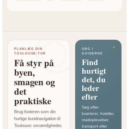
PLANLÆG DIN
SØG I
TOULOUSE-TUR
GUIDERNE
Få styr på
Find
hurtigt
byen,
det, du
smagen og
leder
det
efter
praktiske
Søg efter
Brug footeren som din
kvarterer, hoteller,
hurtige bundnavigation til
madoplevelser,
Toulouse: seværdigheder,
transport eller