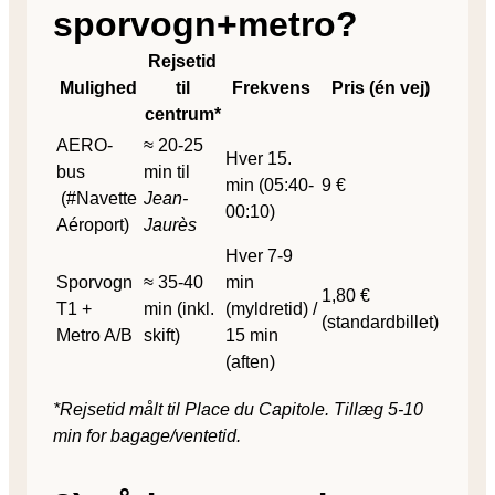
sporvogn+metro?
Rejsetid
Mulighed
til
Frekvens
Pris (én vej)
centrum*
AERO-
≈ 20-25
Hver 15.
bus
min til
min (05:40-
9 €
(#Navette
Jean-
00:10)
Aéroport)
Jaurès
Hver 7-9
Sporvogn
≈ 35-40
min
1,80 €
T1 +
min (inkl.
(myldretid) /
(standardbillet)
Metro A/B
skift)
15 min
(aften)
*Rejsetid målt til Place du Capitole. Tillæg 5-10
min for bagage/ventetid.