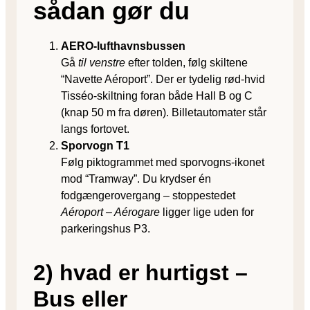
sådan gør du
AERO-lufthavnsbussen
Gå
til venstre
efter tolden, følg skiltene
“Navette Aéroport”. Der er tydelig rød-hvid
Tisséo-skiltning foran både Hall B og C
(knap 50 m fra døren). Billetautomater står
langs fortovet.
Sporvogn T1
Følg piktogrammet med sporvogns-ikonet
mod “Tramway”. Du krydser én
fodgængerovergang – stoppestedet
Aéroport – Aérogare
ligger lige uden for
parkeringshus P3.
2) hvad er hurtigst –
Bus eller