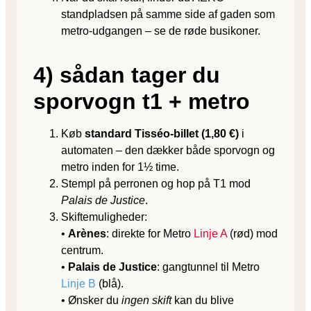
standpladsen på samme side af gaden som
metro-udgangen – se de røde busikoner.
4) sådan tager du
sporvogn t1 + metro
Køb
standard Tisséo-billet (1,80 €)
i
automaten – den dækker både sporvogn og
metro inden for 1½ time.
Stempl på perronen og hop på T1 mod
Palais de Justice
.
Skiftemuligheder:
•
Arènes
: direkte for Metro
Linje A
(rød) mod
centrum.
•
Palais de Justice
: gangtunnel til Metro
Linje B
(blå).
• Ønsker du
ingen skift
kan du blive