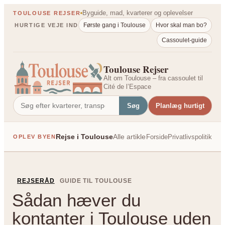
Spring
Byguide, mad, kvarterer og oplevelser
TOULOUSE REJSER
til
Første gang i Toulouse
Hvor skal man bo?
HURTIGE VEJE IND
indhold
Cassoulet-guide
Toulouse Rejser
Alt om Toulouse – fra cassoulet til
Cité de l’Espace
Søg
Planlæg hurtigt
Rejse i Toulouse
Alle artikler
Forside
Privatlivspolitik
OPLEV BYEN
PÅ TVÆRS AF FRANK
REJSERÅD
GUIDE TIL TOULOUSE
Sådan hæver du
kontanter i Toulouse uden