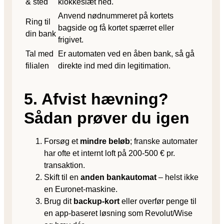
& sted
klokkeslæt ned.
Anvend nødnummeret på kortets
Ring til
bagside og få kortet spærret eller
din bank
frigivet.
Tal med
Er automaten ved en åben bank, så gå
filialen
direkte ind med din legitimation.
5. Afvist hævning?
Sådan prøver du igen
Forsøg et
mindre beløb
; franske automater
har ofte et internt loft på 200-500 € pr.
transaktion.
Skift til en
anden bankautomat
– helst ikke
en Euronet-maskine.
Brug dit
backup-kort
eller overfør penge til
en app-baseret løsning som Revolut/Wise