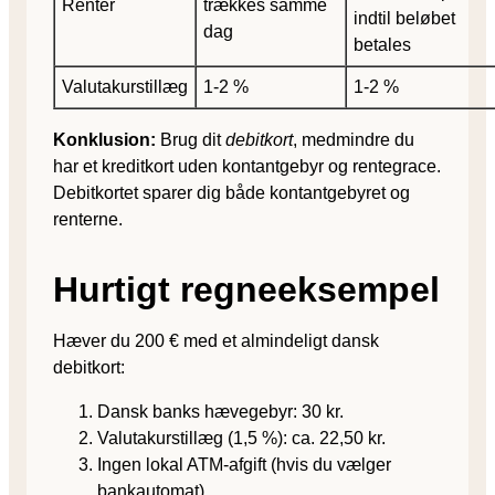
Renter
trækkes samme
indtil beløbet
dag
betales
Valutakurstillæg
1-2 %
1-2 %
Konklusion:
Brug dit
debitkort
, medmindre du
har et kreditkort uden kontantgebyr og rentegrace.
Debitkortet sparer dig både kontantgebyret og
renterne.
Hurtigt regneeksempel
Hæver du 200 € med et almindeligt dansk
debitkort:
Dansk banks hævegebyr: 30 kr.
Valutakurstillæg (1,5 %): ca. 22,50 kr.
Ingen lokal ATM-afgift (hvis du vælger
bankautomat).