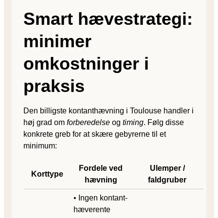
Smart hævestrategi:
minimer
omkostninger i
praksis
Den billigste kontanthævning i Toulouse handler i
høj grad om
forberedelse
og
timing
. Følg disse
konkrete greb for at skære gebyrerne til et
minimum:
Fordele ved
Ulemper /
Korttype
hævning
faldgruber
• Ingen kontant­
hæve­rente