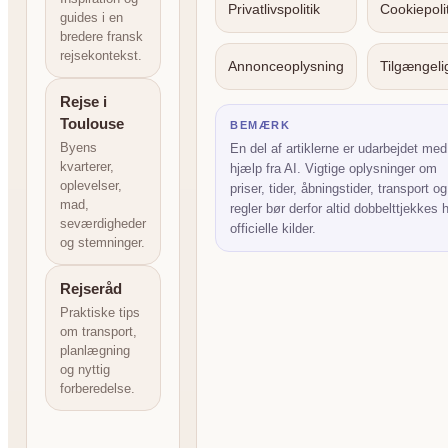
Privatlivspolitik
Cookiepolit
guides i en
bredere fransk
rejsekontekst.
Annonceoplysning
Tilgængel
Rejse i
Toulouse
BEMÆRK
Byens
En del af artiklerne er udarbejdet med
kvarterer,
hjælp fra AI. Vigtige oplysninger om
oplevelser,
priser, tider, åbningstider, transport og
mad,
regler bør derfor altid dobbelttjekkes 
seværdigheder
officielle kilder.
og stemninger.
Rejseråd
Praktiske tips
om transport,
planlægning
og nyttig
forberedelse.