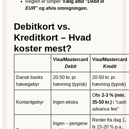
Reglen er simpel:
Vælg altid “
Debit in
EUR
” og afvis omregningen.
Debitkort vs.
Kreditkort – Hvad
koster mest?
Visa/Mastercard
Visa/Mastercard
Debit
Kredit
Dansk banks
20-50 kr. pr.
20-50 kr. pr.
hævegebyr
hævning (typisk)
hævning (typisk)
Ofte
2-3 % (min.
Kontantgebyr
Ingen ekstra
35-50 kr.)
i “cash
advance fee”
Renter fra dag 1,
Ingen – pengene
fx 15-20 % p.a.,