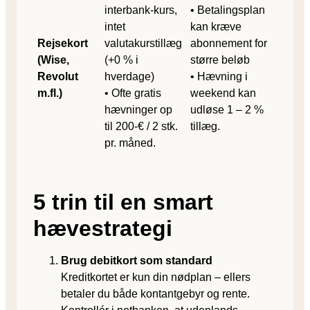
interbank-kurs,
• Betalings­plan
intet
kan kræve
Rejsekort
valutakurstillæg
abonnement for
(Wise,
(+0 % i
større beløb
Revolut
hverdage)
• Hævning i
m.fl.)
• Ofte gratis
weekend kan
hævninger op
udløse 1 – 2 %
til 200-€ / 2 stk.
tillæg.
pr. måned.
5 trin til en smart
hævestrategi
Brug debitkort som standard
Kreditkortet er kun din nødplan – ellers
betaler du både kontantgebyr og rente.