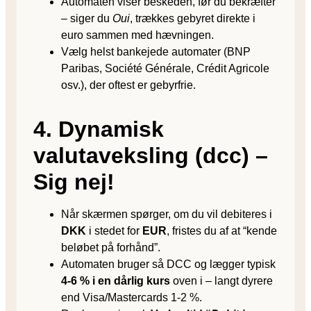
Automaten viser beskeden, før du bekræfter
– siger du
Oui
, trækkes gebyret direkte i
euro sammen med hævningen.
Vælg helst bankejede automater (BNP
Paribas, Société Générale, Crédit Agricole
osv.), der oftest er gebyrfrie.
4. Dynamisk
valutaveksling (dcc) –
Sig nej!
Når skærmen spørger, om du vil debiteres i
DKK
i stedet for
EUR
, fristes du af at “kende
beløbet på forhånd”.
Automaten bruger så DCC og lægger typisk
4-6 % i en dårlig kurs
oven i – langt dyrere
end Visa/Mastercards 1-2 %.