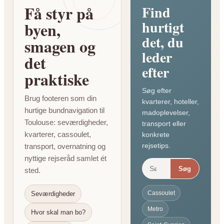
Få styr på
Find
hurtigt
byen,
det, du
smagen og
leder
det
efter
praktiske
Søg efter
Brug footeren som din
kvarterer, hoteller,
hurtige bundnavigation til
madoplevelser,
Toulouse: seværdigheder,
transport eller
kvarterer, cassoulet,
konkrete
rejsetips.
transport, overnatning og
nyttige rejseråd samlet ét
Søg
sted.
Cassoulet
Seværdigheder
Metro
Hvor skal man bo?