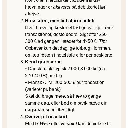
Kontrollér i netbanken, at udenlands­
hævninger er
aktiveret
på debitkortet før
afrejse.
Hæv færre, men lidt større beløb
Hver hævning koster et fast gebyr – jo færre
transaktioner, desto bedre. Sigt efter 250-
300 € ad gangen i stedet for 4×50 €.
Tip:
Opbevar kun det daglige forbrug i lommen,
og læg resten i hotelsafe eller pengeskjorte.
Kend grænserne
• Dansk bank: typisk 2 000-3 000 kr. (ca.
270-400 €) pr. dag
• Fransk ATM: 200-500 € pr. transaktion
(varierer pr. bank)
Skal du bruge mere, så hæv to gange
samme dag, eller bed din bank hæve din
dagsgrænse midlertidigt.
Overvej et rejsekort
Med fx
Wise
eller
Revolut
kan du veksle til