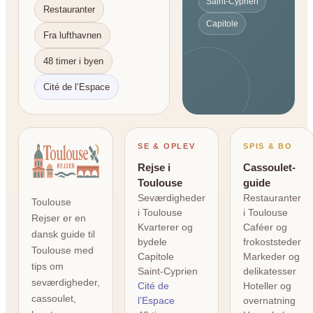
Saint-Cyprien
Restauranter
Capitole
Fra lufthavnen
48 timer i byen
Cité de l’Espace
SE & OPLEV
SPIS & BO
Rejse i
Cassoulet-
Toulouse
guide
Seværdigheder
Restauranter
Toulouse
i Toulouse
i Toulouse
Rejser er en
Kvarterer og
Caféer og
dansk guide til
bydele
frokoststeder
Toulouse med
Capitole
Markeder og
tips om
Saint-Cyprien
delikatesser
seværdigheder,
Cité de
Hoteller og
cassoulet,
l’Espace
overnatning