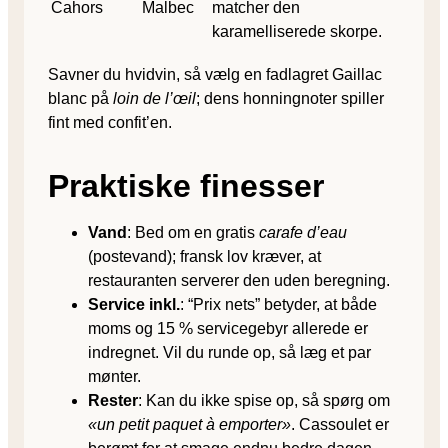
Cahors
Malbec
matcher den
karamelliserede skorpe.
Savner du hvidvin, så vælg en fadlagret Gaillac
blanc på
loin de l’œil
; dens honningnoter spiller
fint med confit’en.
Praktiske finesser
Vand
: Bed om en gratis
carafe d’eau
(postevand); fransk lov kræver, at
restauranten serverer den uden beregning.
Service inkl.
: “Prix nets” betyder, at både
moms og 15 % servicegebyr allerede er
indregnet. Vil du runde op, så læg et par
mønter.
Rester
: Kan du ikke spise op, så spørg om
«un petit paquet à emporter»
. Cassoulet er