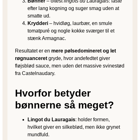
Bønner
– oftest
lingots du Lauragais
: faste
efter lang kogning og suger smag uden at
smatte ud.
Krydderi
– hvidløg, laurbær, en smule
tomatpuré og nogle kokke sværger til et
stænk Armagnac.
Resultatet er en
mere pølse­domineret og let
røg­nuanceret
gryde, hvor andefedtet giver
fløjsblød sauce, men uden det massive svine­stød
fra Castelnaudary.
Hvorfor betyder
bønnerne så meget?
Lingot du Lauragais
: holder formen,
hvilket giver en silkeblød, men ikke grynet
mundfuld.