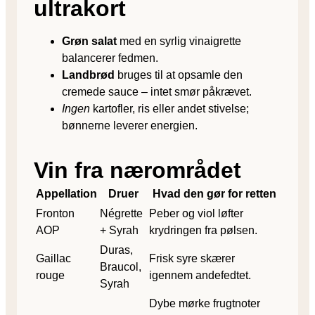
ultrakort
Grøn salat
med en syrlig vinaigrette
balancerer fedmen.
Landbrød
bruges til at opsamle den
cremede sauce – intet smør påkrævet.
Ingen
kartofler, ris eller andet stivelse;
bønnerne leverer energien.
Vin fra nærområdet
Appellation
Druer
Hvad den gør for retten
Fronton
Négrette
Peber og viol løfter
AOP
+ Syrah
krydringen fra pølsen.
Duras,
Gaillac
Frisk syre skærer
Braucol,
rouge
igennem andefedtet.
Syrah
Dybe mørke frugtnoter