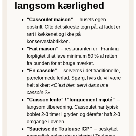
langsom kærlighed
“Cassoulet maison”
– husets egen
opskrift. Ofte det sikreste tegn på, at fadet er
rørt i køkkenet og ikke på
konservesfabrikken.
“Fait maison”
– restauranten er i Frankrig
forpligtet til at lave minimum 80 % af retten
fra bunden for at bruge mærket.
“En cassole”
– serveres i det traditionelle,
pæreformede lerfad. Spørg, hvis du vil være
helt sikker:
«C’est bien servi dans une
cassole ?»
“Cuisson lente” / “longuement mijoté”
–
langsom tilberedning. Cassoulet har typisk
boblet 2-3 timer i gryden og dér­efter haft 2-3
omgange i ovnen.
“Saucisse de Toulouse IGP”
– beskyttet