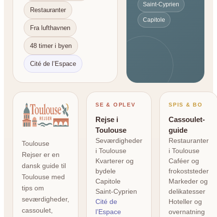
Saint-Cyprien
Restauranter
Capitole
Fra lufthavnen
48 timer i byen
Cité de l’Espace
SE & OPLEV
SPIS & BO
Rejse i
Cassoulet-
Toulouse
guide
Seværdigheder
Restauranter
Toulouse
i Toulouse
i Toulouse
Rejser er en
Kvarterer og
Caféer og
dansk guide til
bydele
frokoststeder
Toulouse med
Capitole
Markeder og
tips om
Saint-Cyprien
delikatesser
seværdigheder,
Cité de
Hoteller og
cassoulet,
l’Espace
overnatning