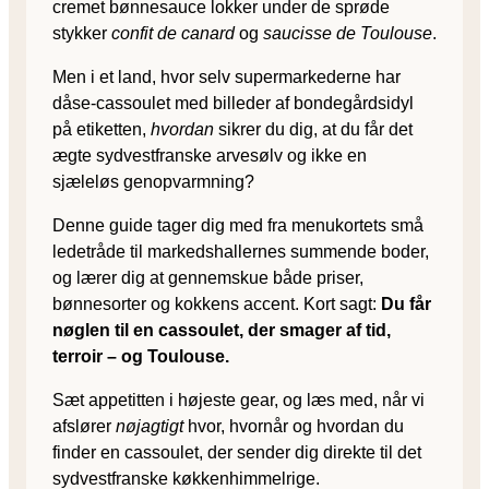
cremet bønnesauce lokker under de sprøde
stykker
confit de canard
og
saucisse de Toulouse
.
Men i et land, hvor selv supermarkederne har
dåse-cassoulet med billeder af bondegårdsidyl
på etiketten,
hvordan
sikrer du dig, at du får det
ægte sydvestfranske arvesølv og ikke en
sjæleløs genopvarmning?
Denne guide tager dig med fra menukortets små
ledetråde til markedshallernes summende boder,
og lærer dig at gennemskue både priser,
bønnesorter og kokkens accent. Kort sagt:
Du får
nøglen til en cassoulet, der smager af tid,
terroir – og Toulouse.
Sæt appetitten i højeste gear, og læs med, når vi
afslører
nøjagtigt
hvor, hvornår og hvordan du
finder en cassoulet, der sender dig direkte til det
sydvestfranske køkkenhimmelrige.