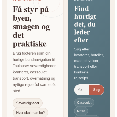
TOULOUSE-TUR
GUIDERNE
Få styr på
Find
hurtigt
byen,
det, du
smagen og
leder
det
efter
praktiske
Søg efter
Brug footeren som din
kvarterer, hoteller,
hurtige bundnavigation til
madoplevelser,
Toulouse: seværdigheder,
transport eller
kvarterer, cassoulet,
konkrete
rejsetips.
transport, overnatning og
nyttige rejseråd samlet ét
Søg
sted.
Cassoulet
Seværdigheder
Metro
Hvor skal man bo?