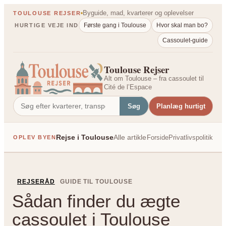
Spring
Byguide, mad, kvarterer og oplevelser
TOULOUSE REJSER
til
Første gang i Toulouse
Hvor skal man bo?
HURTIGE VEJE IND
indhold
Cassoulet-guide
Toulouse Rejser
Alt om Toulouse – fra cassoulet til
Cité de l’Espace
Søg
Planlæg hurtigt
Rejse i Toulouse
Alle artikler
Forside
Privatlivspolitik
OPLEV BYEN
PÅ TVÆRS AF FRANK
REJSERÅD
GUIDE TIL TOULOUSE
Sådan finder du ægte
cassoulet i Toulouse