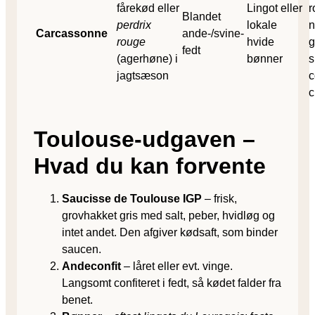
fårekød eller
Lingot eller
r
Blandet
perdrix
lokale
n
Carcassonne
ande-/svine­
rouge
hvide
g
fedt
(agerhøne) i
bønner
s
jagt­sæson
c
c
Toulouse-udgaven –
Hvad du kan forvente
Saucisse de Toulouse IGP
– frisk,
grovhakket gris med salt, peber, hvidløg og
intet andet. Den afgiver kødsaft, som binder
saucen.
Andeconfit
– låret eller evt. vinge.
Langsomt confiteret i fedt, så kødet falder fra
benet.