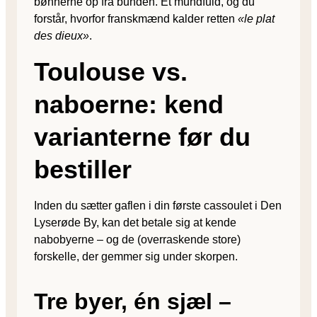
bønnerne op fra bunden. Ét mundfuld, og du
forstår, hvorfor franskmænd kalder retten
«le plat
des dieux»
.
Toulouse vs.
naboerne: kend
varianterne før du
bestiller
Inden du sætter gaflen i din første cassoulet i Den
Lyserøde By, kan det betale sig at kende
nabobyerne – og de (overraskende store)
forskelle, der gemmer sig under skorpen.
Tre byer, én sjæl –