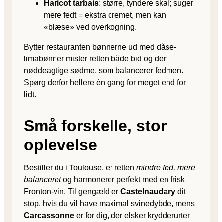
Haricot tarbais
: større, tyndere skal; suger
mere fedt = ekstra cremet, men kan
«blæse» ved overkogning.
Bytter restauranten bønnerne ud med dåse­
limabønner mister retten både bid og den
nøddeagtige sødme, som balancerer fedmen.
Spørg derfor hellere én gang for meget end for
lidt.
Små forskelle, stor
oplevelse
Bestiller du i Toulouse, er retten
mindre fed, mere
balanceret
og harmonerer perfekt med en frisk
Fronton-vin. Til gengæld er
Castelnaudary
dit
stop, hvis du vil have maximal svine­dybde, mens
Carcassonne
er for dig, der elsker krydderurter