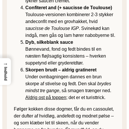
tykner saucen cremet.
Confiteret and (+ saucisse de Toulouse)
Toulouse-versionen kombinerer 2-3 stykker
andeconfit med en grovhakket, hvid
saucisse de Toulouse IGP
. Svinekød kan
indgå, men gås og lam hører nabobyerne til.
Dyb, silkeblank sauce
Bønnevand, fond og fedt bindes til en
næsten fløjlsagtig konsistens – hverken
→
suppe­tynd eller gryderetdtør.
Indhold
Skorpen brudt – aldrig gratineret
Under ovnbagningen dannes en brun
skorpe af stivelse og fedt. Den skal
brydes
mindst tre gange
, så smagen trænger ned.
Aldrig ost på toppen
; det er et turisttrick.
Følger kokken disse dogmer, får du en cassoulet,
der dufter af hvidløg, andefedt og modnet pølse –
og som klæber let til skeen, når du vender