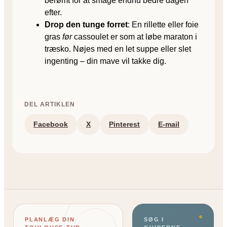
berømt for at smage endnu bedre dagen
efter.
Drop den tunge forret
: En rillette eller foie
gras
før
cassoulet er som at løbe maraton i
træsko. Nøjes med en let suppe eller slet
ingenting – din mave vil takke dig.
DEL ARTIKLEN
Facebook
X
Pinterest
E-mail
PLANLÆG DIN
SØG I