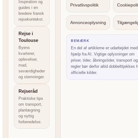
Inspiration og
Privatlivspolitik
Cookiepolit
guides i en
bredere fransk
rejsekontekst.
Annonceoplysning
Tilgængel
Rejse i
Toulouse
BEMÆRK
Byens
En del af artiklerne er udarbejdet med
kvarterer,
hjælp fra AI. Vigtige oplysninger om
oplevelser,
priser, tider, åbningstider, transport og
mad,
regler bør derfor altid dobbelttjekkes 
seværdigheder
officielle kilder.
og stemninger.
Rejseråd
Praktiske tips
om transport,
planlægning
og nyttig
forberedelse.