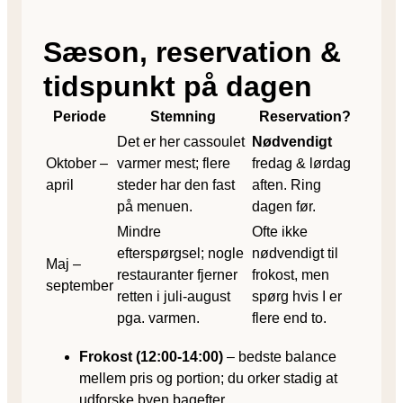
Sæson, reservation &
tidspunkt på dagen
Periode
Stemning
Reservation?
Det er her cassoulet
Nødvendigt
Oktober –
varmer mest; flere
fredag & lørdag
april
steder har den fast
aften. Ring
på menuen.
dagen før.
Mindre
Ofte ikke
efterspørgsel; nogle
nødvendigt til
Maj –
restauranter fjerner
frokost, men
september
retten i juli-august
spørg hvis I er
pga. varmen.
flere end to.
Frokost (12:00-14:00)
– bedste balance
mellem pris og portion; du orker stadig at
udforske byen bagefter.