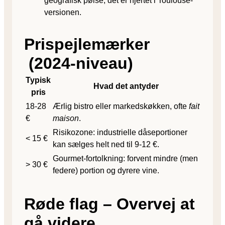
geografisk pølse; det er hjertet i Toulouse-
versionen.
Prispejlemærker
(2024-niveau)
Typisk
Hvad det antyder
pris
18-28
Ærlig bistro eller markedskøkken, ofte
fait
€
maison
.
Risikozone: industrielle dåseportioner
< 15 €
kan sælges helt ned til 9-12 €.
Gourmet-fortolkning: forvent mindre (men
> 30 €
federe) portion og dyrere vine.
Røde flag – Overvej at
gå videre