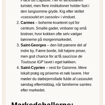
Place du Capitole. Her er atmosfæren
turistet, men flere institutioner holder fast i
den langsomme gryde. Kig efter skiltet
«cassoulet en cassole»
i vinduet.
Carmes
– boheme-kvarteret syd for
centrum. Smalle gader, vinbarer og små
bistroer, hvor kokken ofte selv vælger
bønnerne på morgenmarkedet.
Saint-Georges
– den lidt pænere del af
indre by. Færre borde, lidt højere priser,
men god chance for at få
saucisse de
Toulouse IGP
lavet i eget køkken.
Saint-Cyprien
– vest for Garonne. Mere
lokalt præg og priserne et nøk lavere. Her
møder du støbejernsfade fulde af cassoulet
søndag eftermiddag, når familierne samles
efter markedet.
Markedshallerne: