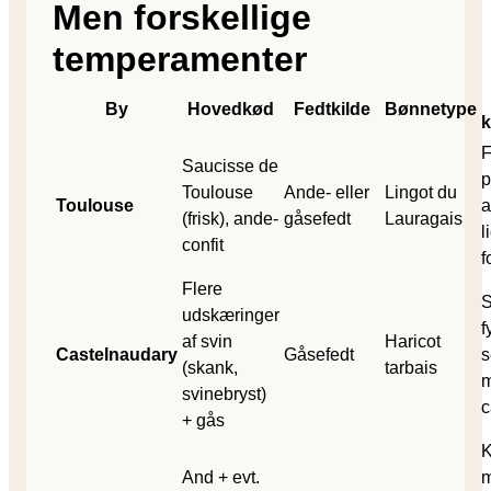
Men forskellige
temperamenter
By
Hovedkød
Fedtkilde
Bønnetype
k
F
Saucisse de
p
Toulouse
Ande- eller
Lingot du
Toulouse
a
(frisk), ande­
gåse­fedt
Lauragais
l
confit
f
Flere
S
udskæringer
f
af svin
Haricot
Castelnaudary
Gåsefedt
s
(skank,
tarbais
m
svine­bryst)
c
+ gås
K
And + evt.