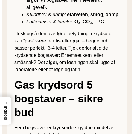
argon
(4 bogstaver, men nævnes tit
alligevel).
Kulbrinter & damp:
etan
/
eten
,
smog
,
damp
.
Forkortelser & formler:
O₂
,
CO₂
,
LPG
.
Husk også den overførte betydning: i krydsord
kan “gas” være ren
fis
eller
pjat
– begge ord
passer perfekt i 3-4 felter. Tjek derfor altid de
krydsende bogstaver: Er temaet kemi eller
småsnak? Det afgør, om løsningen skal lugte af
laboratorie eller af løgn og latin.
Gas krydsord 5
bogstaver – sikre
→
Indhold
bud
Fem bogstaver er krydsordets gyldne middelvej: