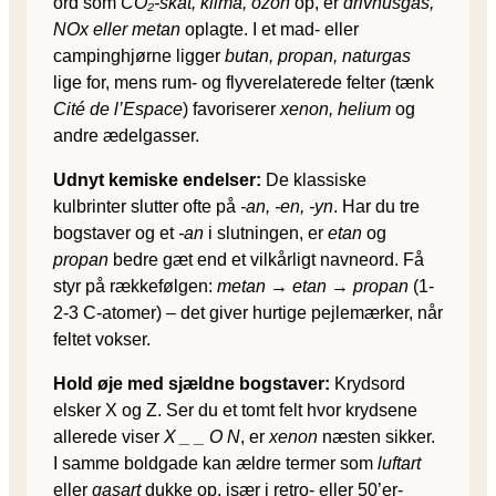
ord som
CO₂-skat, klima, ozon
op, er
drivhusgas,
NOx eller metan
oplagte. I et mad- eller
campinghjørne ligger
butan, propan, naturgas
lige for, mens rum- og flyverelaterede felter (tænk
Cité de l’Espace
) favoriserer
xenon, helium
og
andre ædelgasser.
Udnyt kemiske endelser:
De klassiske
kulbrinter slutter ofte på
-an, -en, -yn
. Har du tre
bogstaver og et
-an
i slutningen, er
etan
og
propan
bedre gæt end et vilkårligt navneord. Få
styr på rækkefølgen:
metan → etan → propan
(1-
2-3 C-atomer) – det giver hurtige pejlemærker, når
feltet vokser.
Hold øje med sjældne bogstaver:
Krydsord
elsker X og Z. Ser du et tomt felt hvor krydsene
allerede viser
X _ _ O N
, er
xenon
næsten sikker.
I samme boldgade kan ældre termer som
luftart
eller
gasart
dukke op, især i retro- eller 50’er-