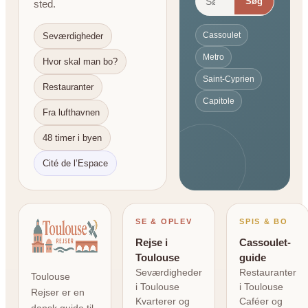
Søg
sted.
Cassoulet
Seværdigheder
Metro
Hvor skal man bo?
Saint-Cyprien
Restauranter
Capitole
Fra lufthavnen
48 timer i byen
Cité de l’Espace
SE & OPLEV
SPIS & BO
Rejse i
Cassoulet-
Toulouse
guide
Seværdigheder
Restauranter
Toulouse
i Toulouse
i Toulouse
Rejser er en
Kvarterer og
Caféer og
dansk guide til