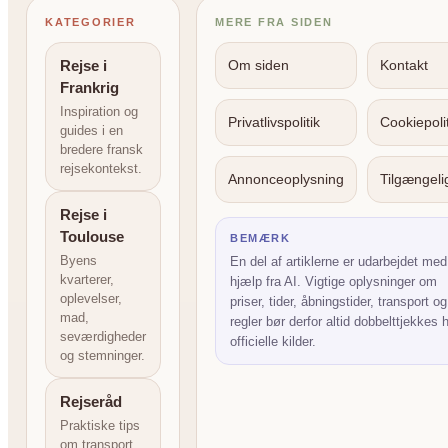
KATEGORIER
MERE FRA SIDEN
Rejse i
Om siden
Kontakt
Frankrig
Inspiration og
Privatlivspolitik
Cookiepolit
guides i en
bredere fransk
rejsekontekst.
Annonceoplysning
Tilgængel
Rejse i
Toulouse
BEMÆRK
Byens
En del af artiklerne er udarbejdet med
kvarterer,
hjælp fra AI. Vigtige oplysninger om
oplevelser,
priser, tider, åbningstider, transport og
mad,
regler bør derfor altid dobbelttjekkes 
seværdigheder
officielle kilder.
og stemninger.
Rejseråd
Praktiske tips
om transport,