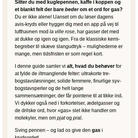
Sitter du med kuglepennen, kaffe i koppen og
et blankt felt der bare
beder
om et ord for gas?
Du er ikke alene! Uanset om du løser dagens
avis-kryds eller hygger dig med en app på vej til
lufthavnen mod
la ville rose
, har gasser det med
at dukke op igen og igen. Fra de klassiske kemi-
begreber til skæve slangudtryk – mulighederne er
mange, men tidsfristen er som regel kort.
I denne guide samler vi
alt, hvad du behøver
for
at fylde de iltmanglende felter: ultrakorte tre-
bogstavsløsninger, solide femmere, finurlige syv-
bogstavsperler og de helt lange
sammensætninger, der får pointene til at tikke ind.
Vi dykker også ned i forkortelser, ædelgasser og
de drilske ord, hvor «gas» slet ikke handler om
molekyler, men om
pjat
og
pral
.
Sving pennen – og lad os give den
gas
i
krydsordet!