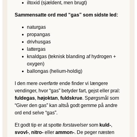
iltoxid (sjældent, men brugt)
Sammensatte ord med “gas” som sidste led:
naturgas
propangas
drivhusgas
lattergas
knaldgas (teknisk blanding af hydrogen +
oxygen)
ballongas (helium-holdig)
I den mere
overførte
ende finder vi længere
vendinger, hvor “gas” betyder fart, gejst eller pral:
fuldegas
,
højoktan
,
fuldskrue
. Spørgsmål som
“Giver den gas” kan altså godt gemme på andre
ord end selve “gas”.
Et godt tip er at spotte
forstavelser
som
kuld-
,
svovl-
,
nitro-
eller
ammon-
. De peger næsten