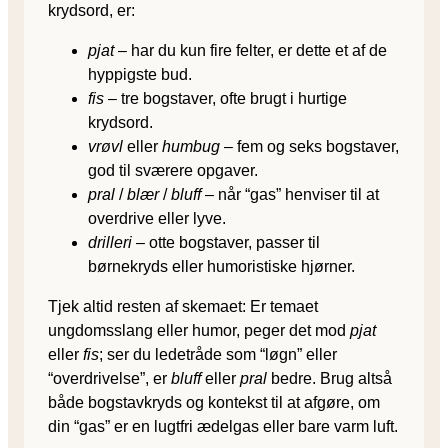
krydsord, er:
pjat
– har du kun fire felter, er dette et af de
hyppigste bud.
fis
– tre bogstaver, ofte brugt i hurtige
krydsord.
vrøvl
eller
humbug
– fem og seks bogstaver,
god til sværere opgaver.
pral
/
blær
/
bluff
– når “gas” henviser til at
overdrive eller lyve.
drilleri
– otte bogstaver, passer til
børnekryds eller humoristiske hjørner.
Tjek altid resten af skemaet: Er temaet
ungdomsslang eller humor, peger det mod
pjat
eller
fis
; ser du ledetråde som “løgn” eller
“overdrivelse”, er
bluff
eller
pral
bedre. Brug altså
både bogstavkryds og kontekst til at afgøre, om
din “gas” er en lugtfri ædelgas eller bare varm luft.