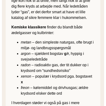
lige kort nok til at drille, men langt nok til at give
dig flere kryds at arbejde med. Når ledetråden
lyder “gas”, er det derfor smart at have et lille
katalog af sikre femmere klar i hukommelsen.
Kemiske klassikere
finder du blandt både
ædelgasser og kulbrinter:
metan
– den simpleste naturgas, ofte brugt i
miljø- og landbrugsspørgsmål
argon
– sjældent bogstav
g
/
r
, hyppig i
svejseledetråde
radon
– radioaktiv gas, der tit dukker op i
krydsord om “sundhedsrisiko”
xenon
– populær i krydsord pga. bogstavet
x
freon
– kølemiddel og drivhusgas; ældre
krydsord elsker dette ord
I hverdagen støder vi også på gas i mere