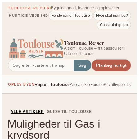
Spring
Byguide, mad, kvarterer og oplevelser
TOULOUSE REJSER
til
Første gang i Toulouse
Hvor skal man bo?
HURTIGE VEJE IND
indhold
Cassoulet-guide
Toulouse Rejser
Alt om Toulouse – fra cassoulet til
Cité de l’Espace
Søg
Planlæg hurtigt
Rejse i Toulouse
Alle artikler
Forside
Privatlivspolitik
OPLEV BYEN
PÅ TVÆRS AF FRANK
ALLE ARTIKLER
GUIDE TIL TOULOUSE
Muligheder til Gas i
krydsord