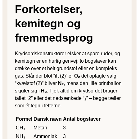
Forkortelser,
kemitegn og
fremmedsprog
Krydsordskonstruktører elsker at spare ruder, og
kemitegn er en hurtig genvej: to bogstaver kan
dække over et helt grundstof eller en kompleks
gas. Står der blot “ilt (2)” er
O₂
det oplagte valg;
“kvælstof (2)” bliver
N₂
, mens den lille brintballon
skjuler sig i
H₂
. Tjek altid om krydsordet bruger
tallet “2” eller det nedsænkede “₂” – begge tæller
som ét tegn i felterne.
Formel
Dansk navn
Antal bogstaver
CH₄
Metan
3
NH₃
Ammoniak
3