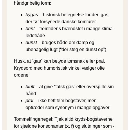
håndgribelig form:
bygas
– historisk betegnelse for den gas,
der før forsynede danske komfurer
brint
– fremtidens brændstof i mange klima-
ledetråde
dunst
– bruges både om damp og
ubehagelig lugt (“der steg en dunst op”)
Husk, at “gas” kan betyde tomsnak eller pral.
Krydsord med humoristisk vinkel vælger ofte
ordene:
bluff
– at give “falsk gas” eller overspille sin
hånd
pral
– ikke helt fem bogstaver, men
optræder som synonym i mange opgaver
Tommel­finger­regel: Tjek altid kryds-bogstaverne
for sjældne konsonanter (
x
,
f
) og slutninger som
-