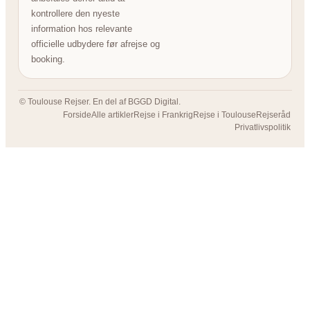
kontrollere den nyeste
information hos relevante
officielle udbydere før afrejse og
booking.
© Toulouse Rejser. En del af BGGD Digital.
Forside
Alle artikler
Rejse i Frankrig
Rejse i Toulouse
Rejseråd
Privatlivspolitik