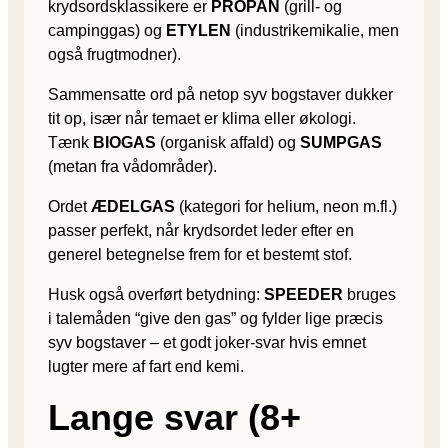
krydsordsklassikere er
PROPAN
(grill- og
campinggas) og
ETYLEN
(industrikemikalie, men
også frugtmodner).
Sammensatte ord på netop syv bogstaver dukker
tit op, især når temaet er klima eller økologi.
Tænk
BIOGAS
(organisk affald) og
SUMPGAS
(metan fra vådområder).
Ordet
ÆDELGAS
(kategori for helium, neon m.fl.)
passer perfekt, når krydsordet leder efter en
generel betegnelse frem for et bestemt stof.
Husk også overført betydning:
SPEEDER
bruges
i talemåden “give den gas” og fylder lige præcis
syv bogstaver – et godt joker-svar hvis emnet
lugter mere af fart end kemi.
Lange svar (8+