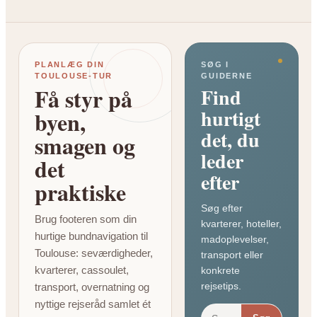
PLANLÆG DIN
SØG I
TOULOUSE-TUR
GUIDERNE
Få styr på
Find
hurtigt
byen,
det, du
smagen og
leder
det
efter
praktiske
Søg efter
Brug footeren som din
kvarterer, hoteller,
hurtige bundnavigation til
madoplevelser,
Toulouse: seværdigheder,
transport eller
kvarterer, cassoulet,
konkrete
rejsetips.
transport, overnatning og
nyttige rejseråd samlet ét