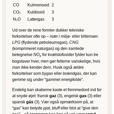
CO
Kulmonoxid
2
CO₂
Kuldioxid
3
N₂O
Lattergas
3
Ud over de rene formler dukker tekniske
forkortelser ofte op – især i miljø- eller biltemaer.
LPG
(flydende petroleumsgas),
CNG
(komprimeret naturgas) og den samlede
betegnelse
NO
for kvælstofoxider fylder kun tre
x
bogstaver hver, men gør felterne vanskelige, hvis
man ikke kender dem. Husk også ældre
forkortelser som
bygas
eller
brændgas
, der kan
gemme sig under “gammel energikilde”.
Endelig kan skaberne kaste et fremmedord ind for
at snyde øjet: fransk
gaz
(3), engelsk
gas
(3) eller
spansk
gás
(3). Vær også opmærksom på, at
“gas” kan betyde
pjat
,
bluff
eller blot at “give den