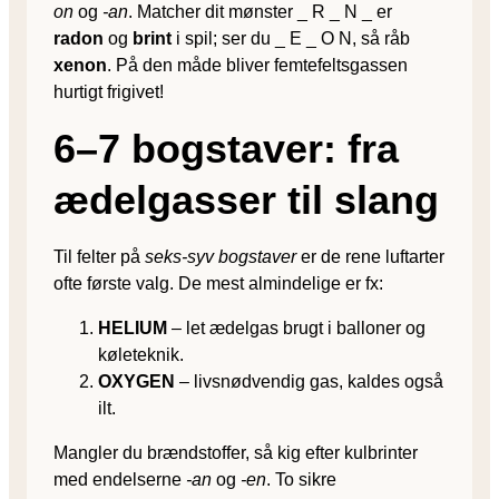
on
og
-an
. Matcher dit mønster _ R _ N _ er
radon
og
brint
i spil; ser du _ E _ O N, så råb
xenon
. På den måde bliver fem­te­felts­gassen
hurtigt frigivet!
6–7 bogstaver: fra
ædelgasser til slang
Til felter på
seks-syv bogstaver
er de rene luftarter
ofte første valg. De mest almindelige er fx:
HELIUM
– let ædelgas brugt i balloner og
køleteknik.
OXYGEN
– livsnødvendig gas, kaldes også
ilt.
Mangler du brændstoffer, så kig efter kulbrinter
med endelserne
-an
og
-en
. To sikre