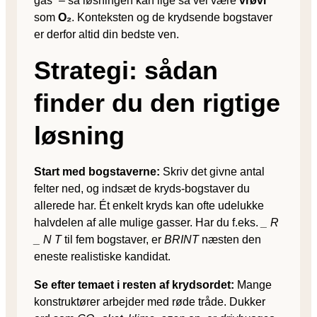
gas” – så løsningen kan lige så vel være
vrøvl
som
O₂
. Konteksten og de krydsende bogstaver
er derfor altid din bedste ven.
Strategi: sådan
finder du den rigtige
løsning
Start med bogstaverne:
Skriv det givne antal
felter ned, og indsæt de kryds-bogstaver du
allerede har. Ét enkelt kryds kan ofte udelukke
halvdelen af alle mulige gasser. Har du f.eks.
_ R
_ N T
til fem bogstaver, er
BRINT
næsten den
eneste realistiske kandidat.
Se efter temaet i resten af krydsordet:
Mange
konstruktører arbejder med røde tråde. Dukker