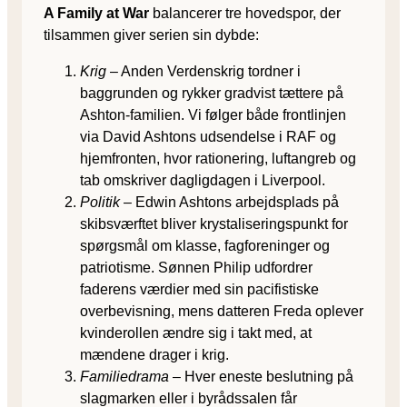
A Family at War
balancerer tre hovedspor, der
tilsammen giver serien sin dybde:
Krig
– Anden Verdenskrig tordner i
baggrunden og rykker gradvist tættere på
Ashton-familien. Vi følger både frontlinjen
via David Ashtons udsendelse i RAF og
hjemfronten, hvor rationering, luftangreb og
tab omskriver dagligdagen i Liverpool.
Politik
– Edwin Ashtons arbejdsplads på
skibsværftet bliver krystaliseringspunkt for
spørgsmål om klasse, fagforeninger og
patriotisme. Sønnen Philip udfordrer
faderens værdier med sin pacifistiske
overbevisning, mens datteren Freda oplever
kvinderollen ændre sig i takt med, at
mændene drager i krig.
Familiedrama
– Hver eneste beslutning på
slagmarken eller i byrådssalen får