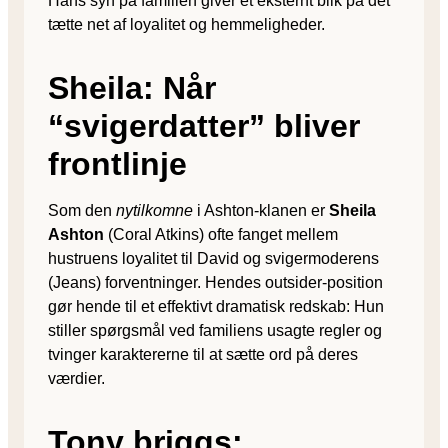
Hans syn på familien giver et eksternt blik på det
tætte net af loyalitet og hemmeligheder.
Sheila: Når
“svigerdatter” bliver
frontlinje
Som den
nytilkomne
i Ashton-klanen er
Sheila
Ashton
(Coral Atkins) ofte fanget mellem
hustruens loyalitet til David og svigermoderens
(Jeans) forventninger. Hendes outsider-position
gør hende til et effektivt dramatisk redskab: Hun
stiller spørgsmål ved familiens usagte regler og
tvinger karaktererne til at sætte ord på deres
værdier.
Tony briggs: