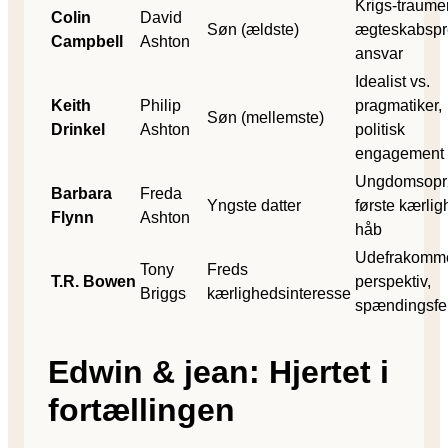
Krigs-traumer
Colin
David
Søn (ældste)
ægteskabspr
Campbell
Ashton
ansvar
Idealist vs.
Keith
Philip
pragmatiker,
Søn (mellemste)
Drinkel
Ashton
politisk
engagement
Ungdomsopr
Barbara
Freda
Yngste datter
første kærlig
Flynn
Ashton
håb
Udefrakomm
Tony
Freds
T.R. Bowen
perspektiv,
Briggs
kærlighedsinteresse
spændingsfel
Edwin & jean: Hjertet i
fortællingen