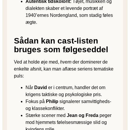
Autentisk tidskolorit:
Tøjet, musikken og
dialekten skaber et levende portræt af
1940’ernes Nordengland, som stadig føles
ægte.
Sådan kan cast-listen
bruges som følgeseddel
Ved at holde øje med,
hvem
der dominerer de
enkelte afsnit, kan man aflæse seriens tematiske
puls:
Når
David
er i centrum, handler det om
krigens taktiske og psykologiske pris.
Fokus på
Philip
signalerer samvittigheds-
og klassekonflikter.
Stærke scener med
Jean og Freda
peger
mod hjemmets følelsesmæssige slid og
kvindens rolle.