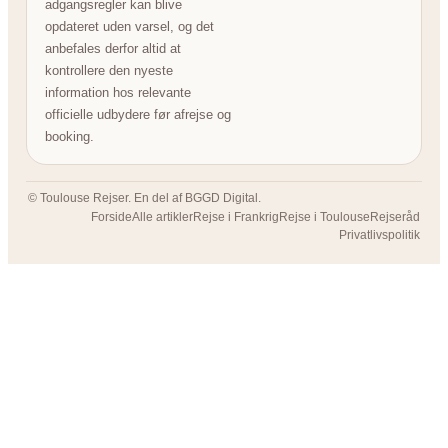
adgangsregler kan blive
opdateret uden varsel, og det
anbefales derfor altid at
kontrollere den nyeste
information hos relevante
officielle udbydere før afrejse og
booking.
© Toulouse Rejser. En del af BGGD Digital.
Forside
Alle artikler
Rejse i Frankrig
Rejse i Toulouse
Rejseråd
Privatlivspolitik