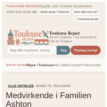
Spring
Byguide, mad, kvarterer og oplevelser
TOULOUSE REJSER
til
Første gang i Toulouse
Hvor skal man bo?
HURTIGE VEJE IND
indhold
Cassoulet-guide
Toulouse Rejser
Alt om Toulouse – fra cassoulet til
Cité de l’Espace
Søg
Planlæg hurtigt
Rejse i Toulouse
Alle artikler
Forside
Privatlivspolitik
OPLEV BYEN
PÅ TVÆRS AF FRANK
ALLE ARTIKLER
GUIDE TIL TOULOUSE
Medvirkende i Familien
Ashton