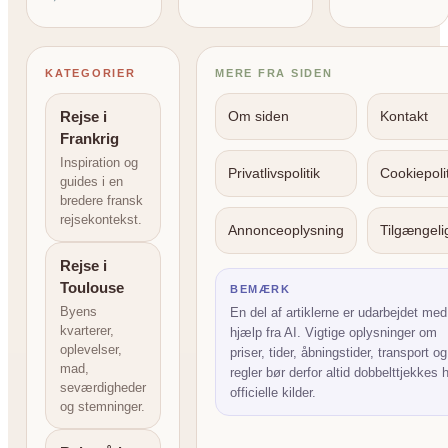
KATEGORIER
MERE FRA SIDEN
Rejse i
Om siden
Kontakt
Frankrig
Inspiration og
Privatlivspolitik
Cookiepolit
guides i en
bredere fransk
rejsekontekst.
Annonceoplysning
Tilgængel
Rejse i
Toulouse
BEMÆRK
Byens
En del af artiklerne er udarbejdet med
kvarterer,
hjælp fra AI. Vigtige oplysninger om
oplevelser,
priser, tider, åbningstider, transport og
mad,
regler bør derfor altid dobbelttjekkes 
seværdigheder
officielle kilder.
og stemninger.