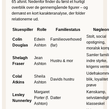
65 afsnit. Nedenfor finder du først et hurtigt
overblik over de gennemgående figurer – og
dernæst en kort karakteranalyse, der folder
relationerne ud.
Skuespiller
Rolle
Familiestatus
Nøgleor
Stolt, social
Colin
Edwin
Familieoverhoved
opstigning,
Douglas
Ashton
(far)
moralsk kom
Samler famil
Shelagh
Jean
Hustru & mor
indre styrke,
Fraser
Ashton
krigens vent
Udefrakomm
Colal
Sheila
Davids hustru
blik, loyalitet
Atkins
Ashton
prøve
Margaret
Kønskamp,
Lesley
Porter (f.
Datter
selvstændig
Nunnerley
Ashton)
klasseskel