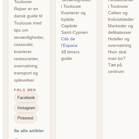
Toulouse
i Toulouse
i Toulouse
Rejser er en
Kvarterer og
Caféer og
dansk guide til
bydele
frokoststeder
Toulouse med
Capitole
Markeder og
tips om
Saint-Cyprien
delikatesser
seværdigheder,
Cité de
Hoteller og
cassoulet,
l’Espace
overnatning
kvarterer,
48 timers
Hvor skal
guide
man bo?
restauranter,
Tæt på
overnatning,
centrum
transport og
oplevelser.
FØLG MED
Facebook
Instagram
Pinterest
Se alle artikler
→