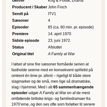
Genrer
Krig & Politik, Drama
Producent / Skaber
John Finch
Sendt på
ITV1
Sæsoner
4
Episoder
65 (ca. 60 min. pr. episode)
Premiere
14. april 1970
Sidste episode
23. juni 1972
Status
Afsluttet
Original titel
A Family at War
I løbet af sine fire sæsoner formåede serien at
fastholde seerne med en konsekvent spilletid på
omtrent én time pr. afsnit – rigeligt til både store
slagmarker og de små, men lige så dramatiske,
slag i hjemmet. Med i alt
65 sammenhængende
episoder
udgør
A Family at War
en af de mest
omfattende britiske krigs- og familiedramaer fra
1970’erne, og den ses ofte som forløber til senere