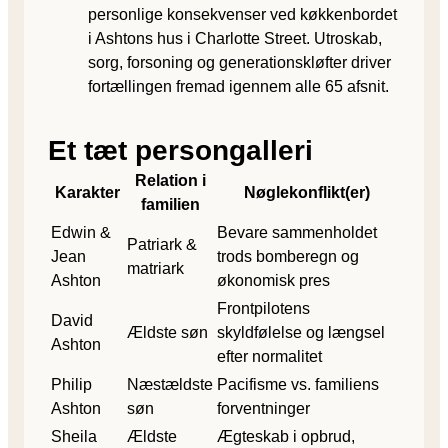
personlige konsekvenser ved køkkenbordet
i Ashtons hus i Charlotte Street. Utroskab,
sorg, forsoning og generationskløfter driver
fortællingen fremad igennem alle 65 afsnit.
Et tæt persongalleri
Relation i
Karakter
Nøglekonflikt(er)
familien
Edwin &
Bevare sammenholdet
Patriark &
Jean
trods bomberegn og
matriark
Ashton
økonomisk pres
Frontpilotens
David
Ældste søn
skyldfølelse og længsel
Ashton
efter normalitet
Philip
Næstældste
Pacifisme vs. familiens
Ashton
søn
forventninger
Sheila
Ældste
Ægteskab i opbrud,