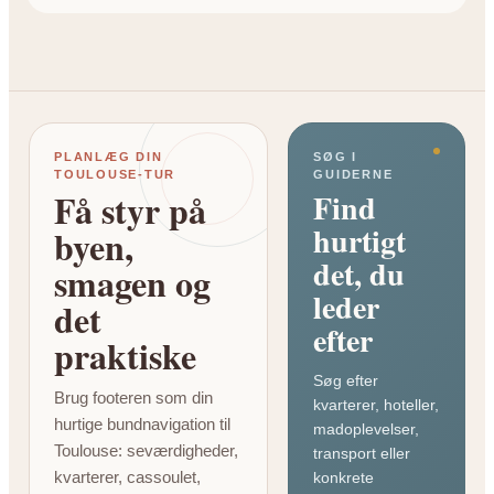
PLANLÆG DIN
SØG I
TOULOUSE-TUR
GUIDERNE
Få styr på
Find
hurtigt
byen,
det, du
smagen og
leder
det
efter
praktiske
Søg efter
Brug footeren som din
kvarterer, hoteller,
hurtige bundnavigation til
madoplevelser,
Toulouse: seværdigheder,
transport eller
kvarterer, cassoulet,
konkrete