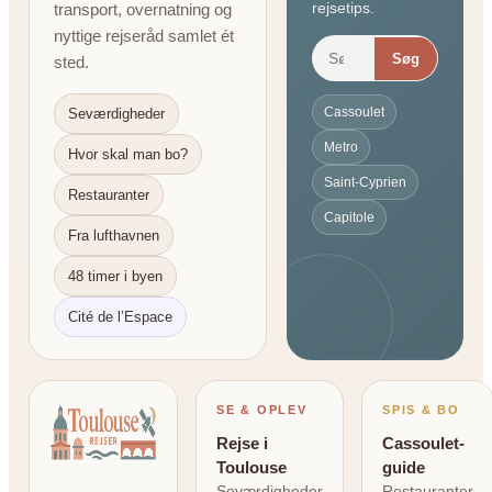
rejsetips.
transport, overnatning og
nyttige rejseråd samlet ét
Søg
sted.
Cassoulet
Seværdigheder
Metro
Hvor skal man bo?
Saint-Cyprien
Restauranter
Capitole
Fra lufthavnen
48 timer i byen
Cité de l’Espace
SE & OPLEV
SPIS & BO
Rejse i
Cassoulet-
Toulouse
guide
Seværdigheder
Restauranter