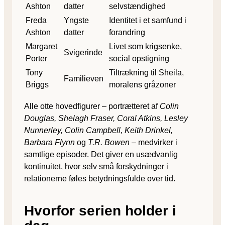
Ashton
datter
selvstændighed
Freda
Yngste
Identitet i et samfund i
Ashton
datter
forandring
Margaret
Livet som krigsenke,
Svigerinde
Porter
social opstigning
Tony
Tiltrækning til Sheila,
Familieven
Briggs
moralens gråzoner
Alle otte hovedfigurer – portrætteret af
Colin
Douglas, Shelagh Fraser, Coral Atkins, Lesley
Nunnerley, Colin Campbell, Keith Drinkel,
Barbara Flynn
og
T.R. Bowen
– medvirker i
samtlige episoder. Det giver en usædvanlig
kontinuitet, hvor selv små forskydninger i
relationerne føles betydningsfulde over tid.
Hvorfor serien holder i