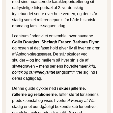
med sine nuancerede karakterportrætter og sit
uafrystelige tidsportræt af 2. verdenskrig –
tryllebundet seere over hele verden, og den står
stadig som et referencepunkt for både historisk
drama og familie-sagaer i dag.
I centrum finder vi et ensemble, hvor navnene
Colin Douglas, Shelagh Fraser, Barbara Flynn
og resten af det faste hold giver liv til hver en gren
af Ashton-slægtstræet. De står skulder ved
skulder – og indimellem på hver sin side af
skyttegraven – mens seriens hovedtemaer
krig,
politik og familieloyalitet
langsomt filtrer sig ind i
deres dagligdag.
Denne guide dykker ned i
skuespillerne,
rollerne og relationerne
, løfter sløret for seriens
produktionstal og viser, hvorfor
A Family at War
stadig er et uundgåeligt bekendtskab for enhver,
der elsker velspundet dramatik. Spænd