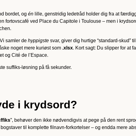
od bordet, og
én
lille, genstridig ledetråd holder dig fra at færdi
en fortovscafé ved Place du Capitole i Toulouse – men i krydsord
nchen.
. Vi samler de
hyppigste
svar, giver dig hurtige “standard-skud” ti
åske noget mere kuriøst som
.xlsx
. Kort sagt: Du slipper for at 
t og Cité de l’Espace.
te suffiks-løsning på få sekunder.
yde i krydsord?
ffiks
”, behøver den ikke nødvendigvis at pege på den rent sprogl
 bogstaver til komplette filnavn-forkortelser – og endda mere abs