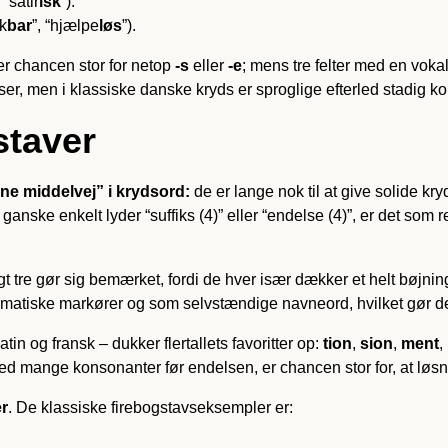
, “satir
isk
”).
ik
bar
”, “hjælpe
løs
”).
 er chancen stor for netop
-s
eller
-e
; mens tre felter med en voka
ser, men i klassiske danske kryds er sproglige efterled stadig kon
staver
ne middelvej” i krydsord:
de er lange nok til at give solide kry
n ganske enkelt lyder “suffiks (4)” eller “endelse (4)”, er det som
ligt tre gør sig bemærket, fordi de hver især dækker et helt bøjn
atiske markører og som selvstændige navneord, hvilket gør dem 
tin og fransk – dukker flertallets favoritter op:
tion
,
sion
,
ment
,
d mange konsonanter før endelsen, er chancen stor for, at løsn
er
. De klassiske firebogstavs­eksempler er: