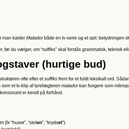
år man kalder
Matador
både en tv-serie og et spil; betydningen ski
r, før du vælger, om “suffiks” skal forstås grammatisk, teknisk ell
ogstaver (hurtige bud)
truktøren ofte efter et
suffiks
frem for et fuldt leksikalt ord. Sådan
 som et tv-klip af tyrefægteren
matador
kan fungere som mikropau
r konsonant er kendt på forhånd.
rm (fx “huse
r
”, “stol
en
”, “kryds
et
”).