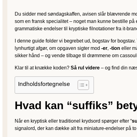
Du sidder med søndagskaffen, avisen slår blævrende m
som en fransk specialitet – noget man kunne bestille på 
grammatiske endelser til kryptiske filnotationer fra it-bra
I denne guide folder vi begrebet ud, bogstav for bogstav
lynhurtigt afgør, om opgaven sigter mod
-er
,
-tion
eller m
sikker hånd – og vende tilbage til drømmene om cassoule
Klar til at knække koden?
Så rul videre
– og find din næs
Indholdsfortegnelse
Hvad kan “suffiks” bet
Når en kryptisk eller traditionel krydsord spørger efter “
su
signalord, der kan dække alt fra miniature-endelser på to