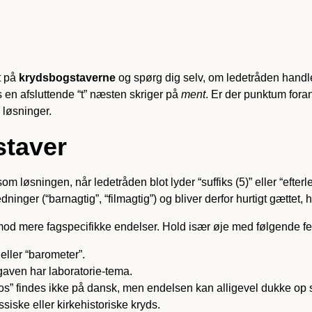
t på
krydsbogstaverne
og spørg dig selv, om ledetråden handle
 en afsluttende “t” næsten skriger på
ment
. Er der punktum foran
 løsninger.
staver
som løsningen, når ledetråden blot lyder “suffiks (5)” eller “efter
nger (“barnagtig”, “film­agtig”) og bliver derfor hurtigt gættet,
e mod mere fagspecifikke endelser. Hold især øje med følgende f
ller “barometer”.
gaven har laboratorie-tema.
s” findes ikke på dansk, men endelsen kan alligevel dukke op s
ssiske eller kirkehistoriske kryds.