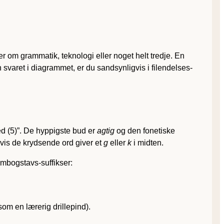
r om grammatik, teknologi eller noget helt tredje. En
 svaret i diagrammet, er du sandsynligvis i filendelses-
led (5)”. De hyppigste bud er
agtig
og den fonetiske
 hvis de krydsende ord giver et
g
eller
k
i midten.
embogstavs-suffikser:
om en lærerig drillepind).