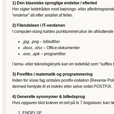
1) Den klassiske sproglige endelse / efterled
Her sigter ledetråden mod bøjnings- eller afledningsen
“
endelse
” alt efter antallet af felter.
2) Filendelsen i IT-verdenen
I computer-slang kaldes punktummet plus de afsluttende b
.jpg
,
.png
– billedfiler
.docx
,
.xlsx
– Office-dokumenter
.exe
,
.apk
– programfiler
I tema- eller teknologi­kryds kan en ledetråd som “suffiks t
3) Postfiks i matematik og programmering
Inden for visse fag omtales
postfix-notation
(Reverse Poli
dermed hentyde til et
indeks
eller selve ordet
POSTFIX
.
4) Generelle synonymer & billedsprog
Hvis opgaven blot kræver et ord på fx 7 bogstaver, kan løs
ENDELSE