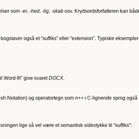
delser som
-er
,
-hed
,
-lig
,
-skab
osv. Krydsordsforfatteren kan båd
ogstaver også et “suffiks” eller “extension”. Typiske eksempler 
il Word-fil” give svaret
DOCX
.
sh Notation) og operatortegn som
n++
i C-lignende sprog også s
ningen lige så vel være et semantisk sidestykke til “suffiks”: