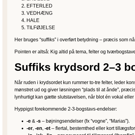
EFTERLED
VEDHÆNG
HALE
TILFØJELSE
Her bruges “suffiks” i overført betydning – præcis som n
Pointen er altså: Kig altid på tema, felter og tværbogstave
Suffiks krydsord 2–3 b
Når ruden i krydsordet kun rummer to-tre felter, leder kons
mønstret ud og giver løsningen “plads til at ånde”, præcis
lynhurtigt kan gætte slutstavelsen, når blot én vokal elle
Hyppigst forekommende 2-3-bogstavs-endelser:
-e
&
-s
– bøjningsendelser (fx “vogne”, “Marias”).
-er
,
-en
,
-et
– flertal, bestemthed eller kort tillægsfo