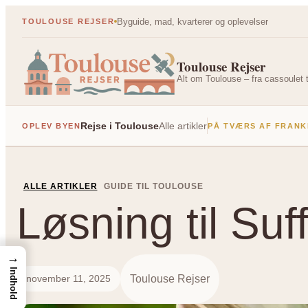
Spring
Byguide, mad, kvarterer og oplevelser
TOULOUSE REJSER
til
indhold
Toulouse Rejser
Alt om Toulouse – fra cassoulet t
Rejse i Toulouse
Alle artikler
OPLEV BYEN
PÅ TVÆRS AF FRANK
ALLE ARTIKLER
GUIDE TIL TOULOUSE
Løsning til Suf
→
Indhold
Toulouse Rejser
november 11, 2025