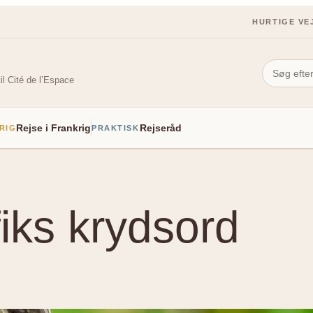
HURTIGE VE
il Cité de l’Espace
Rejse i Frankrig
Rejseråd
RIG
PRAKTISK
fiks krydsord