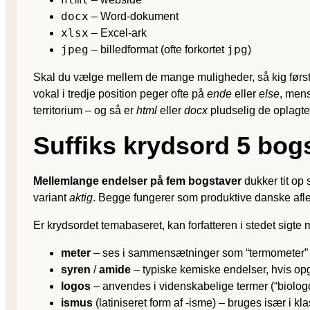
docx
– Word-dokument
xlsx
– Excel-ark
jpeg
jpg
– billedformat (ofte forkortet
)
Skal du vælge mellem de mange muligheder, så kig førs
vokal i tredje position peger ofte på
ende
eller
else
, mens
territorium – og så er
html
eller
docx
pludselig de oplagte
Suffiks krydsord 5 bog
Mellemlange endelser på fem bogstaver
dukker tit op 
variant
aktig
. Begge fungerer som produktive danske afledni
Er krydsordet temabaseret, kan forfatteren i stedet sigt
meter
– ses i sammensætninger som “termometer” e
syren
/
amide
– typiske kemiske endelser, hvis op
logos
– anvendes i videnskabelige termer (“biologo
ismus
(latiniseret form af -isme) – bruges især i kla