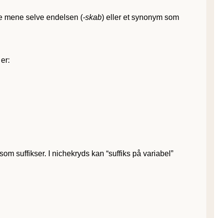
e mene selve endelsen (
-skab
) eller et synonym som
er:
om suffikser. I nichekryds kan “suffiks på variabel”