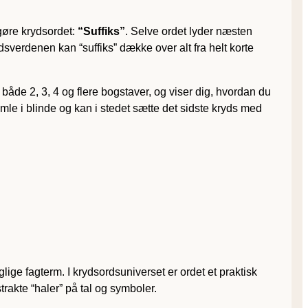
ggøre krydsordet:
“Suffiks”
. Selve ordet lyder næsten
sverdenen kan “suffiks” dække over alt fra helt korte
l både 2, 3, 4 og flere bogstaver, og viser dig, hvordan du
famle i blinde og kan i stedet sætte det sidste kryds med
ige fagterm. I krydsordsuniverset er ordet et praktisk
trakte “haler” på tal og symboler.