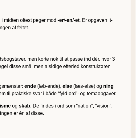
l i midten oftest peger mod
-er
/
-en
/
-et
. Er opgaven it-
gen af feltet.
dsbogstaver, men korte nok til at passe ind dér, hvor 3
 regel disse små, men alsidige efterled konstruktøren
ingsmønster:
ende
(løb-ende),
else
(læs-else) og
ning
til praktiske svar i både “fyld-ord”- og temaopgaver.
isme
og
skab
. De findes i ord som “nation”, “vision”,
ingen er én af disse.