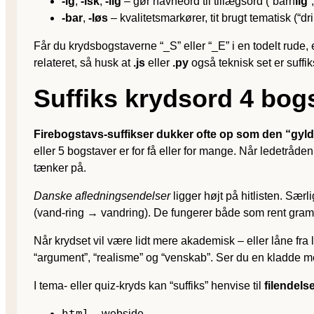
-ig
,
-isk
,
-lig
– gør navneord til tillægsord (“barn
lig
”
-bar
,
-løs
– kvalitetsmarkører, tit brugt tematisk (“dr
Får du krydsbogstaverne “_S” eller “_E” i en todelt rude,
relateret, så husk at
.js
eller
.py
også teknisk set er suffik
Suffiks krydsord 4 bog
Firebogstavs-suffikser dukker ofte op som den “gyld
eller 5 bogstaver er for få eller for mange. Når ledetråde
tænker på.
Danske afledningsendelser
ligger højt på hitlisten. Sær
(vand-ring → vandring). De fungerer både som rent gramm
Når krydset vil være lidt mere akademisk – eller låne fra la
“argument”, “realisme” og “venskab”. Ser du en kladde me
I tema- eller quiz-kryds kan “suffiks” henvise til
filendels
html
– webside