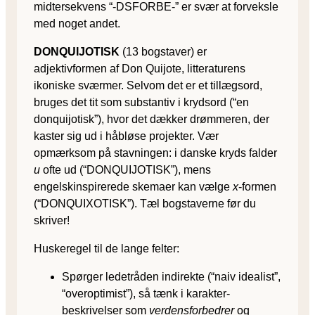
midtersekvens “-DSFORBE-” er svær at forveksle
med noget andet.
DONQUIJOTISK
(13 bogstaver) er
adjektivformen af Don Quijote, litteraturens
ikoniske sværmer. Selvom det er et tillægsord,
bruges det tit som substantiv i krydsord (“en
donquijotisk”), hvor det dækker drømmeren, der
kaster sig ud i håbløse projekter. Vær
opmærksom på stavningen: i danske kryds falder
u
ofte ud (“DONQUIJOTISK”), mens
engelskinspirerede skemaer kan vælge
x
-formen
(“DONQUIXOTISK”). Tæl bogstaverne før du
skriver!
Huske­regel til de lange felter:
Spørger ledetråden indirekte (“naiv idealist”,
“overoptimist”), så tænk i karakter­
beskrivelser som
verdensforbedrer
og