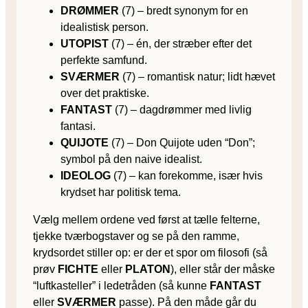
DRØMMER
(7) – bredt synonym for en
idealistisk person.
UTOPIST
(7) – én, der stræber efter det
perfekte samfund.
SVÆRMER
(7) – romantisk natur; lidt hævet
over det praktiske.
FANTAST
(7) – dagdrømmer med livlig
fantasi.
QUIJOTE
(7) – Don Quijote uden “Don”;
symbol på den naive idealist.
IDEOLOG
(7) – kan forekomme, især hvis
krydset har politisk tema.
Vælg mellem ordene ved først at tælle felterne,
tjekke tværbogstaver og se på den ramme,
krydsordet stiller op: er der et spor om filosofi (så
prøv
FICHTE
eller
PLATON
), eller står der måske
“luftkasteller” i ledetråden (så kunne
FANTAST
eller
SVÆRMER
passe). På den måde går du