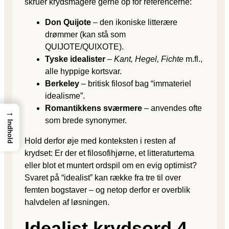
skruer krydsmagere gerne op for referencerne:
Don Quijote
– den ikoniske litterære
drømmer (kan stå som
QUIJOTE/QUIXOTE).
Tyske idealister
–
Kant, Hegel, Fichte
m.fl.,
alle hyppige kortsvar.
Berkeley
– britisk filosof bag “immateriel
idealisme”.
Romantikkens sværmere
– anvendes ofte
→
som brede synonymer.
Indhold
Hold derfor øje med konteksten i resten af
krydset: Er der et filosofihjørne, et litteraturtema
eller blot et muntert ordspil om en evig optimist?
Svaret på “idealist” kan række fra tre til over
femten bogstaver – og netop derfor er overblik
halvdelen af løsningen.
Idealist krydsord 4–