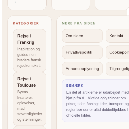
→
KATEGORIER
MERE FRA SIDEN
Rejse i
Om siden
Kontakt
Frankrig
Inspiration og
Privatlivspolitik
Cookiepolit
guides i en
bredere fransk
rejsekontekst.
Annonceoplysning
Tilgængel
Rejse i
Toulouse
BEMÆRK
Byens
En del af artiklerne er udarbejdet med
kvarterer,
hjælp fra AI. Vigtige oplysninger om
oplevelser,
priser, tider, åbningstider, transport og
mad,
regler bør derfor altid dobbelttjekkes 
seværdigheder
officielle kilder.
og stemninger.