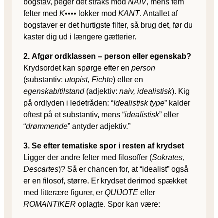
bogstav, peger det straks mod
NAIV
, mens fem
felter med
K••••
lokker mod
KANT
. Antallet af
bogstaver er det hurtigste filter, så brug det, før du
kaster dig ud i læng­ere gætterier.
2. Afgør ordklassen – person eller egenskab?
Krydsordet kan spørge efter en
person
(substantiv:
utopist, Fichte
) eller en
egenskab
/
tilstand
(adjektiv:
naiv, idealistisk
). Kig
på ordlyden i ledetråden: “
Idealistisk type
” kalder
oftest på et substantiv, mens “
idealistisk
” eller
“
drømmende
” antyder adjektiv.”
3. Se efter tematiske spor i resten af krydset
Ligger der andre felter med filosoffer (
Sokrates,
Descartes
)? Så er chancen for, at “idealist” også
er en filosof, større. Er krydset derimod spækket
med litterære figurer, er
QUIJOTE
eller
ROMANTIKER
oplagte. Spor kan være: