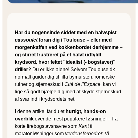
Har du nogensinde siddet med en halvspist
cassoulet
foran dig i Toulouse – eller med
morgenkaffen ved køkkenbordet derhjemme –
og stirret frustreret på et halvt udfyldt
krydsord, hvor feltet “idealist (- bogstaver)”
driller?
Du er ikke alene! Selvom Toulouse.dk
normalt guider dig til lilla bymursten, romerske
ruiner og stjerneskud i
Cité de l’Espace
, kan vi
lige så godt hjælpe dig med at skyde stjerneskud
af svar ind i krydsordets net.
I denne artikel får du et
hurtigt, hands-on
overblik
over de mest populære løsninger – fra
korte firebogstavsnavne som
Kant
til
maratonløsninger som
verdensforbedrer
. Vi