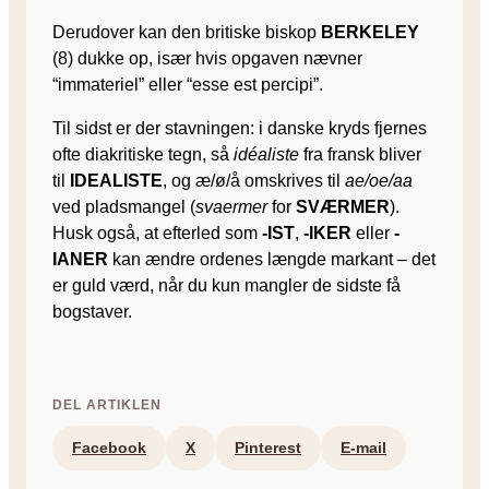
Derudover kan den britiske biskop
BERKELEY
(8) dukke op, især hvis opgaven nævner
“immateriel” eller “esse est percipi”.
Til sidst er der stavningen: i danske kryds fjernes
ofte diakritiske tegn, så
idéaliste
fra fransk bliver
til
IDEALISTE
, og æ/ø/å omskrives til
ae/oe/aa
ved plads­mangel (
svaermer
for
SVÆRMER
).
Husk også, at efterled som
-IST
,
-IKER
eller
-
IANER
kan ændre ordenes længde markant – det
er guld værd, når du kun mangler de sidste få
bogstaver.
DEL ARTIKLEN
Facebook
X
Pinterest
E-mail