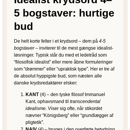
5 bogstaver: hurtige
bud
De helt korte felter i et krydsord – dem på
4-5
bogstaver
– inviterer til de mest gængse idealist-
løsninger. Typisk står du med et ledetråd som
“filosofisk idealist” eller mere åbne formuleringer
som “drømmer” eller “upraktisk type”. Her er tre af
de absolut hyppigste bud, som næsten alle
danske krydsredaktører elsker:
KANT
(4) – den tyske filosof Immanuel
Kant, ophavsmand til
transcendental
idealisme
. Viser sig ofte, når stikordet
nævner “Königsberg” eller “grundlægger af
pligtetik”.
NAIV
(4) – bruges i den overførte betydning