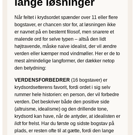
lange løsninger
Når feltet i krydsordet spænder over 11 eller flere
bogstaver, er chancen stor for, at løsningen ikke
er navnet på en bestemt filosof, men snarere et
malende ord for selve typen – altså den lidt
højtravende, måske naive idealist, der vil ændre
verden eller kæmper mod vindmøller. Her er de to
mest almindelige lang­form­er, der dækker netop
den betydning:
VERDENSFORBEDRER
(16 bogstaver) er
krydsordsetterens favorit, fordi ordet i sig selv
rummer hele historien: en person, der vil forbedre
verden. Det beskriver både den positive side
(altruisme, idealisme) og den drillende tone,
krydsord kan have, når de antyder, at idealisten er
lidt
for frelst. Har du første og sidste bogstav på
plads, er resten ofte til at gætte, fordi den lange