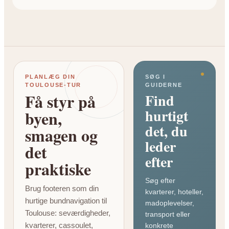
PLANLÆG DIN
SØG I
TOULOUSE-TUR
GUIDERNE
Få styr på
Find
hurtigt
byen,
det, du
smagen og
leder
det
efter
praktiske
Søg efter
Brug footeren som din
kvarterer, hoteller,
hurtige bundnavigation til
madoplevelser,
Toulouse: seværdigheder,
transport eller
kvarterer, cassoulet,
konkrete