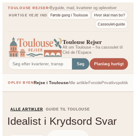
Spring
Byguide, mad, kvarterer og oplevelser
TOULOUSE REJSER
til
Første gang i Toulouse
Hvor skal man bo?
HURTIGE VEJE IND
indhold
Cassoulet-guide
Toulouse Rejser
Alt om Toulouse – fra cassoulet til
Cité de l’Espace
Søg
Planlæg hurtigt
Rejse i Toulouse
Alle artikler
Forside
Privatlivspolitik
OPLEV BYEN
PÅ TVÆRS AF FRANK
ALLE ARTIKLER
GUIDE TIL TOULOUSE
Idealist i Krydsord Svar