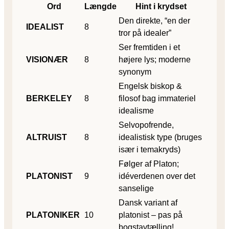
Ord
Længde
Hint i krydset
Den direkte, “en der
IDEALIST
8
tror på idealer”
Ser fremtiden i et
VISIONÆR
8
højere lys; moderne
synonym
Engelsk biskop &
BERKELEY
8
filosof bag immateriel
idealisme
Selvopofrende,
ALTRUIST
8
idealistisk type (bruges
især i temakryds)
Følger af Platon;
PLATONIST
9
idéverdenen over det
sanselige
Dansk variant af
PLATONIKER
10
platonist – pas på
bogstavtælling!