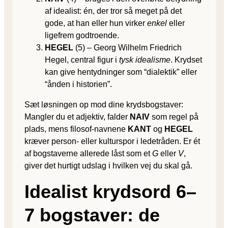
af idealist: én, der tror så meget på det
gode, at han eller hun virker
enkel
eller
ligefrem godtroende.
HEGEL
(5) – Georg Wilhelm Friedrich
Hegel, central figur i
tysk idealisme
. Krydset
kan give hentydninger som “dialektik” eller
“ånden i historien”.
Sæt løsningen op mod dine krydsbogstaver:
Mangler du et adjektiv, falder
NAIV
som regel på
plads, mens filosof-navnene
KANT
og
HEGEL
kræver person- eller kulturspor i ledetråden. Er ét
af bogstaverne allerede låst som et
G
eller
V
,
giver det hurtigt udslag i hvilken vej du skal gå.
Idealist krydsord 6–
7 bogstaver: de