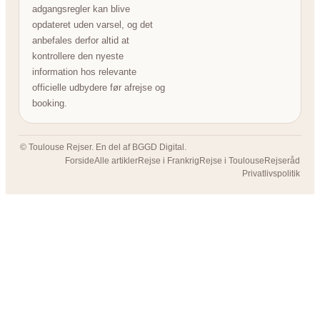
adgangsregler kan blive
opdateret uden varsel, og det
anbefales derfor altid at
kontrollere den nyeste
information hos relevante
officielle udbydere før afrejse og
booking.
© Toulouse Rejser. En del af BGGD Digital.
Forside
Alle artikler
Rejse i Frankrig
Rejse i Toulouse
Rejseråd
Privatlivspolitik