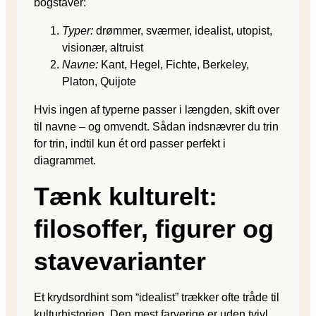
bogstaver:
Typer:
drømmer, sværmer, idealist, utopist,
visionær, altruist
Navne:
Kant, Hegel, Fichte, Berkeley,
Platon, Quijote
Hvis ingen af typerne passer i længden, skift over
til navne – og omvendt. Sådan indsnævrer du trin
for trin, indtil kun ét ord passer perfekt i
diagrammet.
Tænk kulturelt:
filosoffer, figurer og
stavevarianter
Et krydsord­hint som “ideal­ist” trækker ofte tråde til
kultur­historien. Den mest farverige er uden tvivl