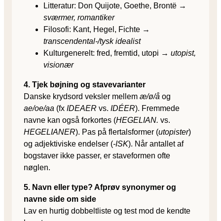
Litteratur: Don Quijote, Goethe, Brontë →
sværmer, romantiker
Filosofi: Kant, Hegel, Fichte →
transcendental-/tysk idealist
Kultur­generelt: fred, fremtid, utopi →
utopist,
visionær
4. Tjek bøjning og stavevarianter
Danske krydsord veksler mellem
æ/ø/å
og
ae/oe/aa
(fx
IDEAER
vs.
IDÉER
). Frem­mede
navne kan også forkortes (
HEGELIAN.
vs.
HEGELIANER
). Pas på flertalsformer (
utopister
)
og adjektiviske endelser (
-ISK
). Når antallet af
bogstaver ikke passer, er staveformen ofte
nøglen.
5. Navn eller type? Afprøv synonymer og
navne side om side
Lav en hurtig dobbelt­liste og test mod de kendte