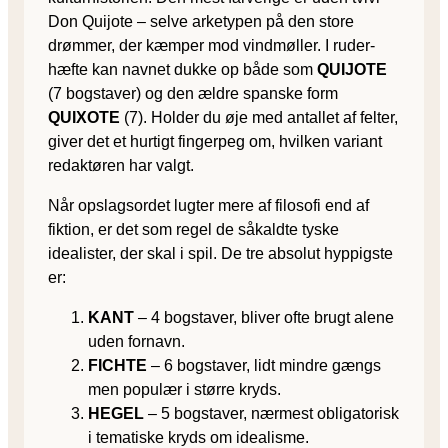
Don Quijote – selve arkety­pen på den store
drømmer, der kæmper mod vindmøller. I ruder­
hæfte kan navnet dukke op både som
QUIJOTE
(7 bogstaver) og den ældre spanske form
QUIXOTE
(7). Holder du øje med antallet af felter,
giver det et hurtigt fingerpeg om, hvilken variant
redak­tøren har valgt.
Når opslags­ordet lugter mere af filosofi end af
fiktion, er det som regel de såkaldte tyske
idealister, der skal i spil. De tre absolut hyppigste
er:
KANT
– 4 bogstaver, bliver ofte brugt alene
uden fornavn.
FICHTE
– 6 bogstaver, lidt mindre gængs
men populær i større kryds.
HEGEL
– 5 bogstaver, nærmest obligatorisk
i tematiske kryds om idealisme.