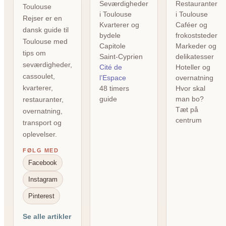
Seværdigheder
Restauranter
Toulouse
i Toulouse
i Toulouse
Rejser er en
Kvarterer og
Caféer og
dansk guide til
bydele
frokoststeder
Toulouse med
Capitole
Markeder og
tips om
Saint-Cyprien
delikatesser
seværdigheder,
Cité de
Hoteller og
cassoulet,
l’Espace
overnatning
kvarterer,
48 timers
Hvor skal
guide
man bo?
restauranter,
Tæt på
overnatning,
centrum
transport og
oplevelser.
FØLG MED
Facebook
Instagram
Pinterest
Se alle artikler