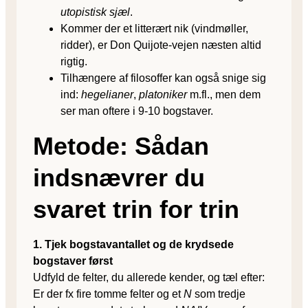
utopistisk sjæl
.
Kommer der et litterært nik (vindmøller,
ridder), er Don Quijote-vejen næsten altid
rigtig.
Tilhængere af filosoffer kan også snige sig
ind:
hegelianer
,
platoniker
m.fl., men dem
ser man oftere i 9-10 bogstaver.
Metode: Sådan
indsnævrer du
svaret trin for trin
1. Tjek bogstav­antallet og de krydsede
bogstaver først
Udfyld de felter, du allerede kender, og tæl efter:
Er der fx fire tomme felter og et
N
som tredje