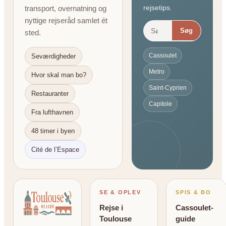
rejsetips.
transport, overnatning og
nyttige rejseråd samlet ét
Søg
sted.
Cassoulet
Seværdigheder
Metro
Hvor skal man bo?
Saint-Cyprien
Restauranter
Capitole
Fra lufthavnen
48 timer i byen
Cité de l’Espace
SE & OPLEV
SPIS & BO
Rejse i
Cassoulet-
Toulouse
guide