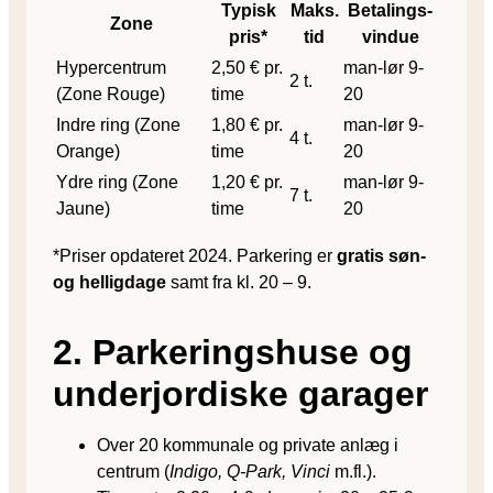
Typisk
Maks.
Betalings­
Zone
pris*
tid
vindue
Hypercentrum
2,50 € pr.
man-lør 9-
2 t.
(Zone Rouge)
time
20
Indre ring (Zone
1,80 € pr.
man-lør 9-
4 t.
Orange)
time
20
Ydre ring (Zone
1,20 € pr.
man-lør 9-
7 t.
Jaune)
time
20
*Priser opdateret 2024. Parkering er
gratis søn-
og helligdage
samt fra kl. 20 – 9.
2. Parkeringshuse og
underjordiske garager
Over 20 kommunale og private anlæg i
centrum (
Indigo, Q-Park, Vinci
m.fl.).