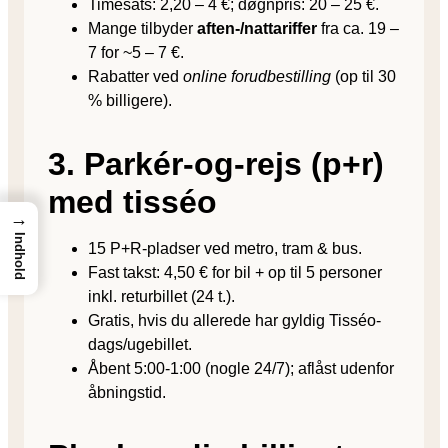
Timesats: 2,20 – 4 €; døgnpris: 20 – 25 €.
Mange tilbyder
aften-/nattariffer
fra ca. 19 –
7 for ~5 – 7 €.
Rabatter ved
online forudbestilling
(op til 30
% billigere).
3. Parkér-og-rejs (p+r)
med tisséo
→
Indhold
15 P+R-pladser ved metro, tram & bus.
Fast takst: 4,50 € for bil + op til 5 personer
inkl. returbillet (24 t.).
Gratis, hvis du allerede har gyldig Tisséo-
dags/ugebillet.
Åbent 5:00-1:00 (nogle 24/7); aflåst udenfor
åbningstid.