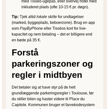
med Tisséo-ugepas, eller overvej hotel med
inkluderet plads (ofte 10-15 € pr. døgn).
Tip:
Tjek altid
lokale skilte
for undtagelser
(marked, byggeplads, beboerzone). Brug en app
som
PayByPhone
eller Tisséos kort for live-
kapacitet og nem betaling – det er billigere end
en bøde på 35 €.
Forstå
parkeringszoner og
regler i midtbyen
Det betaler sig at have styr på de helt
grundlæggende parkerings­regler i Toulouse, før
du stiller bilen og haster videre til Place du
Capitole. Kommunen bruger et farvekodesystem