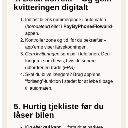
kvitteringen digitalt
Indtast bilens nummerplade i automaten
(
horodateur
) eller i
PayByPhone
/
Flowbird
-
appen.
Kontroller zone og tid, før du bekræfter –
app’erne viser farvekodningen.
Gem kvitteringen
som pdf i telefonen. Den
fungerer som bevis, hvis du senere
udfordrer en bøde (
FPS
).
Skal du blive længere? Brug app’ens
“forlæng”-funktion i stedet for at løbe tilbage
til automaten.
5. Hurtig tjekliste før du
låser bilen
Kig efter
gul kant
→ forbudt at parkere.