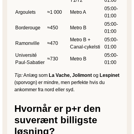
T1/T2
01:00
05:00-
Argoulets
≈1 000
Metro A
01:00
05:00-
Borderouge
≈450
Metro B
01:00
Metro B +
05:00-
Ramonville
≈470
Canal-cykelsti
01:00
Université
05:00-
≈730
Metro B
Paul-Sabatier
01:00
Tip:
Anlæg som
La Vache, Jolimont
og
Lespinet
(sporvogn) er mindre, men perfekte hvis du
ankommer fra nord eller syd.
Hvornår er p+r den
suverænt billigste
løsning?