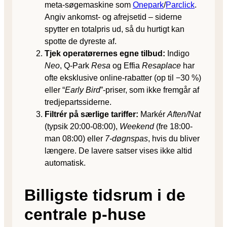
meta-søgemaskine som
Onepark
/
Parclick
.
Angiv ankomst- og afrejsetid – siderne
spytter en totalpris ud, så du hurtigt kan
spotte de dyreste af.
Tjek operatørernes egne tilbud:
Indigo
Neo
, Q-Park
Resa
og Effia
Resaplace
har
ofte eksklusive online-rabatter (op til −30 %)
eller “
Early Bird
”-priser, som ikke fremgår af
tredjepartssiderne.
Filtrér på særlige tariffer:
Markér
Aften/Nat
(typsik 20:00-08:00),
Weekend
(fre 18:00-
man 08:00) eller
7-døgnspas
, hvis du bliver
længere. De lavere satser vises ikke altid
automatisk.
Billigste tidsrum i de
centrale p-huse