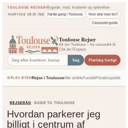
Spring
Byguide, mad, kvarterer og oplevelser
TOULOUSE REJSER
til
Første gang i Toulouse
Hvor skal man bo?
HURTIGE VEJE IND
indhold
Cassoulet-guide
Toulouse Rejser
Alt om Toulouse – fra cassoulet til
Cité de l’Espace
Søg
Planlæg hurtigt
Rejse i Toulouse
Alle artikler
Forside
Privatlivspolitik
OPLEV BYEN
PÅ TVÆRS AF FRANK
REJSERÅD
GUIDE TIL TOULOUSE
Hvordan parkerer jeg
billigt i centrum af