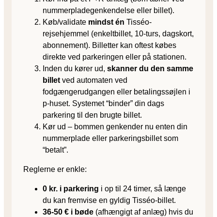
nummerpladegenkendelse eller billet).
Køb/validate
mindst én
Tisséo-
rejsehjemmel (enkeltbillet, 10-turs, dagskort,
abonnement). Billetter kan oftest købes
direkte ved parkeringen eller på stationen.
Inden du kører ud,
skanner du den samme
billet
ved automaten ved
fodgængerudgangen eller betalingssøjlen i
p-huset. Systemet “binder” din dags
parkering til den brugte billet.
Kør ud – bommen genkender nu enten din
nummerplade eller parkeringsbillet som
“betalt”.
Reglerne er enkle:
0 kr. i parkering
i op til 24 timer, så længe
du kan fremvise en gyldig Tisséo-billet.
36-50 € i bøde
(afhængigt af anlæg) hvis du