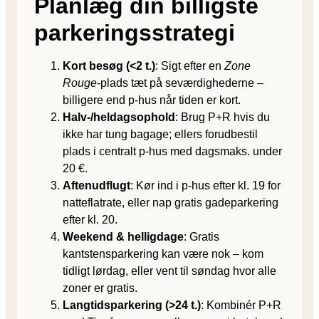
Planlæg din billigste
parkeringsstrategi
Kort besøg (<2 t.)
: Sigt efter en
Zone
Rouge
-plads tæt på seværdighederne –
billigere end p-hus når tiden er kort.
Halv-/heldagsophold
: Brug P+R hvis du
ikke har tung bagage; ellers forudbestil
plads i centralt p-hus med dagsmaks. under
20 €.
Aftenudflugt
: Kør ind i p-hus efter kl. 19 for
natteflatrate, eller nap gratis gadeparkering
efter kl. 20.
Weekend & helligdage
: Gratis
kantstensparkering kan være nok – kom
tidligt lørdag, eller vent til søndag hvor alle
zoner er gratis.
Langtidsparkering (>24 t.)
: Kombinér P+R