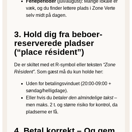
Ferieperioder
(juli/august): Mange lokale er
væk, og du finder lettere plads i Zone Verte
selv midt på dagen.
3. Hold dig fra beboer-
reserverede pladser
(“place résident”)
De er skiltet med et R-symbol eller teksten
“Zone
Résident”
. Som gæst må du kun holde her:
Uden for betalingsvinduet (20:00-09:00 +
søndag/helligdage).
Eller hvis du
betaler den almindelige takst
–
men maks. 2 t. og større risiko for kontrol, da
pladserne er få.
4. Betal korrekt – Og gem