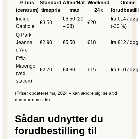
P-hus
Standard
Aften/Nat-
Weekend
Online
(centrum)
timepris
max
24 t
forudbestill
Indigo
€6,50 (20
fra €14 / døg
€3,50
€20
Capitole
– 08)
(-30 %)
Q-Park
Jeanne
€2,90
€5,50
€18
fra €12 / døg
d’Arc
Effia
Marengo
€2,70
€4,80
€15
fra €10 / døg
(ved
station)
(Priser opdateret maj 2024 – kan ændre sig; se altid
operatørens side)
Sådan udnytter du
forudbestilling til