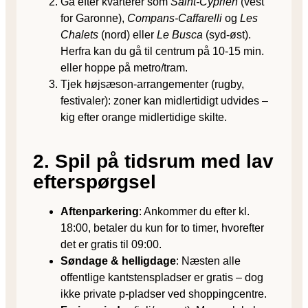
Gå efter kvarterer som
Saint-Cyprien
(vest
for Garonne),
Compans-Caffarelli
og
Les
Chalets
(nord) eller
Le Busca
(syd-øst).
Herfra kan du gå til centrum på 10-15 min.
eller hoppe på metro/tram.
Tjek højsæson-arrangementer (rugby,
festivaler): zoner kan midlertidigt udvides –
kig efter orange midlertidige skilte.
2. Spil på tidsrum med lav
efterspørgsel
Aftenparkering
: Ankommer du efter kl.
18:00, betaler du kun for to timer, hvorefter
det er gratis til 09:00.
Søndage & helligdage
: Næsten alle
offentlige kantstenspladser er gratis – dog
ikke private p-pladser ved shoppingcentre.