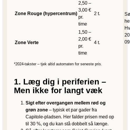
2,50 –
3,00 €
Zone Rouge (hypercentrum)
2 t.
Sø
pr.
he
time
Hv
1,50 –
20
2,00 €
09
Zone Verte
4 t.
pr.
time
*2024-takster – tjek altid automaten for seneste pris.
1. Læg dig i periferien –
Men ikke for langt væk
Sigt efter overgangen mellem rød og
grøn zone
– typisk et par gader fra
Capitole-pladsen. Her falder prisen med op
til 30 %, og du kan stå dobbelt så længe.