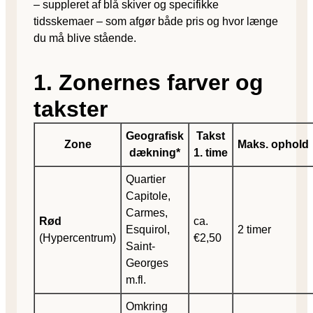
– suppleret af blå skiver og specifikke
tidsskemaer – som afgør både pris og hvor længe
du må blive stående.
1. Zonernes farver og
takster
Geografisk
Takst
Zone
Maks. ophold
dækning*
1. time
Quartier
Capitole,
Carmes,
Rød
ca.
Esquirol,
2 timer
(Hypercentrum)
€2,50
Saint-
Georges
m.fl.
Omkring