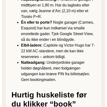
midtbyen er 1,90 m. Har du tagboks eller
van, vælg Jeanne d’Arc (2,10 m) eller et
Tisséo P+R.
Én eller to porte?
Nogle garager (Carmes,
Esquirol) har kun indkørsel via smalle
ensrettede gader. Tjek Google Street View,
så du ikke ender i en blindgyde.
Elbil-ladere:
Capitole og Victor Hugo har 7-
22 kW AC-standere, men de kan ikke
reserveres – ankom tidligt.
Natte­adgang:
Underjordiske garager
holder døgnåbent, men fodgænger­
udgangen kan kræve PIN fra billetsøjlen.
Gem bookingmailen.
Hurtig huskeliste før
du klikker “book”