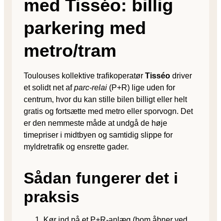
med Tisséo: billig
parkering med
metro/tram
Toulouses kollektive trafikoperatør
Tisséo
driver
et solidt net af
parc-relai
(P+R) lige uden for
centrum, hvor du kan stille bilen billigt eller helt
gratis og fortsætte med metro eller sporvogn. Det
er den nemmeste måde at undgå de høje
timepriser i midtbyen og samtidig slippe for
myldretrafik og ensrette gader.
Sådan fungerer det i
praksis
Kør ind på et P+R-anlæg (bom åbner ved