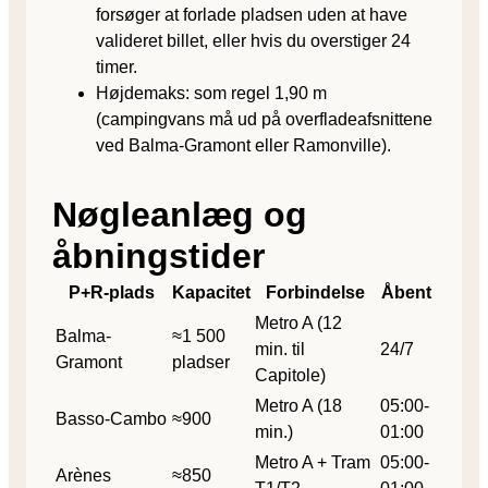
forsøger at forlade pladsen uden at have
valideret billet, eller hvis du overstiger 24
timer.
Højdemaks: som regel 1,90 m
(campingvans må ud på overfladeafsnittene
ved Balma-Gramont eller Ramonville).
Nøgleanlæg og
åbningstider
P+R-plads
Kapacitet
Forbindelse
Åbent
Metro A (12
Balma-
≈1 500
min. til
24/7
Gramont
pladser
Capitole)
Metro A (18
05:00-
Basso-Cambo
≈900
min.)
01:00
Metro A + Tram
05:00-
Arènes
≈850