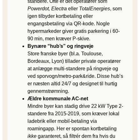
standere. Ofte er det operatører som
Powerdot, Electra
eller
TotalEnergies
, som
igen tilbyder kortbetaling eller
engangsbetaling via QR-kode. Nogle
hypermarkeder giver gratis parkering i 60-
90 min, men kræver P-skive.
Bynære “hub’s” og ringveje
Store franske byer (bl.a. Toulouse,
Bordeaux, Lyon) tillader private operatører
at anlægge multi-standere på ringveje og
ved sporvogn/metro-park&ride. Disse hub’s
er næsten altid 24/7 og designet til hurtig
gennemstrømning.
Ældre kommunale AC-net
Mindre byer kan stadig drive 22 kW Type 2-
standere fra 2015-2019, som kræver lokal
ladebrik eller mobil-betaling via
roamingapp. Her er spontan kortbetaling
ikke
garanteret, så filtrér dem fra hvis du