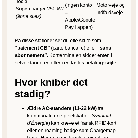
Tesla
(ingen konto
Motorveje og
Supercharger
250 kW
=
indfaldsveje
(åbne sites)
Apple/Google
Pay i appen)
På disse stationer ser du ofte skilte som
“paiement CB”
(carte bancaire) eller
“sans
abonnement”
. Kortterminalen sidder enten i
selve standeren eller i en fælles betalingssøjle.
Hvor kniber det
stadig?
Ældre AC-standere (11-22 kW)
fra
kommunale energiselskaber (
Syndicat
d’Énergie
) kan kræve et fransk RFID-kort
eller en roaming-badge som Chargemap
Pass. Her er ingen fysisk terminal, og