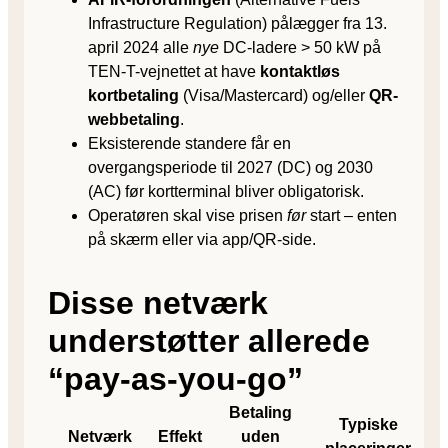
Infrastructure Regulation) pålægger fra 13.
april 2024 alle
nye
DC-ladere > 50 kW på
TEN-T-vejnettet at have
kontaktløs
kortbetaling
(Visa/Mastercard) og/eller
QR-
webbetaling
.
Eksisterende standere får en
overgangsperiode til 2027 (DC) og 2030
(AC) før kortterminal bliver obligatorisk.
Operatøren skal vise prisen
før
start – enten
på skærm eller via app/QR-side.
Disse netværk
understøtter allerede
“pay-as-you-go”
Betaling
Typiske
Netværk
Effekt
uden