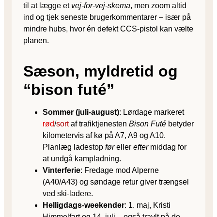
til at lægge et
vej-for-vej-skema
, men zoom altid
ind og tjek seneste brugerkommentarer – især på
mindre hubs, hvor én defekt CCS-pistol kan vælte
planen.
Sæson, myldretid og
“bison futé”
Sommer (juli-august)
: Lørdage markeret
rød
/
sort
af trafiktjenesten
Bison Futé
betyder
kilometervis af kø på A7, A9 og A10.
Planlæg ladestop
før
eller
efter
middag for
at undgå kampladning.
Vinterferie
: Fredage mod Alperne
(A40/A43) og søndage retur giver trængsel
ved ski-ladere.
Helligdags-weekender
: 1. maj, Kristi
Himmelfart og 14. juli – også travlt på de