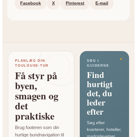
Facebook
X
Pinterest
E-mail
PLANLÆG DIN
SØG I
TOULOUSE-TUR
GUIDERNE
Få styr på
Find
hurtigt
byen,
det, du
smagen og
leder
det
efter
praktiske
Søg efter
Brug footeren som din
kvarterer, hoteller,
hurtige bundnavigation til
madoplevelser,