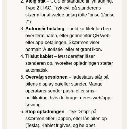
Vælg stik
– CCS er standard til lynladning,
Type 2 til AC. Tryk evt. på standerens
skærm for at vælge udtag (ofte “prise 1/prise
2”).
Autorisér betaling
– hold kort/telefon hen
over terminalen, eller gennemfør QR/web-
eller app-betalingen. Skærmen viser
normalt “Autorisée” eller et grønt ikon.
Tilslut kablet
– først derefter låser
standeren op, hvorefter opladningen starter
automatisk.
Overvåg sessionen
– ladestatus står på
bilens display og/eller stander. Mange
operatører sender push- eller sms-
notifikation, hvis du bruger deres web/app-
løsning.
Stop opladningen
– tryk “Stop” på
skærmen eller i appen, eller lås bilen op
(Tesla). Kablet frigives, og beløbet