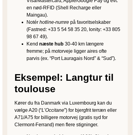
Visa/Mastercard, Apple/Google Pay og evt.
en nød-RFID (Shell Recharge eller
Maingau).
Notér
hotline-numre
på favoritselskaber
(Fastned: +33 5 54 58 35 20, Ionity: +33 805
98 67 49).
Kend
næste hub
30-40 km længere
fremme; på motorveje ligger aires ofte
parvis (ex. “Port Lauragais Nord” & “Sud”).
Eksempel: Langtur til
toulouse
Kører du fra Danmark via Luxembourg kan du
vælge A20 (“
L’Occitane
”) for bjergfrit terræn eller
A71/A75 for billigere motorvej (gratis syd for
Clermont-Ferrand) men flere stigninger.