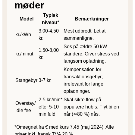
møder
Typisk
Model
Bemærkninger
niveau*
3,00-4,50
Mest udbredt. Let at
kr./kWh
kr.
sammenligne.
Ses på ældre 50 kW‐
1,50-3,00
kr./minut
standere. Giver stress ved
kr.
langsom opladning.
Kompensation for
transaktionsgebyr;
Startgebyr
3-7 kr.
irrelevant for lange
opladninger.
2-5 kr./min*
Skal sikre flow på
Overstay/​
efter 5-10
populære hub’s. Flyt bilen
idle fee
min fuld
når (≃80 %) nås.
*Omregnet fra € med kurs 7,45 (maj 2024). Alle
priser inkl. fransk TVA 20 %.