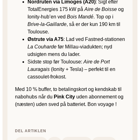
Nordruten via Limoges (A20)
: Sigt efter
TotalEnergies 175 kW på
Aire de Boisse
og
Ionity-hub’en ved
Bois Mandé
. Top op i
Brive-la-Gaillarde
, så er der kun 190 km til
Toulouse.
Østrute via A75
: Lad ved Fastned-stationen
La Couharde
før Millau-viadukten; nyd
udsigten mens du lader.
Sidste stop før Toulouse:
Aire de Port
Lauragais
(Ionity + Tesla) – perfekt til en
cassoulet-frokost.
Med 10 % buffer, to betalingskort og kendskab til
nabohubs når du
Pink City
uden abonnement og
(næsten) uden sved på batteriet. Bon voyage !
DEL ARTIKLEN