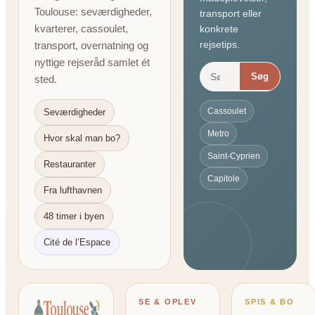
Toulouse: seværdigheder,
transport eller
kvarterer, cassoulet,
konkrete
rejsetips.
transport, overnatning og
nyttige rejseråd samlet ét
Søg
sted.
Cassoulet
Seværdigheder
Metro
Hvor skal man bo?
Saint-Cyprien
Restauranter
Capitole
Fra lufthavnen
48 timer i byen
Cité de l’Espace
SE & OPLEV
SPIS & BO