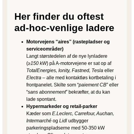
Her finder du oftest
ad-hoc-venlige ladere
Motorvejens “aires” (rastepladser og
serviceområder)
Langt størstedelen af de nye lynladere
(
≥150 kW
) på A-motorvejene er sat op af
TotalEnergies, Ionity, Fastned, Tesla
eller
Electra
– alle med kontaktløs kortbetaling i
frontpanelet. Skilte som “
paiement CB
” eller
“
sans abonnement
” bekræfter, at du kan
lade spontant.
Hypermarkeder og retail-parker
Kæder som
E.Leclerc, Carrefour, Auchan,
Intermarché
og
Lidl
udbygger
parkeringspladserne med 50-350 kW