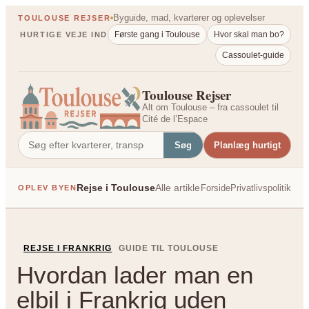
Spring
Byguide, mad, kvarterer og oplevelser
TOULOUSE REJSER
til
Første gang i Toulouse
Hvor skal man bo?
HURTIGE VEJE IND
indhold
Cassoulet-guide
Toulouse Rejser
Alt om Toulouse – fra cassoulet til
Cité de l’Espace
Søg
Planlæg hurtigt
Rejse i Toulouse
Alle artikler
Forside
Privatlivspolitik
OPLEV BYEN
PÅ TVÆRS AF FRANK
REJSE I FRANKRIG
GUIDE TIL TOULOUSE
Hvordan lader man en
elbil i Frankrig uden