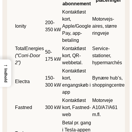
placeringer
abonnement
Kontaktløst
kort,
Motorvejs-
200-
Ionity
Apple/Google
aires, større
350 kW
Pay, app-
ringveje
betaling
TotalEnergies
Kontaktløst
Service-
50-
(“Corri-Door
kort, QR-
stationer,
175 kW
2”)
webbetal.
hypermarchés
→
Kontaktløst
Indhold
150-
kort,
Bynære hub’s,
Electra
300 kW
engangskøb i
shoppingcentre
app
Kontaktløst
Motorveje
Fastned
300 kW
kort, Fastned-
A10/A7/A61
web
m.fl.
Betal pr. gang
i Tesla-appen