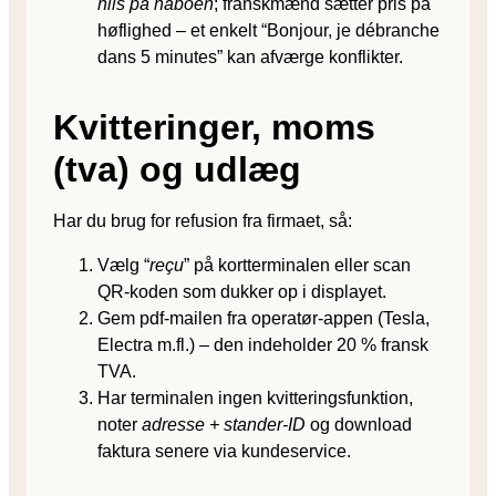
hils på naboen
; franskmænd sætter pris på
høflighed – et enkelt “Bonjour, je débranche
dans 5 minutes” kan afværge konflikter.
Kvitteringer, moms
(tva) og udlæg
Har du brug for refusion fra firmaet, så:
Vælg “
reçu
” på kortterminalen eller scan
QR-koden som dukker op i displayet.
Gem pdf-mailen fra operatør-appen (Tesla,
Electra m.fl.) – den indeholder 20 % fransk
TVA.
Har terminalen ingen kvitteringsfunktion,
noter
adresse + stander-ID
og download
faktura senere via kundeservice.