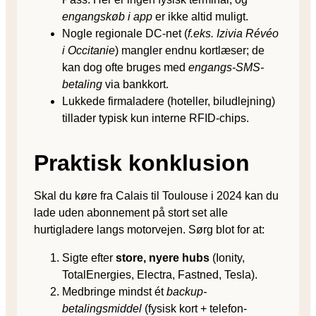
engangskøb i app
er ikke altid muligt.
Nogle regionale DC-net (
f.eks. Izivia Révéo
i Occitanie
) mangler endnu kortlæser; de
kan dog ofte bruges med
engangs-SMS-
betaling
via bankkort.
Lukkede firmaladere (hoteller, biludlejning)
tillader typisk kun interne RFID-chips.
Praktisk konklusion
Skal du køre fra Calais til Toulouse i 2024 kan du
lade uden abonnement på stort set alle
hurtigladere langs motorvejen. Sørg blot for at:
Sigte efter
store, nyere hubs
(Ionity,
TotalEnergies, Electra, Fastned, Tesla).
Medbringe mindst ét
backup-
betalingsmiddel
(fysisk kort + telefon-