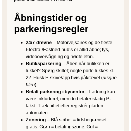
Åbningstider og
parkeringsregler
24/7-drevne
– Motorvejsaires og de fleste
Electra-/Fastned-hub’s er altid åbne; lys,
videoovervågning og nødtelefon.
Butiksparkering
– Åben når butikken er
lukket? Spørg skiltet; nogle porte lukkes kl.
22. Husk P-skive/​app hvis påkrævet (
disque
bleu
).
Betalt parkering i bycentre
– Ladning kan
være inkluderet, men du betaler stadig P-
takst. Træk billet eller registrér pladen i
automaten.
Zonering
– Blå striber = tidsbegrænset
gratis. Grøn = betalingszone. Gul =