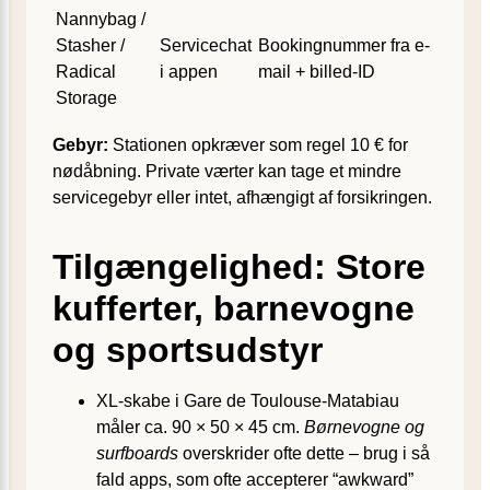
Nannybag /
Stasher /
Service­chat
Bookingnummer fra e-
Radical
i appen
mail + billed-ID
Storage
Gebyr:
Stationen opkræver som regel 10 € for
nødåbning. Private værter kan tage et mindre
service­gebyr eller intet, afhængigt af forsikringen.
Tilgængelighed: Store
kufferter, barnevogne
og sportsudstyr
XL-skabe i Gare de Toulouse-Matabiau
måler ca. 90 × 50 × 45 cm.
Børne­vogne og
surfboards
overskrider ofte dette – brug i så
fald apps, som ofte accepterer “awkward”