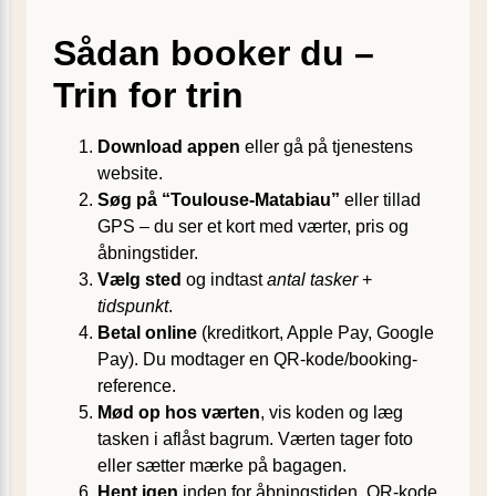
Sådan booker du –
Trin for trin
Download appen
eller gå på tjenestens
website.
Søg på “Toulouse-Matabiau”
eller tillad
GPS – du ser et kort med værter, pris og
åbningstider.
Vælg sted
og indtast
antal tasker
+
tidspunkt
.
Betal online
(kreditkort, Apple Pay, Google
Pay). Du modtager en QR-kode/booking-
reference.
Mød op hos værten
, vis koden og læg
tasken i aflåst bagrum. Værten tager foto
eller sætter mærke på bagagen.
Hent igen
inden for åbningstiden. QR-kode