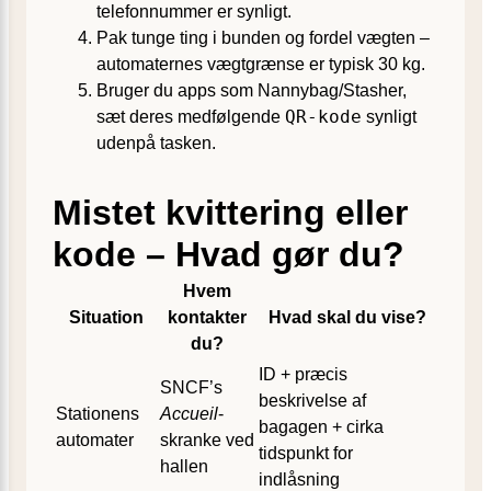
telefonnummer er synligt.
Pak tunge ting i bunden og fordel vægten –
automaternes vægtgrænse er typisk 30 kg.
Bruger du apps som Nannybag/Stasher,
QR-kode
sæt deres medfølgende
synligt
udenpå tasken.
Mistet kvittering eller
kode – Hvad gør du?
Hvem
Situation
kontakter
Hvad skal du vise?
du?
ID + præcis
SNCF’s
beskrivelse af
Stationens
Accueil
-
bagagen + cirka
automater
skranke ved
tidspunkt for
hallen
indlåsning