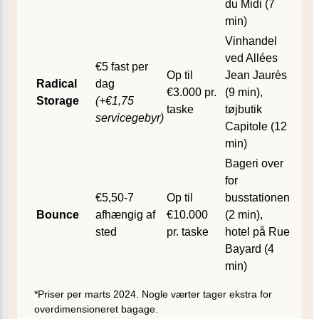
du Midi (7
min)
Vinhandel
ved Allées
€5 fast per
Op til
Jean Jaurès
Radical
dag
€3.000 pr.
(9 min),
Storage
(+€1,75
taske
tøjbutik
servicegebyr)
Capitole (12
min)
Bageri over
for
€5,50-7
Op til
busstationen
Bounce
afhængig af
€10.000
(2 min),
sted
pr. taske
hotel på Rue
Bayard (4
min)
*Priser per marts 2024. Nogle værter tager ekstra for
overdimensioneret bagage.