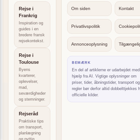
Rejse i
Om siden
Kontakt
Frankrig
Inspiration og
Privatlivspolitik
Cookiepolit
guides i en
bredere fransk
rejsekontekst.
Annonceoplysning
Tilgængel
Rejse i
Toulouse
BEMÆRK
Byens
En del af artiklerne er udarbejdet med
kvarterer,
hjælp fra AI. Vigtige oplysninger om
oplevelser,
priser, tider, åbningstider, transport og
mad,
regler bør derfor altid dobbelttjekkes 
seværdigheder
officielle kilder.
og stemninger.
Rejseråd
Praktiske tips
om transport,
planlægning
og nyttig