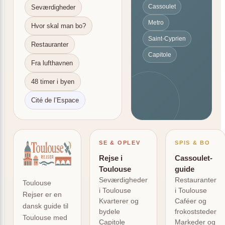
Cassoulet
Seværdigheder
Metro
Hvor skal man bo?
Saint-Cyprien
Restauranter
Capitole
Fra lufthavnen
48 timer i byen
Cité de l’Espace
SE & OPLEV
SPIS & BO
Rejse i
Cassoulet-
Toulouse
guide
Seværdigheder
Restauranter
Toulouse
i Toulouse
i Toulouse
Rejser er en
Kvarterer og
Caféer og
dansk guide til
bydele
frokoststeder
Toulouse med
Capitole
Markeder og