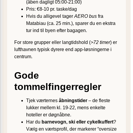
(åben dagligt 05:00-21:00)
Pris: €8-10 pr. taske/dag
Hvis du alligevel tager
AERO bus
fra
Matabiau (ca. 25 min.), sparer du en ekstra
tur ind til byen efter bagagen.
For store grupper eller langtidshold (
>72 timer
) er
lufthavnen typisk dyrere end app-løsningerne i
centrum.
Gode
tommelfingerregler
Tjek værternes
åbningstider
– de fleste
lukker mellem kl. 19-22, mens enkelte
hoteller er døgnåbne.
Har du
barnevogn, ski eller cykelkuffert
?
Vælg en værtsprofil, der markerer “oversize