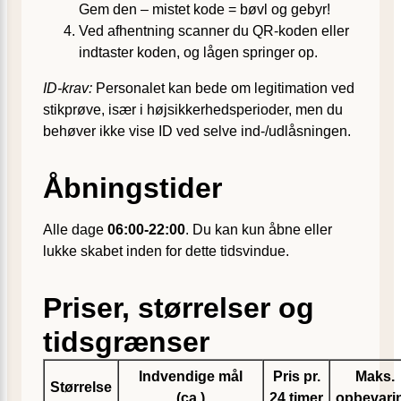
Gem den – mistet kode = bøvl og gebyr!
Ved afhentning scanner du QR-koden eller
indtaster koden, og lågen springer op.
ID-krav:
Personalet kan bede om legitimation ved
stikprøve, især i højsikkerhedsperioder, men du
behøver ikke vise ID ved selve ind-/udlåsningen.
Åbningstider
Alle dage
06:00-22:00
. Du kan kun åbne eller
lukke skabet inden for dette tidsvindue.
Priser, størrelser og
tidsgrænser
Indvendige mål
Pris pr.
Maks.
Størrelse
(ca.)
24 timer
opbevari