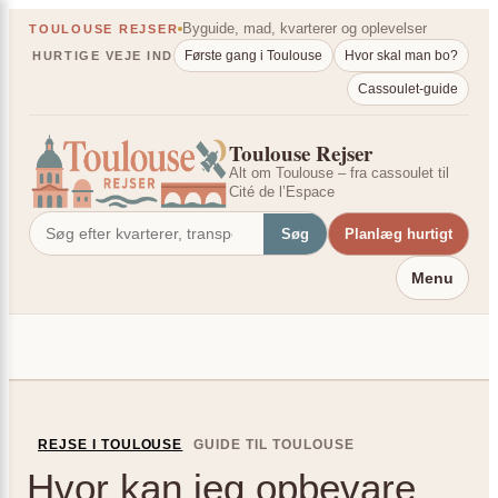
Spring
×
Byguide, mad, kvarterer og oplevelser
TOULOUSE REJSER
til
Første gang i Toulouse
Hvor skal man bo?
HURTIGE VEJE IND
indhold
Cassoulet-guide
Toulouse Rejser
Alt om Toulouse – fra cassoulet til
Cité de l’Espace
Søg
Planlæg hurtigt
Menu
REJSE I TOULOUSE
GUIDE TIL TOULOUSE
Hvor kan jeg opbevare