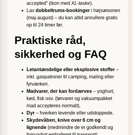
accepted” (ikon med
XL-taske
).
Lav
dobbeltrums-bookinger
i højsæsonen
(maj-august) – du kan altid annullere gratis
op til 24 timer før.
Praktiske råd,
sikkerhed og FAQ
Letantændelige eller eksplosive stoffer
–
inkl. gaspatroner til camping, maling eller
fyrværkeri.
Madvarer, der kan fordærves
– yoghurt,
kød, fisk osv. (tør­varer og vakuumpakket
mad accepteres normalt).
Dyr
– hverken levende eller udstoppede.
Skydevåben, knive over 6 cm og
lignende
(medmindre de er godkendt og
forsvarligt emballeret til transport).