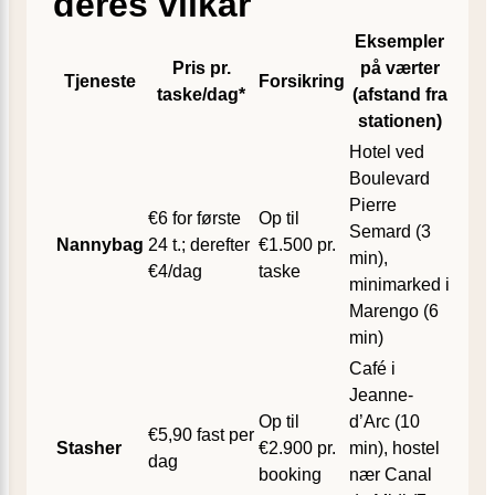
deres vilkår
Eksempler
Pris pr.
på værter
Tjeneste
Forsikring
taske/dag*
(afstand fra
stationen)
Hotel ved
Boulevard
Pierre
€6 for første
Op til
Semard (3
Nannybag
24 t.; derefter
€1.500 pr.
min),
€4/dag
taske
minimarked i
Marengo (6
min)
Café i
Jeanne-
Op til
d’Arc (10
€5,90 fast per
Stasher
€2.900 pr.
min), hostel
dag
booking
nær Canal