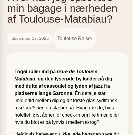
min bagage i nærheden
af Toulouse-Matabiau?
Toulouse Rejser
december 17, 2025
Toget ruller ind på
Gare de Toulouse-
Matabiau
, og den lyserøde by kalder på dig
med dufte af cassoulet og lyden af jazz fra
pladserne langs Garonne.
Én detalje står
imidlertid mellem dig og dit første glas sydfransk
rosé:
kufferten
du slæber på. Hvad gør du, hvis
hotellet først åbner for check-in om fire timer, eller
hvis du blot er på lynvisit mellem to tog?
Heldigvis behøver du ikke lade bagagen styre dit