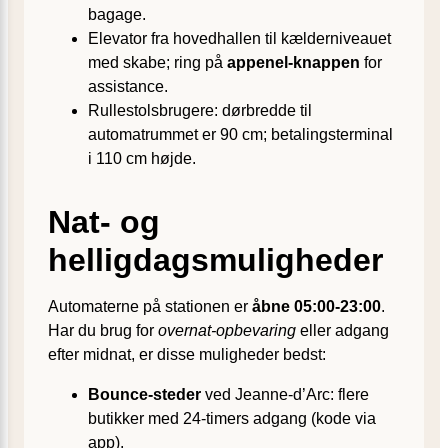
bagage.
Elevator fra hoved­hallen til kælder­niveauet
med skabe; ring på
appenel-knappen
for
assistance.
Rullestolsbrugere: dørbredde til
automatrummet er 90 cm; betalingsterminal
i 110 cm højde.
Nat- og
helligdagsmuligheder
Automaterne på stationen er
åbne 05:00-23:00
.
Har du brug for
overnat-opbevaring
eller adgang
efter midnat, er disse muligheder bedst:
Bounce-steder
ved Jeanne-d’Arc: flere
butikker med 24-timers adgang (kode via
app).