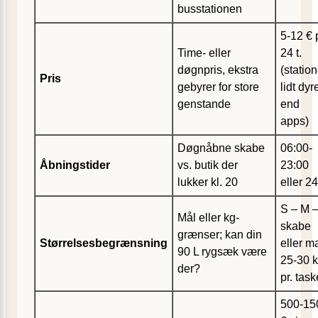
busstationen
5-12 € p
Time- eller
24 t.
døgnpris, ekstra
(statio
Pris
gebyrer for store
lidt dyr
genstande
end
apps)
Døgnåbne skabe
06:00-
Åbningstider
vs. butik der
23:00
lukker kl. 20
eller 24
S – M –
Mål eller kg-
skabe
grænser; kan din
Størrelsesbegrænsning
eller m
90 L rygsæk være
25-30 
der?
pr. task
500-15