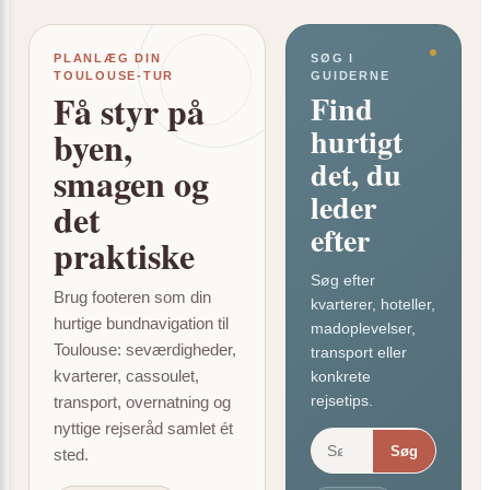
PLANLÆG DIN
SØG I
TOULOUSE-TUR
GUIDERNE
Få styr på
Find
hurtigt
byen,
det, du
smagen og
leder
det
efter
praktiske
Søg efter
Brug footeren som din
kvarterer, hoteller,
hurtige bundnavigation til
madoplevelser,
Toulouse: seværdigheder,
transport eller
kvarterer, cassoulet,
konkrete
rejsetips.
transport, overnatning og
nyttige rejseråd samlet ét
Søg
sted.