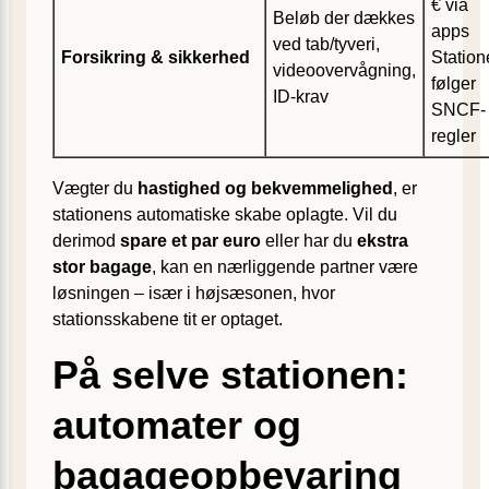
€ via
Beløb der dækkes
apps
ved tab/tyveri,
Forsikring & sikkerhed
Station
videoovervågning,
følger
ID-krav
SNCF-
regler
Vægter du
hastighed og bekvemmelighed
, er
stationens automatiske skabe oplagte. Vil du
derimod
spare et par euro
eller har du
ekstra
stor bagage
, kan en nærliggende partner være
løsningen – især i højsæsonen, hvor
stationsskabene tit er optaget.
På selve stationen:
automater og
bagageopbevaring