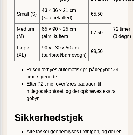
43 × 36 × 21 cm
Small (S)
€5,50
(kabinekuffert)
Medium
65 × 90 × 25 cm
72 timer
€7,50
(M)
(alm. kuffert)
(3 døgn)
Large
90 × 130 × 50 cm
€9,50
(XL)
(surfbræt/barnevogn)
Prisen fornyes automatisk pr. påbegyndt 24-
timers periode.
Efter 72 timer overføres bagagen til
hittegodskontoret, og der opkræves ekstra
gebyr.
Sikkerhedstjek
Alle tasker gennemlyses i røntgen, og der er