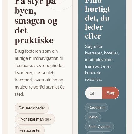
Få styr på
hurtigt
byen,
det, du
smagen og
leder
det
efter
praktiske
Søg efter
Brug footeren som din
kvarterer, hoteller,
hurtige bundnavigation til
madoplevelser,
Toulouse: seværdigheder,
transport eller
kvarterer, cassoulet,
konkrete
rejsetips.
transport, overnatning og
nyttige rejseråd samlet ét
Søg
sted.
Cassoulet
Seværdigheder
Metro
Hvor skal man bo?
Saint-Cyprien
Restauranter