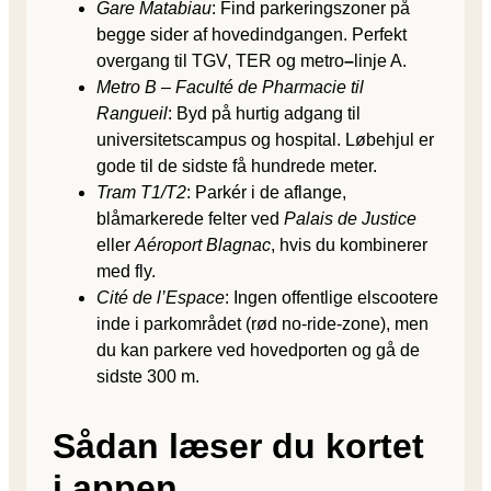
Gare Matabiau
: Find parkeringszoner på
begge sider af hovedindgangen. Perfekt
overgang til TGV, TER og metro
–
linje A.
Metro B – Faculté de Pharmacie til
Rangueil
: Byd på hurtig adgang til
universitetscampus og hospital. Løbehjul er
gode til de sidste få hundrede meter.
Tram T1/T2
: Parkér i de aflange,
blåmarkerede felter ved
Palais de Justice
eller
Aéroport Blagnac
, hvis du kombinerer
med fly.
Cité de l’Espace
: Ingen offentlige elscootere
inde i parkområdet (rød no-ride-zone), men
du kan parkere ved hovedporten og gå de
sidste 300 m.
Sådan læser du kortet
i appen