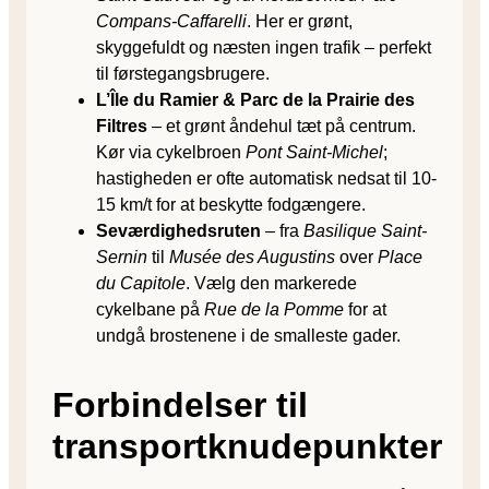
Compans-Caffarelli
. Her er grønt,
skyggefuldt og næsten ingen trafik – perfekt
til førstegangsbrugere.
L’Île du Ramier & Parc de la Prairie des
Filtres
– et grønt åndehul tæt på centrum.
Kør via cykelbroen
Pont Saint-Michel
;
hastigheden er ofte automatisk nedsat til 10-
15 km/t for at beskytte fodgængere.
Seværdighedsruten
– fra
Basilique Saint-
Sernin
til
Musée des Augustins
over
Place
du Capitole
. Vælg den markerede
cykelbane på
Rue de la Pomme
for at
undgå brostenene i de smalleste gader.
Forbindelser til
transportknudepunkter