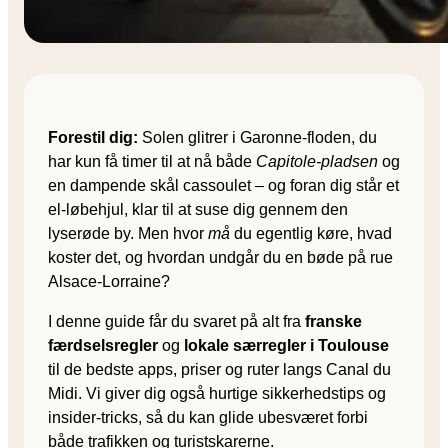
Forestil dig:
Solen glitrer i Garonne-floden, du
har kun få timer til at nå både
Capitole-pladsen
og
en dampende skål cassoulet – og foran dig står et
el-løbehjul, klar til at suse dig gennem den
lyserøde by. Men hvor
må
du egentlig køre, hvad
koster det, og hvordan undgår du en bøde på rue
Alsace-Lorraine?
I denne guide får du svaret på alt fra
franske
færdselsregler
og
lokale særregler i Toulouse
til de bedste apps, priser og ruter langs Canal du
Midi. Vi giver dig også hurtige sikkerhedstips og
insider-tricks, så du kan glide ubesværet forbi
både trafikken og turistskarerne.