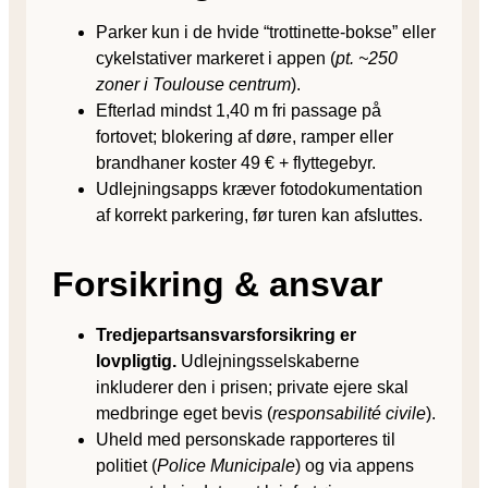
Parker kun i de hvide “trottinette-bokse” eller
cykelstativer markeret i appen (
pt. ~250
zoner i Toulouse centrum
).
Efterlad mindst 1,40 m fri passage på
fortovet; blokering af døre, ramper eller
brandhaner koster 49 € + flyttegebyr.
Udlejningsapps kræver foto­dokumentation
af korrekt parkering, før turen kan afsluttes.
Forsikring & ansvar
Tredjeparts­ansvarsforsikring er
lovpligtig.
Udlejningsselskaberne
inkluderer den i prisen; private ejere skal
medbringe eget bevis (
responsabilité civile
).
Uheld med personskade rapporteres til
politiet (
Police Municipale
) og via appens