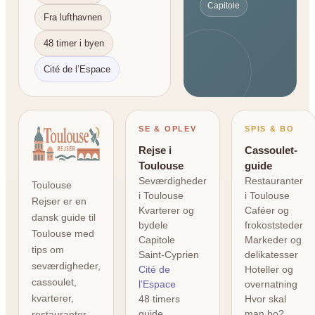
Capitole
Fra lufthavnen
48 timer i byen
Cité de l’Espace
SE & OPLEV
SPIS & BO
Rejse i
Cassoulet-
Toulouse
guide
Seværdigheder
Restauranter
Toulouse
i Toulouse
i Toulouse
Rejser er en
Kvarterer og
Caféer og
dansk guide til
bydele
frokoststeder
Toulouse med
Capitole
Markeder og
tips om
Saint-Cyprien
delikatesser
seværdigheder,
Cité de
Hoteller og
cassoulet,
l’Espace
overnatning
kvarterer,
48 timers
Hvor skal
guide
man bo?
restauranter,