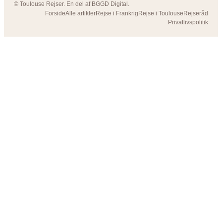
© Toulouse Rejser. En del af BGGD Digital.
Forside
Alle artikler
Rejse i Frankrig
Rejse i Toulouse
Rejseråd
Privatlivspolitik