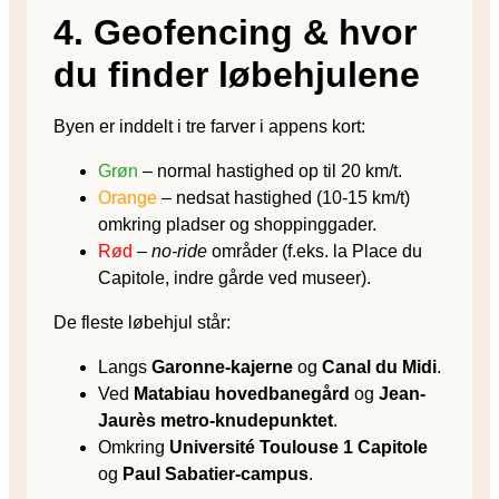
4. Geofencing & hvor
du finder løbehjulene
Byen er inddelt i tre farver i appens kort:
Grøn
– normal hastighed op til 20 km/t.
Orange
– nedsat hastighed (10-15 km/t)
omkring pladser og shoppinggader.
Rød
–
no-ride
områder (f.eks. la Place du
Capitole, indre gårde ved museer).
De fleste løbehjul står:
Langs
Garonne-kajerne
og
Canal du Midi
.
Ved
Matabiau hovedbanegård
og
Jean-
Jaurès metro-knudepunktet
.
Omkring
Université Toulouse 1 Capitole
og
Paul Sabatier-campus
.