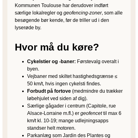
Kommunen Toulouse har derudover indført
særlige lokalregler og
geofencing-zoner
, som alle
besøgende bør kende, før de triller ud i den
lyserøde by.
Hvor må du køre?
Cykelstier og -baner:
Førstevalg overalt i
byen.
Vejbaner med skiltet hastighedsgrænse ≤
50 km/t, hvis ingen cykelsti findes.
Forbudt på fortove
(medmindre du trækker
løbehjulet ved siden af dig).
Særlige gågader i centrum (Capitole, rue
Alsace-Lorraine m.fl.) er
geofencet
til max 6
km/t kl. 10-19; mange udlejningsapps
standser helt motoren.
Parkanlæg som Jardin des Plantes og