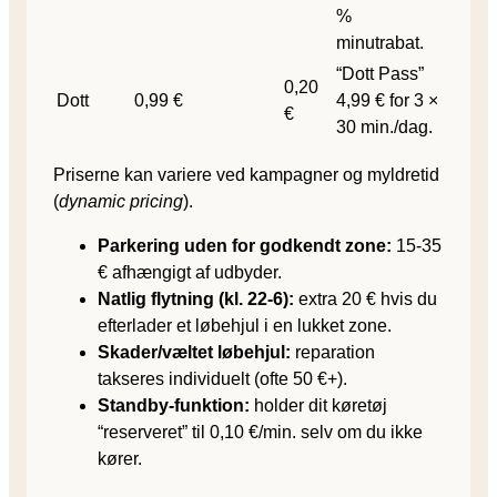
%
minutrabat.
“Dott Pass”
0,20
Dott
0,99 €
4,99 € for 3 ×
€
30 min./dag.
Priserne kan variere ved kampagner og myldretid
(
dynamic pricing
).
Parkering uden for godkendt zone:
15-35
€ afhængigt af udbyder.
Natlig flytning (kl. 22-6):
extra 20 € hvis du
efterlader et løbehjul i en lukket zone.
Skader/væltet løbehjul:
reparation
takseres individuelt (ofte 50 €+).
Standby-funktion:
holder dit køretøj
“reserveret” til 0,10 €/min. selv om du ikke
kører.