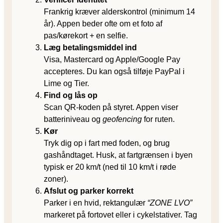
Frankrig kræver alderskontrol (minimum 14
år). Appen beder ofte om et foto af
pas/kørekort + en selfie.
Læg betalings­middel ind
Visa, Mastercard og Apple/Google Pay
accepteres. Du kan også tilføje PayPal i
Lime og Tier.
Find og lås op
Scan QR-koden på styret. Appen viser
batteriniveau og
geofencing
for ruten.
Kør
Tryk dig op i fart med foden, og brug
gashåndtaget. Husk, at fartgrænsen i byen
typisk er 20 km/t (ned til 10 km/t i røde
zoner).
Afslut og parker korrekt
Parker i en hvid, rektangulær
“ZONE LVO”
markeret på fortovet eller i cykelstativer. Tag