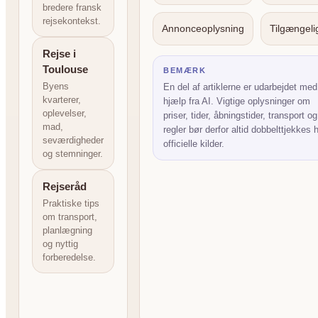
bredere fransk
rejsekontekst.
Annonceoplysning
Tilgængel
Rejse i
Toulouse
BEMÆRK
Byens
En del af artiklerne er udarbejdet med
kvarterer,
hjælp fra AI. Vigtige oplysninger om
oplevelser,
priser, tider, åbningstider, transport og
mad,
regler bør derfor altid dobbelttjekkes 
seværdigheder
officielle kilder.
og stemninger.
Rejseråd
Praktiske tips
om transport,
planlægning
og nyttig
forberedelse.