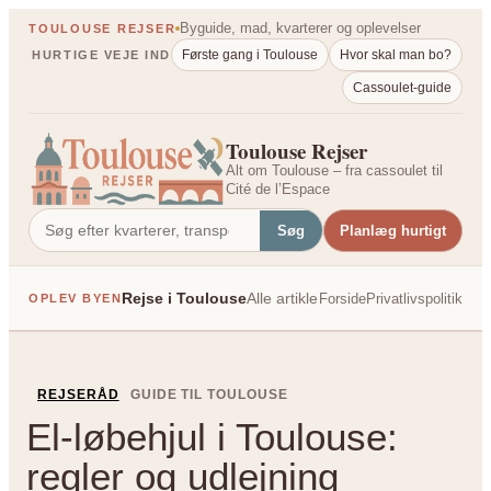
Spring
Byguide, mad, kvarterer og oplevelser
TOULOUSE REJSER
til
Første gang i Toulouse
Hvor skal man bo?
HURTIGE VEJE IND
indhold
Cassoulet-guide
Toulouse Rejser
Alt om Toulouse – fra cassoulet til
Cité de l’Espace
Søg
Planlæg hurtigt
Rejse i Toulouse
Alle artikler
Forside
Privatlivspolitik
OPLEV BYEN
PÅ TVÆRS AF FRANK
REJSERÅD
GUIDE TIL TOULOUSE
El-løbehjul i Toulouse:
regler og udlejning