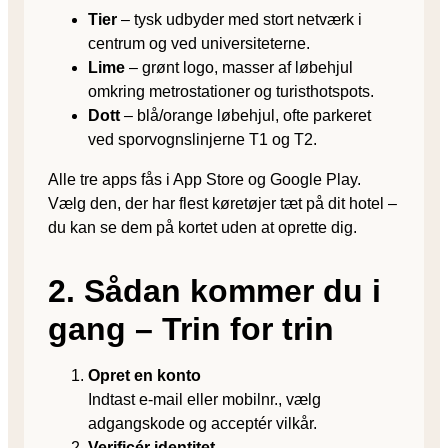
Tier
– tysk udbyder med stort netværk i
centrum og ved universiteterne.
Lime
– grønt logo, masser af løbehjul
omkring metrostationer og turist­hotspots.
Dott
– blå/orange løbehjul, ofte parkeret
ved sporvogns­linjerne T1 og T2.
Alle tre apps fås i App Store og Google Play.
Vælg den, der har flest køretøjer tæt på dit hotel –
du kan se dem på kortet uden at oprette dig.
2. Sådan kommer du i
gang – Trin for trin
Opret en konto
Indtast e-mail eller mobilnr., vælg
adgangskode og acceptér vilkår.
Verificér identitet