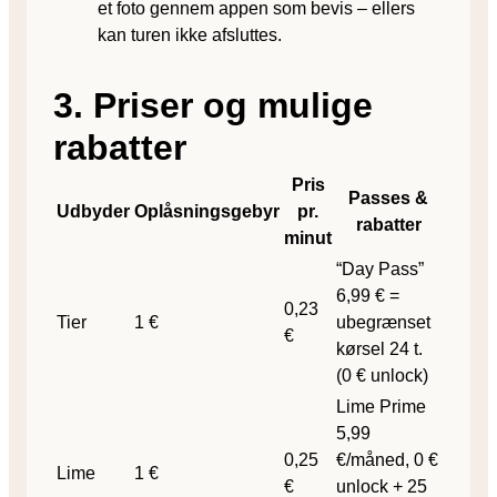
et foto gennem appen som bevis – ellers
kan turen ikke afsluttes.
3. Priser og mulige
rabatter
Pris
Passes &
Udbyder
Oplåsningsgebyr
pr.
rabatter
minut
“Day Pass”
6,99 € =
0,23
Tier
1 €
ubegrænset
€
kørsel 24 t.
(0 € unlock)
Lime Prime
5,99
0,25
€/måned, 0 €
Lime
1 €
€
unlock + 25