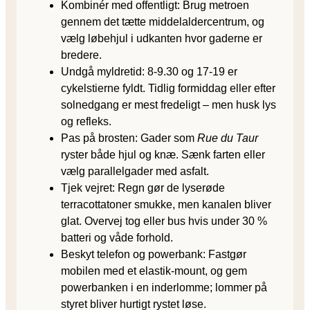
Kombinér med offentligt: Brug metroen
gennem det tætte middelaldercentrum, og
vælg løbehjul i udkanten hvor gaderne er
bredere.
Undgå myldretid: 8-9.30 og 17-19 er
cykelstierne fyldt. Tidlig formiddag eller efter
solnedgang er mest fredeligt – men husk lys
og refleks.
Pas på brosten: Gader som
Rue du Taur
ryster både hjul og knæ. Sænk farten eller
vælg parallelgader med asfalt.
Tjek vejret: Regn gør de lyserøde
terracottatoner smukke, men kanalen bliver
glat. Overvej tog eller bus hvis under 30 %
batteri og våde forhold.
Beskyt telefon og powerbank: Fastgør
mobilen med et elastik-mount, og gem
powerbanken i en inderlomme; lommer på
styret bliver hurtigt rystet løse.