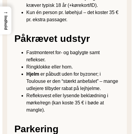
kræver typisk 18 år (+kørekort/ID).
→
Kun én person pr. løbehjul – det koster 35 €
Indhold
pr. ekstra passager.
Påkrævet udstyr
Fastmonteret for- og baglygte samt
reflekser.
Ringklokke eller horn.
Hjelm
er påbudt uden for byzoner; i
Toulouse er den “stærkt anbefalet” – mange
udlejere tilbyder rabat på lejhjelme.
Refleksvest eller lysende beklædning i
mørke/regn (kan koste 35 € i bøde at
mangle).
Parkering