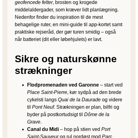
geofencede felter
, brosten og krogede
middelaldergader, som kræver lidt planlægning.
Nedenfor finder du inspiration til de mest
behagelige ruter, en mini-guide til app-kortet samt
praktiske rejseråd, der gør turen smidig – også
når batteriet (dit eller løbehjulets) er lavt.
Sikre og naturskønne
strækninger
Flodpromenaden ved Garonne
– start ved
Place Saint-Pierre
, kør sydpå ad den brede
cykelsti langs
Quai de la Daurade
og videre
til
Pont Neuf
. Strækningen er plan, bilfri og
byder på postkortudsigt til
Dôme de la
Grave
.
Canal du Midi
– hop på stien ved
Port
Saint-Sauveur
og rul nordøst mod
Parc