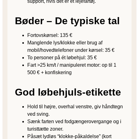
support, hvis det er et lejefartøj.
Bøder – De typiske tal
Fortovskørsel: 135 €
Manglende lys/klokke eller brug af
mobil/hovedtelefoner under kørsel: 35 €
To personer på ét løbehjul: 35 €
Fart >25 km/t / manipuleret motor: op til 1
500 € + konfiskering
God løbehjuls-etikette
Hold til højre, overhal venstre, giv håndtegn
ved sving.
Sænk farten ved fodgænger­overgange og i
turist­tætte zoner.
Påsæt lydløs “klokke-påkaldelse” (kort