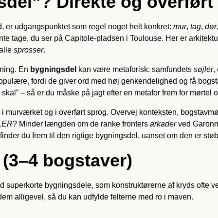
del”? Direkte og overført
d, er udgangspunktet som regel noget helt konkret:
mur
,
tag
,
dør
te tage, du ser på Capitole-pladsen i Toulouse. Her er arkitektu
alle
sprosser
.
dning. En
bygningsdel
kan være metaforisk: samfundets
søjler
,
pulære, fordi de giver ord med høj genkendelighed og få bogstav
e skal” – så er du måske på jagt efter en metafor frem for mørtel 
o i murværket og i overført sprog. Overvej konteksten, bogstav
LER
? Minder længden om de ranke fronters
arkader
ved Garonne-
inder du frem til den rigtige bygningsdel, uanset om den er støbt 
 (3–4 bogstaver)
uld superkorte bygningsdele, som konstruktørerne af kryds ofte ve
dem alligevel, så du kan udfylde felterne med ro i maven.