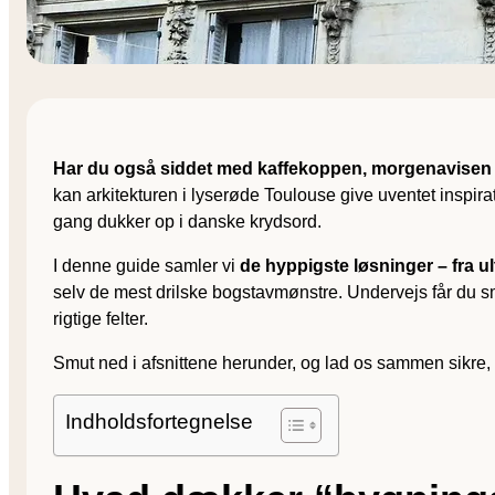
Har du også siddet med kaffe­koppen, morgen­avisen 
kan arkitekturen i lyserøde Toulouse give uventet inspira
gang dukker op i danske krydsord.
I denne guide samler vi
de hyppigste løsninger – fra u
selv de mest drilske bogstav­mønstre. Undervejs får du s
rigtige felter.
Smut ned i afsnittene herunder, og lad os sammen sikre,
Indholdsfortegnelse