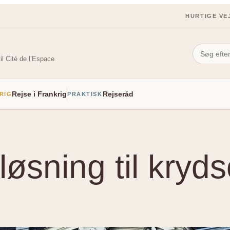
HURTIGE VE
il Cité de l’Espace
Rejse i Frankrig
Rejseråd
RIG
PRAKTISK
øsning til kryd