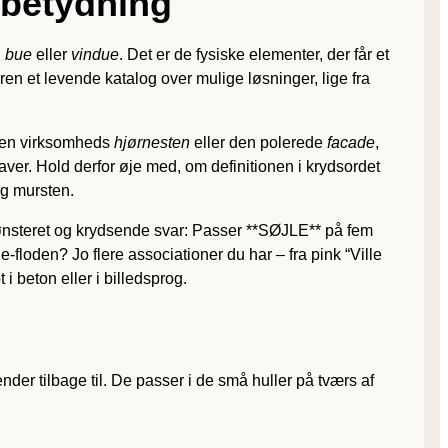
 betydning
,
bue
eller
vindue
. Det er de fysiske elementer, der får et
ren et levende katalog over mulige løsninger, lige fra
 en virksomheds
hjørnesten
eller den polerede
facade
,
er. Hold derfor øje med, om definitionen i krydsordet
og mursten.
mønsteret og krydsende svar: Passer **SØJLE** på fem
floden? Jo flere associationer du har – fra pink “Ville
i beton eller i billedsprog.
nder tilbage til. De passer i de små huller på tværs af