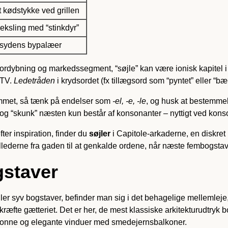
 kødstykke ved grillen
veksling med “stinkdyr”
i sydens bypalæer
ordybning og markedssegment, “søjle” kan være ionisk kapitel i 
 TV.
Ledetråden
i krydsordet (fx tillægsord som “pyntet” eller “b
ammet, så tænk på endelser som
-el, -e, -le
, og husk at bestemmels
t” og “skunk” næsten kun består af konsonanter – nyttigt ved kon
fter inspiration, finder du
søjler
i Capitole-arkaderne, en diskret
ederne fra gaden til at genkalde ordene, når næste fembogstavs-fe
staver
er syv bogstaver, befinder man sig i det behagelige mellemleje, h
afkræfte gætteriet. Det er her, de mest klassiske arkitekturudtr
aronne og elegante vinduer med smedejernsbalkoner.