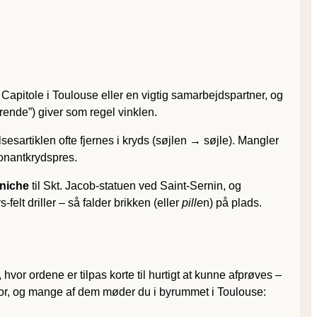
Capitole i Toulouse eller en vigtig samarbejdspartner, og
ærende”) giver som regel vinklen.
esartiklen ofte fjernes i kryds (søjlen → søjle). Mangler
sonantkrydspres.
niche
til Skt. Jacob-statuen ved Saint-Sernin, og
lt driller – så falder brikken (eller
pille
n) på plads.
vor ordene er tilpas korte til hurtigt at kunne afprøves –
yk bor, og mange af dem møder du i byrummet i Toulouse: