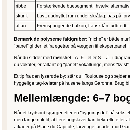
ribbe
Forstærkende buesegment i hvælv; alternativt
skunk
Lavt, uudnyttet rum under skråtag; pas på for
altan
Fremspringende balkon; fransk lån, udbredt 
Bemærk de polyseme faldgruber:
“niche” er både murf
“panel” glider let fra egetræ på væggen til ekspertpanel i
Når du sidder med mønstret _A_E_ eller S__J_ i diagr
du vokaler, er “altan” og “panel” vokaltunge, mens “kvis
Et tip fra den lyserøde by: står du i Toulouse og spejder e
hyggelige tag-
kvist
er på husene langs Garonne. Brug bill
Mellemlængde: 6–7 bog
Når et krydsord spørger efter en “bygningsdel” på seks ell
men lange nok til, at flere bogstaver kan bekræfte eller 
arkader på Place du Capitole, farverige facader mod G