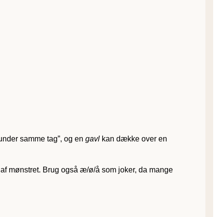
under samme tag”, og en
gavl
kan dække over en
esten af mønstret. Brug også æ/ø/å som joker, da mange