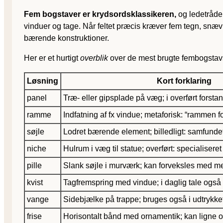
Fem bogstaver er krydsordsklassikeren,
og ledetråden
vinduer og tage. Når feltet præcis kræver fem tegn, snæv
bærende konstruktioner.
Her er et hurtigt
overblik
over de mest brugte fembogstavs
Løsning
Kort forklaring
panel
Træ- eller gipsplade på væg; i overført forst
ramme
Indfatning af fx vindue; metaforisk: “rammen f
søjle
Lodret bærende element; billedligt: samfundet
niche
Hulrum i væg til statue; overført: specialise
pille
Slank søjle i murværk; kan forveksles med me
kvist
Tagfremspring med vindue; i daglig tale også
vange
Sidebjælke på trappe; bruges også i udtrykke
frise
Horisontalt bånd med ornamentik; kan ligne ord