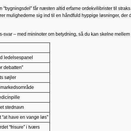
 “bygningsdel” får næsten altid erfarne ordekvilibrister til stra
rer mulighederne sig ind til en håndfuld hyppige løsninger, der
-svar – med mininoter om betydning, så du kan skelne mellem 
and ledelsespanel
or debatten”
s søjler
ret markedsområde
dicinpille
 et stednavn
t “at have en vange løs”
et “frisure” i tværs