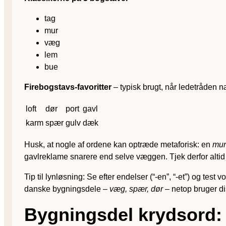
tag
mur
væg
lem
bue
Firebogstavs-favoritter
– typisk brugt, når ledetråden n
loft
dør
port
gavl
karm
spær
gulv
dæk
Husk, at nogle af ordene kan optræde metaforisk: en
mur
gavlreklame snarere end selve væggen. Tjek derfor altid
Tip til lynløsning: Se efter endelser (“-en”, “-et”) og tes
danske bygningsdele –
væg, spær, dør
– netop bruger dis
Bygningsdel krydsord: