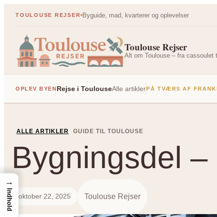
Spring
Byguide, mad, kvarterer og oplevelser
TOULOUSE REJSER
til
indhold
Toulouse Rejser
Alt om Toulouse – fra cassoulet t
Rejse i Toulouse
Alle artikler
OPLEV BYEN
PÅ TVÆRS AF FRANK
ALLE ARTIKLER
GUIDE TIL TOULOUSE
Bygningsdel – l
→
Indhold
Toulouse Rejser
oktober 22, 2025