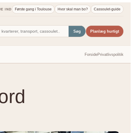
Første gang i Toulouse
Hvor skal man bo?
Cassoulet-guide
JE IND
Søg
Planlæg hurtigt
Forside
Privatlivspolitik
sord