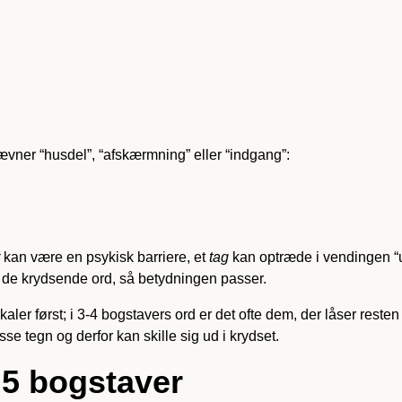
ævner “husdel”, “afskærmning” eller “indgang”:
kan være en psykisk barriere, et
tag
kan optræde i vendingen “
 de krydsende ord, så betydningen passer.
t vokaler først; i 3-4 bogstavers ord er det ofte dem, der låser r
se tegn og derfor kan skille sig ud i krydset.
 5 bogstaver