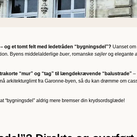
– og et tomt felt med ledetråden “bygningsdel”?
Uanset om du
tion. Byens middel­alderlige
buer
, romanske
søjler
og elegante
ltra­korte “mur” og “tag” til længde­krævende “balustrade”
– 
må arkitektur­glimt fra Garonne-byen, så du kan drømme om casso
 at “bygningsdel” aldrig mere bremser din krydsords­glæde!