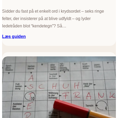
Sidder du fast på et enkelt ord i krydsordet – seks ringe
felter, der insisterer på at blive udfyldt – og lyder
ledetråden blot “kendetegn”? Så…
:
Læs guiden
K
r
y
d
s
o
r
d
L
ø
s
n
i