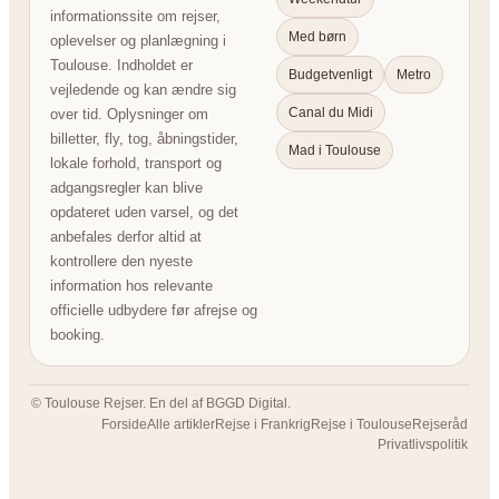
informationssite om rejser,
Med børn
oplevelser og planlægning i
Toulouse. Indholdet er
Budgetvenligt
Metro
vejledende og kan ændre sig
Canal du Midi
over tid. Oplysninger om
billetter, fly, tog, åbningstider,
Mad i Toulouse
lokale forhold, transport og
adgangsregler kan blive
opdateret uden varsel, og det
anbefales derfor altid at
kontrollere den nyeste
information hos relevante
officielle udbydere før afrejse og
booking.
© Toulouse Rejser. En del af BGGD Digital.
Forside
Alle artikler
Rejse i Frankrig
Rejse i Toulouse
Rejseråd
Privatlivspolitik