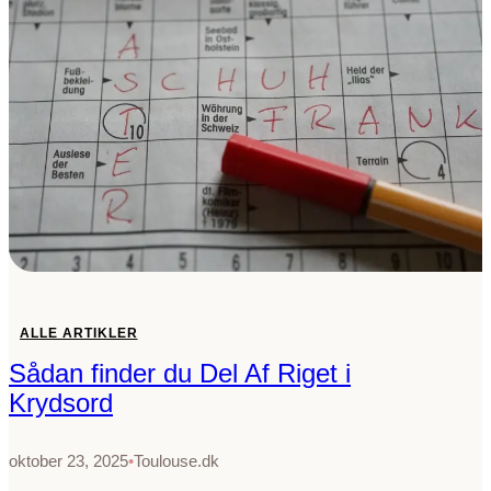
h
e
d
e
r
t
i
l
V
a
d
e
f
ALLE ARTIKLER
u
Sådan finder du Del Af Riget i
g
Krydsord
l
i
k
oktober 23, 2025
•
Toulouse.dk
r