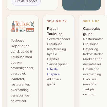
Cité de l’Espace
SE & OPLEV
SPIS & BO
Rejse i
Cassoulet-
Toulouse
guide
Seværdigheder
Restauranter
Toulouse
i Toulouse
i Toulouse
Rejser er en
Kvarterer og
Caféer og
dansk guide til
bydele
frokoststeder
Toulouse med
Capitole
Markeder og
tips om
Saint-Cyprien
delikatesser
seværdigheder,
Cité de
Hoteller og
cassoulet,
l’Espace
overnatning
kvarterer,
48 timers
Hvor skal
guide
man bo?
restauranter,
Tæt på
overnatning,
centrum
transport og
oplevelser.