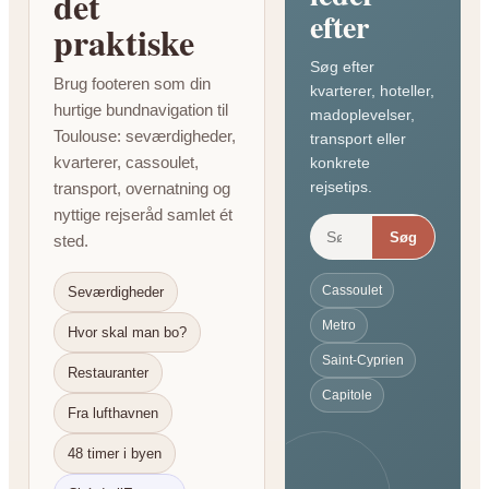
det
u
efter
praktiske
D
e
Søg efter
l
Brug footeren som din
kvarterer, hoteller,
A
hurtige bundnavigation til
madoplevelser,
f
Toulouse: seværdigheder,
transport eller
R
kvarterer, cassoulet,
konkrete
i
rejsetips.
transport, overnatning og
g
nyttige rejseråd samlet ét
e
Søg
sted.
t
i
Cassoulet
Seværdigheder
K
r
Metro
Hvor skal man bo?
y
Saint-Cyprien
Restauranter
d
Capitole
s
Fra lufthavnen
o
r
48 timer i byen
d