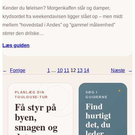
y
Kender du følelsen? Morgenkaffen står og damper,
d
krydsordet fra weekendavisen ligger slået op – men midt
s
o
mellem “hovedstad i Andes” og “gammel måleenhed”
r
stirrer den drilske…
d
:
Læs guiden
S
å
d
←
Forrige
1
…
10
11
12
13
14
Næste
→
a
n
f
PLANLÆG DIN
SØG I
i
TOULOUSE-TUR
GUIDERNE
n
Få styr på
Find
d
hurtigt
byen,
e
det, du
r
smagen og
d
leder