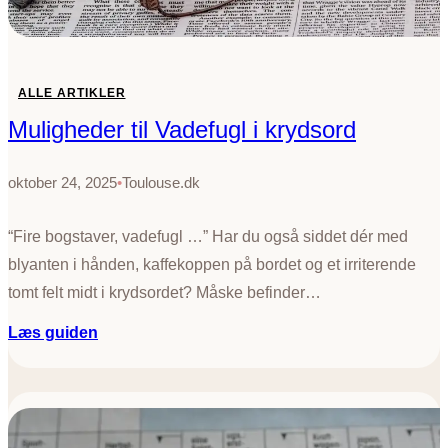
k
r
y
d
ALLE ARTIKLER
s
Muligheder til Vadefugl i krydsord
o
r
d
oktober 24, 2025
•
Toulouse.dk
“Fire bogstaver, vadefugl …” Har du også siddet dér med
blyanten i hånden, kaffekoppen på bordet og et irriterende
tomt felt midt i krydsordet? Måske befinder…
:
Læs guiden
M
u
l
i
g