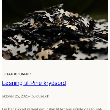
p
e
l
K
r
y
d
s
o
r
d
G
u
ALLE ARTIKLER
i
Løsning til Pine krydsord
d
e
oktober 25, 2025
•
Toulouse.dk
Du har sikkert prøvet det: ruten til feriens sidste cassoulet-