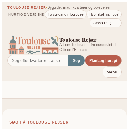
Spring
Byguide, mad, kvarterer og oplevelser
TOULOUSE REJSER
til
Første gang i Toulouse
Hvor skal man bo?
HURTIGE VEJE IND
indhold
Cassoulet-guide
Toulouse Rejser
Alt om Toulouse – fra cassoulet til
Cité de l’Espace
Søg
Planlæg hurtigt
Menu
SØG PÅ TOULOUSE REJSER