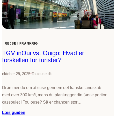
REJSE I FRANKRIG
TGV inOui vs. Ouigo: Hvad er
forskellen for turister?
oktober 29, 2025
•
Toulouse.dk
Drømmer du om at suse gennem det franske landskab
med over 300 km/t, mens du planlægger din første portion
cassoulet i Toulouse? Så er chancen stor…
:
Læs guiden