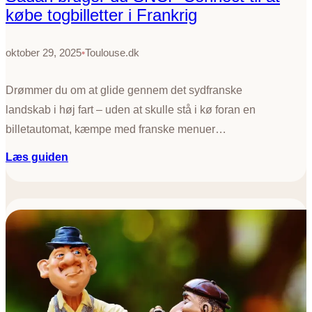
købe togbilletter i Frankrig
d
e
r
oktober 29, 2025
•
Toulouse.dk
f
o
Drømmer du om at glide gennem det sydfranske
r
landskab i høj fart – uden at skulle stå i kø foran en
s
k
billetautomat, kæmpe med franske menuer…
e
:
Læs guiden
l
S
l
å
e
d
n
a
f
n
o
b
r
r
t
u
u
g
r