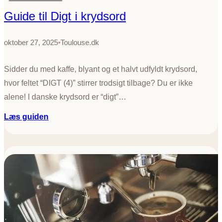
a
d
Guide til Digt i krydsord
n
k
r
oktober 27, 2025
•
Toulouse.dk
i
g
Sidder du med kaffe, blyant og et halvt udfyldt krydsord,
hvor feltet “DIGT (4)” stirrer trodsigt tilbage? Du er ikke
alene! I danske krydsord er “digt”…
:
Læs guiden
G
u
i
d
e
t
i
l
D