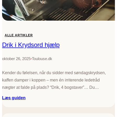
i
g
t
i
k
r
ALLE ARTIKLER
y
Drik i Krydsord hjælp
d
s
o
oktober 26, 2025
•
Toulouse.dk
r
d
Kender du følelsen, når du sidder med søndagskrydsen,
kaffen damper i koppen – men én irriterende ledetråd
nægter at falde på plads? “Drik, 4 bogstaver”… Du…
:
Læs guiden
D
r
i