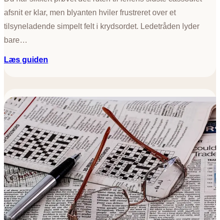
afsnit er klar, men blyanten hviler frustreret over et
tilsyneladende simpelt felt i krydsordet. Ledetråden lyder
bare…
:
Læs guiden
L
ø
s
n
i
n
g
t
i
l
P
i
n
e