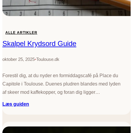
n
g
:
K
e
ALLE ARTIKLER
n
Skalpel Krydsord Guide
d
e
t
oktober 25, 2025
•
Toulouse.dk
e
g
Forestil dig, at du nyder en formiddagscafé på Place du
n
Capitole i Toulouse. Duenes pludren blandes med lyden
af skeer mod kaffekopper, og foran dig ligger…
:
Læs guiden
S
k
a
l