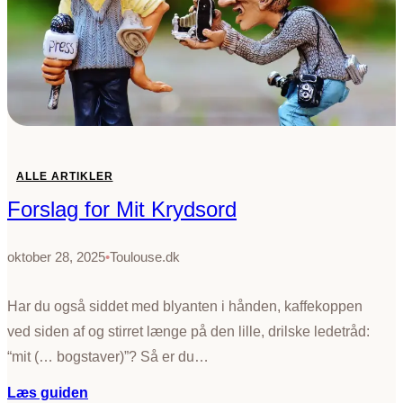
e
i
r
s
d
t
u
e
S
r
N
?
C
F
C
ALLE ARTIKLER
o
Forslag for Mit Krydsord
n
n
e
oktober 28, 2025
•
Toulouse.dk
c
t
Har du også siddet med blyanten i hånden, kaffekoppen
t
ved siden af og stirret længe på den lille, drilske ledetråd:
i
“mit (… bogstaver)”? Så er du…
l
a
:
Læs guiden
t